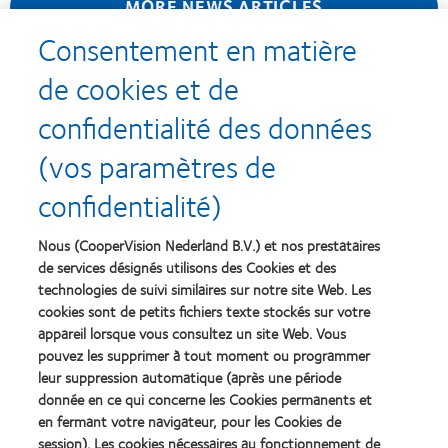
MORE NEWS ARTICLES
Consentement en matière
de cookies et de
confidentialité des données
Recompenses
(vos paramètres de
confidentialité)
Nous (CooperVision Nederland B.V.) et nos prestataires
Learn
Learn
more
more
de services désignés utilisons des Cookies et des
about
about
technologies de suivi similaires sur notre site Web. Les
Récompense
Contact
cookies sont de petits fichiers texte stockés sur votre
Silmo
Lens
appareil lorsque vous consultez un site Web. Vous
d’Or
Product
pouvez les supprimer à tout moment ou programmer
du
of
Learn
Learn
meilleur
the
leur suppression automatique (après une période
more
more
produit
Year
donnée en ce qui concerne les Cookies permanents et
about
about
pour
(2013)
en fermant votre navigateur, pour les Cookies de
2012
2011
MyDay™
&
Best
session). Les cookies nécessaires au fonctionnement de
(2013)