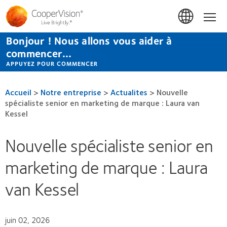
Aller
au
Accue
contenu
principal
Bonjour ! Nous allons vous aider à
commencer...
APPUYEZ POUR COMMENCER
Accueil
>
Notre entreprise
>
Actualites
>
Nouvelle
spécialiste senior en marketing de marque : Laura van
Kessel
Nouvelle spécialiste senior en
marketing de marque : Laura
van Kessel
juin 02, 2026