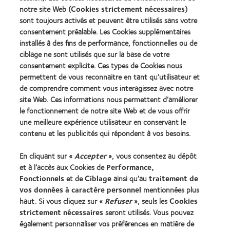
2010
Factory
notre site Web (
Cookies strictement nécessaires
)
Best
Awards
sont toujours activés et peuvent être utilisés sans votre
Learn
Learn
Companies
(2011)
more
consentement préalable. Les Cookies supplémentaires
more
for
about
about
Leaders
installés à des fins de performance, fonctionnelles ou de
ODMA
2012
(2012)
ciblage ne sont utilisés que sur la base de votre
2011
REBRAND
consentement explicite. Ces types de Cookies nous
(2011)
100®
permettent de vous reconnaitre en tant qu’utilisateur et
Global
Award
de comprendre comment vous interagissez avec notre
(2012)
site Web. Ces informations nous permettent d’améliorer
le fonctionnement de notre site Web et de vous offrir
une meilleure expérience utilisateur en conservant le
Nos produits
contenu et les publicités qui répondent à vos besoins.
Trouver les lentilles adaptées
En cliquant sur «
Accepter
», vous consentez au dépôt
Technologie des lentilles de contact
et à l’accès aux Cookies de
Performance,
Fonctionnels
et de
Ciblage
ainsi qu’au
traitement de
Trouver un specialiste
vos données à caractère personnel
mentionnées plus
haut. Si vous cliquez sur «
Refuser
», seuls les
Cookies
strictement nécessaires
seront utilisés. Vous pouvez
Lentilles de contact et vision
également personnaliser vos préférences en matière de
Nouveau porteur