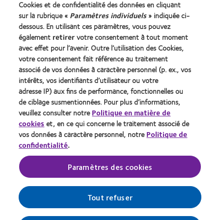
Cookies et de confidentialité des données en cliquant
Porteur de longue date
sur la rubrique «
Paramètres individuels
» indiquée ci-
dessous. En utilisant ces paramètres, vous pouvez
également
retirer
votre consentement à tout moment
À propos de CooperVision
avec effet pour l’avenir. Outre l’utilisation des Cookies,
Carrières
votre consentement fait référence au traitement
associé de vos données à caractère personnel (p. ex., vos
Actualites
intérêts, vos identifiants d’utilisateur ou votre
Contact
adresse IP) aux fins de performance, fonctionnelles ou
de ciblage susmentionnées. Pour plus d’informations,
veuillez consulter notre
Politique en matière de
Legal
cookies
et, en ce qui concerne le traitement associé de
Politique de confidentialité
vos données à caractère personnel, notre
Politique de
confidentialité
.
Cookies
Conditions d'utilisation
Paramètres des cookies
Gérer les préférences relatives au consentement
Tout refuser