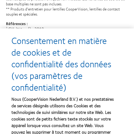
base multiples ne sont pas incluses.
** Produits d’entretien pour lentilles CooperVision, lentilles de contact
souples et spéciales.
Références :
CVI data on file, 2019
1
CVI data on file, 2020.
2
Consentement en matière
de cookies et de
confidentialité des données
Recompenses
(vos paramètres de
confidentialité)
Nous (CooperVision Nederland B.V.) et nos prestataires
Learn
Learn
more
more
de services désignés utilisons des Cookies et des
about
about
technologies de suivi similaires sur notre site Web. Les
Récompense
Contact
cookies sont de petits fichiers texte stockés sur votre
Silmo
Lens
appareil lorsque vous consultez un site Web. Vous
d’Or
Product
pouvez les supprimer à tout moment ou programmer
du
of