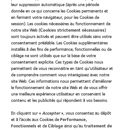
Learn
Learn
meilleur
the
leur suppression automatique (après une période
more
more
produit
Year
donnée en ce qui concerne les Cookies permanents et
about
about
pour
(2013)
en fermant votre navigateur, pour les Cookies de
2012
2011
MyDay™
&
Best
session). Les cookies nécessaires au fonctionnement de
(2013)
2010
Factory
notre site Web (
Cookies strictement nécessaires
)
Best
Awards
sont toujours activés et peuvent être utilisés sans votre
Learn
Learn
Companies
(2011)
more
consentement préalable. Les Cookies supplémentaires
more
for
about
about
Leaders
installés à des fins de performance, fonctionnelles ou de
ODMA
2012
(2012)
ciblage ne sont utilisés que sur la base de votre
2011
REBRAND
consentement explicite. Ces types de Cookies nous
(2011)
100®
permettent de vous reconnaitre en tant qu’utilisateur et
Global
Award
de comprendre comment vous interagissez avec notre
(2012)
site Web. Ces informations nous permettent d’améliorer
le fonctionnement de notre site Web et de vous offrir
une meilleure expérience utilisateur en conservant le
Nos produits
contenu et les publicités qui répondent à vos besoins.
Trouver les lentilles adaptées
En cliquant sur «
Accepter
», vous consentez au dépôt
Technologie des lentilles de contact
et à l’accès aux Cookies de
Performance,
Fonctionnels
et de
Ciblage
ainsi qu’au
traitement de