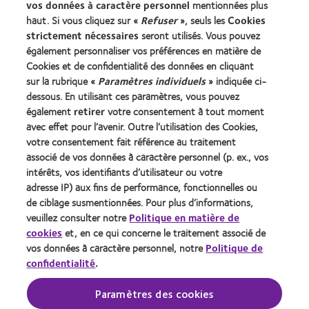
Trouver un specialiste
vos données à caractère personnel
mentionnées plus
haut. Si vous cliquez sur «
Refuser
», seuls les
Cookies
strictement nécessaires
seront utilisés. Vous pouvez
Lentilles de contact et vision
également personnaliser vos préférences en matière de
Nouveau porteur
Cookies et de confidentialité des données en cliquant
Porteur de longue date
sur la rubrique «
Paramètres individuels
» indiquée ci-
dessous. En utilisant ces paramètres, vous pouvez
également
retirer
votre consentement à tout moment
À propos de CooperVision
avec effet pour l’avenir. Outre l’utilisation des Cookies,
Carrières
votre consentement fait référence au traitement
associé de vos données à caractère personnel (p. ex., vos
Actualites
intérêts, vos identifiants d’utilisateur ou votre
Contact
adresse IP) aux fins de performance, fonctionnelles ou
de ciblage susmentionnées. Pour plus d’informations,
veuillez consulter notre
Politique en matière de
Legal
cookies
et, en ce qui concerne le traitement associé de
Politique de confidentialité
vos données à caractère personnel, notre
Politique de
confidentialité
.
Cookies
Conditions d'utilisation
Paramètres des cookies