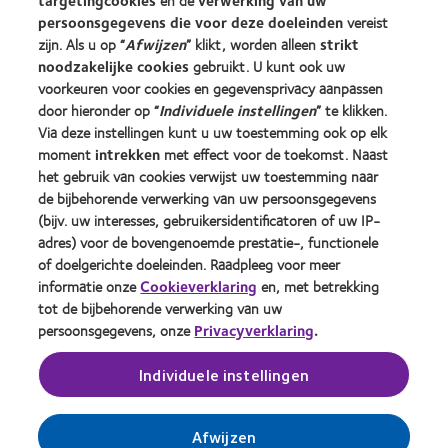
targetingcookies
en de
verwerking van uw
Contactlenzen en gezichtsvermogen
persoonsgegevens die voor deze doeleinden
vereist
Nieuwe drager
zijn. Als u op “
Afwijzen
” klikt, worden alleen
strikt
Ervaren drager
noodzakelijke cookies
gebruikt. U kunt ook uw
voorkeuren voor cookies en gegevensprivacy aanpassen
door hieronder op “
Individuele instellingen
” te klikken.
Over CooperVision
Via deze instellingen kunt u uw toestemming ook op elk
Vacatures bij CooperVision
moment
intrekken
met effect voor de toekomst. Naast
het gebruik van cookies verwijst uw toestemming naar
Nieuwscentrum
de bijbehorende verwerking van uw persoonsgegevens
Contact
(bijv. uw interesses, gebruikersidentificatoren of uw IP-
adres) voor de bovengenoemde prestatie-, functionele
of doelgerichte doeleinden. Raadpleeg voor meer
Legal
informatie onze
Cookieverklaring
en, met betrekking
Privacybeleid
tot de bijbehorende verwerking van uw
persoonsgegevens, onze
Privacyverklaring
.
Cookie beleid
Servicevoorwaarden
Individuele instellingen
Toestemmingsvoorkeuren beheren
Afwijzen