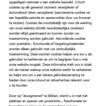
opgeslagen wanneer u een website bezoekt. U kunt
2012
2011
(2013)
&
Best
cookies op elk gewenst moment verwijderen of
2010
Factory
automatisch laten verwijderen (permanente cookies na
Best
Awards
een bepaalde periode en sessiecookies door uw browser
Learn
Learn
Companies
(2011)
more
te sluiten). Cookies die noodzakelijk zijn voor de werking
more
for
about
about
Leaders
van onze website (
strikt noodzakelijke cookies
)
ODMA
2012
(2012)
worden altijd geactiveerd en kunnen zonder uw
2011
REBRAND
toestemming worden gebruikt. Aanvullende cookies
(2011)
100®
voor prestatie-, functionele of targetingdoeleinden
Global
Award
worden alleen gebruikt met uw uitdrukkelijke
(2012)
toestemming. Deze soorten cookies helpen ons om u als
gebruiker te herkennen en om te begrijpen hoe u met
onze website omgaat. Deze informatie stelt ons in staat
Onze producten
om de manier waarop onze website werkt te verbeteren
Zoek uw contactlens
en helpt ons om u een betere gebruikerservaring te
bieden door onze inhoud en advertenties relevant voor
Contactlenstechnologie
u te houden.
Vind uw opticien
Door op “
Accepteren
” te klikken, stemt u in met het
plaatsen en openen van
prestatie-, functionele
en