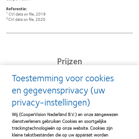
Referentie:
CVI data on file, 2019
1
CVI data on file, 2020.
2
Prijzen
Toestemming voor cookies
en gegevensprivacy (uw
Learn
Learn
more
more
privacy-instellingen)
about
about
Silmo
Contact
d’Or
Lens
Wij (CooperVision Nederland B.V.) en onze aangewezen
best
Product
dienstverleners gebruiken Cookies en soortgelijke
product
of
Learn
Learn
award
the
trackingtechnologieën op onze website. Cookies zijn
more
more
met
Year
kleine tekstbestanden die op uw apparaat worden
about
about
MyDay™
(2013)