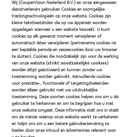
Wij (CooperVision Nederland B.V.) en onze aangewezen
dienstverleners gebruiken Cookies en soortgelijke
trackingtechnologieën op onze website. Cookies zijn
kleine tekstbestanden die op uw apparaat worden
opgeslagen wanneer u een website bezoekt. U kunt
Waarom u lid zou moeten
cookies op elk gewenst moment verwijderen of
automatisch laten verwijderen (permanente cookies na
worden van het Myopie
een bepaalde periode en sessiecookies door uw browser
te sluiten). Cookies die noodzakelijk zijn voor de werking
Collectief.
van onze website (
strikt noodzakelijke cookies
)
worden altijd geactiveerd en kunnen zonder uw
Voor dit belangrijke werk hebben we iedereen nodig die zich
toestemming worden gebruikt. Aanvullende cookies
inzet voor de gezondheid van kinderogen. Daarom nodigen
voor prestatie-, functionele of targetingdoeleinden
wij alle oogzorgspecialisten uit om lid te worden van het
Myopie Collectief.
worden alleen gebruikt met uw uitdrukkelijke
toestemming. Deze soorten cookies helpen ons om u als
Wilt u bijdragen aan de toekomst van
gebruiker te herkennen en om te begrijpen hoe u met
myopiezorg?
onze website omgaat. Deze informatie stelt ons in staat
Word vandaag nog lid en sluit u aan bij de vele professionals
om de manier waarop onze website werkt te verbeteren
die al actief zijn met myopie management. Iedereen die de
en helpt ons om u een betere gebruikerservaring te
visie van het Myopie Collectief ondersteunt is welkom,
bieden door onze inhoud en advertenties relevant voor
ongeacht ervaring.
u te houden.