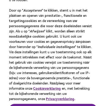
Als lid kunt u:
Deelnemen aan bijscholingsmogelijkheden.
Door op “
Accepteren
” te klikken, stemt u in met het
plaatsen en openen van
prestatie-, functionele
en
Leren van en samenwerken met lokale
targetingcookies
en de
verwerking van uw
ambassadeurs.
persoonsgegevens die voor deze doeleinden
vereist
zijn. Als u op “
Afwijzen
” klikt, worden alleen
strikt
Deelnemen aan uitwisselingsmomenten met
noodzakelijke cookies
gebruikt. U kunt ook uw
collega’s.
voorkeuren voor cookies en gegevensprivacy aanpassen
door hieronder op “
Individuele instellingen
” te klikken.
Gebruikmaken van de hulpmiddelen die het
Via deze instellingen kunt u uw toestemming ook op elk
Myopie Collectief aanbiedt.
moment
intrekken
met effect voor de toekomst. Naast
het gebruik van cookies verwijst uw toestemming naar
de bijbehorende verwerking van uw persoonsgegevens
(bijv. uw interesses, gebruikersidentificatoren of uw IP-
adres) voor de bovengenoemde prestatie-, functionele
of doelgerichte doeleinden. Raadpleeg voor meer
WORD NU LID VAN HET
informatie onze
Cookieverklaring
en, met betrekking
tot de bijbehorende verwerking van uw
MYOPIE COLLECTIEF
persoonsgegevens, onze
Privacyverklaring
.