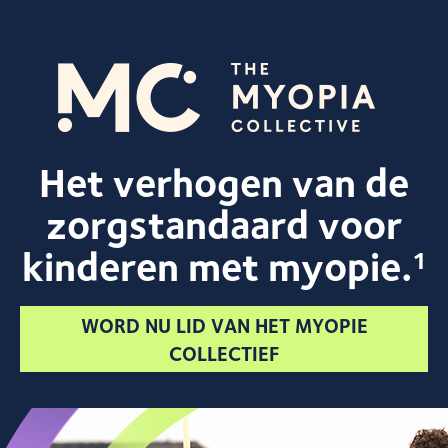
Overslaan
en
naar
de
inhoud
gaan
Het verhogen van de
zorgstandaard voor
kinderen met myopie.
1
WORD NU LID VAN HET MYOPIE
COLLECTIEF