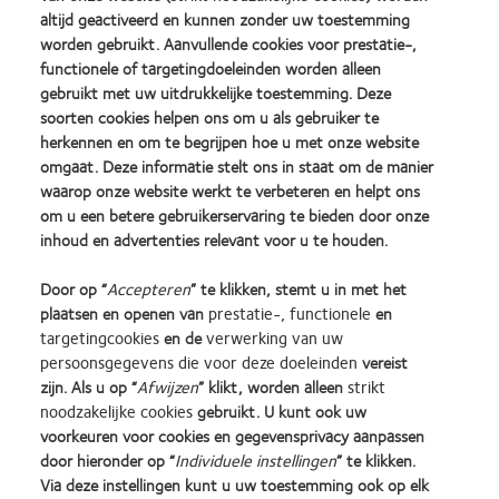
altijd geactiveerd en kunnen zonder uw toestemming
Inloggen
worden gebruikt. Aanvullende cookies voor prestatie-,
functionele of targetingdoeleinden worden alleen
gebruikt met uw uitdrukkelijke toestemming. Deze
België
soorten cookies helpen ons om u als gebruiker te
herkennen en om te begrijpen hoe u met onze website
omgaat. Deze informatie stelt ons in staat om de manier
© 2026
CooperVision
|
waarop onze website werkt te verbeteren en helpt ons
Part of
CooperCompanies
om u een betere gebruikerservaring te bieden door onze
inhoud en advertenties relevant voor u te houden.
Door op “
Accepteren
” te klikken, stemt u in met het
plaatsen en openen van
prestatie-, functionele
en
targetingcookies
en de
verwerking van uw
persoonsgegevens die voor deze doeleinden
vereist
zijn. Als u op “
Afwijzen
” klikt, worden alleen
strikt
noodzakelijke cookies
gebruikt. U kunt ook uw
voorkeuren voor cookies en gegevensprivacy aanpassen
door hieronder op “
Individuele instellingen
” te klikken.
Via deze instellingen kunt u uw toestemming ook op elk