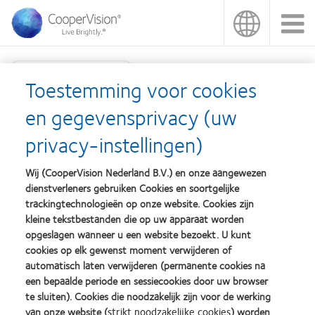
Overslaan
en
naar
de
inhoud
Producten zoeken
gaan
Toestemming voor cookies
OptiExpert™
en gegevensprivacy (uw
privacy-instellingen)
Learn
Learn
Learn
Learn
Learn
Learn
Wij (CooperVision Nederland B.V.) en onze aangewezen
more
more
more
more
more
more
dienstverleners gebruiken Cookies en soortgelijke
about
about
about
about
about
about
trackingtechnologieën op onze website. Cookies zijn
Silmo
Contact
2012
2011
ODMA
2012
kleine tekstbestanden die op uw apparaat worden
d’Or
Lens
&
Best
2011
REBRAND
opgeslagen wanneer u een website bezoekt. U kunt
Practitioner Home
Privacybeleid
best
Product
2010
Factory
(2011)
100®
cookies op elk gewenst moment verwijderen of
product
of
Best
Awards
Global
Contact
Site voor consumenten
automatisch laten verwijderen (permanente cookies na
award
the
Companies
(2011)
Award
Servicevoorwaarden
Toestemmingsvoorkeuren
een bepaalde periode en sessiecookies door uw browser
met
Year
for
(2012)
beheren
Cookie beleid
te sluiten). Cookies die noodzakelijk zijn voor de werking
MyDay™
(2013)
Leaders
(2013)
(2012)
van onze website (
strikt noodzakelijke cookies
) worden