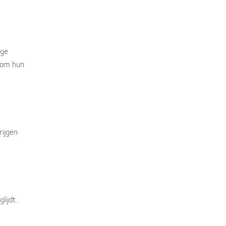
ige
n om hun
rijgen
lijdt.