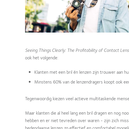
Seeing Things Clearly: The Profitability of Contact Len
ook het volgende:
Klanten met een bril én lenzen zijn trouwer aan hu
Minstens 60% van de lenzendragers koopt ook een b
Tegenwoordig kiezen veel actieve multitaskende mensen 
Maar klanten die al heel lang een bril dragen en nog n
hebben en er niet tevreden over waren - zijn zich mis
hedendaagse lenzen zo effectief en comfortabel mogeli