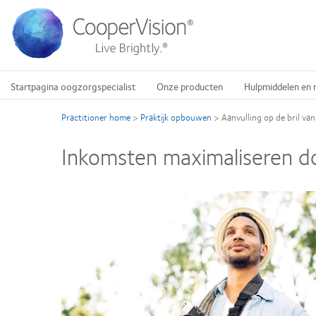
Overslaan
en
naar
de
inhoud
gaan
Startpagina oogzorgspecialist
Onze producten
Hulpmiddelen en 
Practitioner home
>
Praktijk opbouwen
>
Aanvulling op de bril van
Inkomsten maximaliseren do