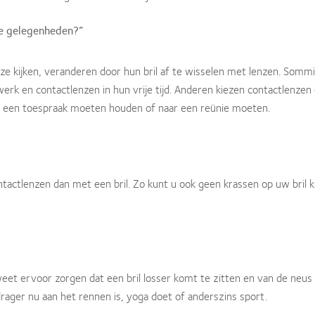
e gelegenheden?”
e kijken, veranderen door hun bril af te wisselen met lenzen. Somm
erk en contactlenzen in hun vrije tijd. Anderen kiezen contactlenze
ld een toespraak moeten houden of naar een reünie moeten.
tactlenzen dan met een bril. Zo kunt u ook geen krassen op uw bril k
weet ervoor zorgen dat een bril losser komt te zitten en van de neus g
drager nu aan het rennen is, yoga doet of anderszins sport.