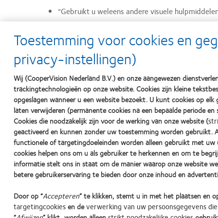
“Gebruikt u weleens andere visuele hulpmiddele
Toestemming voor cookies en ge
Met contactlenzen hoeven klanten geen dure veil
bij de film en onder zonnebrillen zonder sterkte.
privacy-instellingen)
Na een lange - misschien wel levenslange - tijd met een
Wij (CooperVision Nederland B.V.) en onze aangewezen dienstverlen
Maar u zult ervan versteld staan hoe open ze ervoor st
trackingtechnologieën op onze website. Cookies zijn kleine tekst
opgeslagen wanneer u een website bezoekt. U kunt cookies op elk
laten verwijderen (permanente cookies na een bepaalde periode en s
Ga het gesprek aan: opties voor uw cliënten betekenen
Cookies die noodzakelijk zijn voor de werking van onze website (
str
geactiveerd en kunnen zonder uw toestemming worden gebruikt. Aa
functionele of targetingdoeleinden worden alleen gebruikt met uw 
cookies helpen ons om u als gebruiker te herkennen en om te begr
1 Ritson M. Which patients are more profitable? Contact Lens Spectrum. Ma
informatie stelt ons in staat om de manier waarop onze website we
betere gebruikerservaring te bieden door onze inhoud en advertenti
2 Vision Care Research. 50 reasons for wearing contact lenses. Vision Care
augustus 2016.
Door op “
Accepteren
” te klikken, stemt u in met het plaatsen en
targetingcookies
en de
verwerking van uw persoonsgegevens die
“
Afwijzen
” klikt, worden alleen
strikt noodzakelijke cookies
gebruik