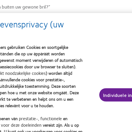
n buiten uw gewone bril?”
gevensprivacy (uw
igheidsbrillen op sterkte te kopen. U kunt ze ook gebruiken onder 3
 bril denkt iemand waarschijnlijk niet aan de mogelijke voordelen van 
ers gebruiken Cookies en soortgelijke
aan om zelf de keuze te hebben voor elke activiteit.
bestanden die op uw apparaat worden
 gewenst moment verwijderen of automatisch
essiecookies door uw browser te sluiten).
 kansen voor u.
ikt noodzakelijke cookies
) worden altijd
nvullende cookies voor prestatie-,
uitdrukkelijke toestemming. Deze soorten
ijpen hoe u met onze website omgaat. Deze
Individuele i
art 2006;38-42.
rkt te verbeteren en helpt ons om u een
es relevant voor u te houden.
 Research-website. visioncareresearch.com/resources/50-reasons-to-wear-contact-lenses.asp. Ge
 openen van
prestatie-, functionele
en
 voor deze doeleinden
vereist zijn. Als u op
t. U kunt ook uw voorkeuren voor cookies en