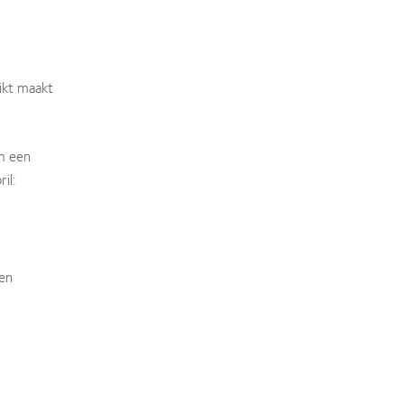
ikt maakt
om een
il:
pen