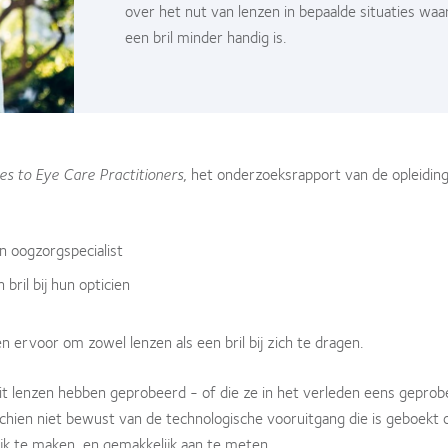
over het nut van lenzen in bepaalde situaties waa
een bril minder handig is.
ses to Eye Care Practitioners
, het onderzoeksrapport van de opleidin
n oogzorgspecialist
ril bij hun opticien
ervoor om zowel lenzen als een bril bij zich te dragen.
ooit lenzen hebben geprobeerd - of die ze in het verleden eens gepro
schien niet bewust van de technologische vooruitgang die is geboekt
jk te maken, en gemakkelijk aan te meten.