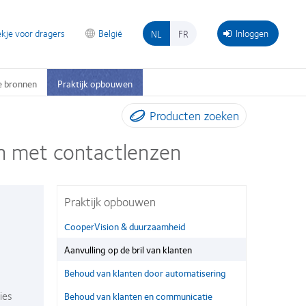
kje voor dragers
België
Inloggen
NL
FR
e bronnen
Praktijk opbouwen
Producten zoeken
en met contactlenzen
Praktijk opbouwen
CooperVision & duurzaamheid
Aanvulling op de bril van klanten
Behoud van klanten door automatisering
ies
Behoud van klanten en communicatie