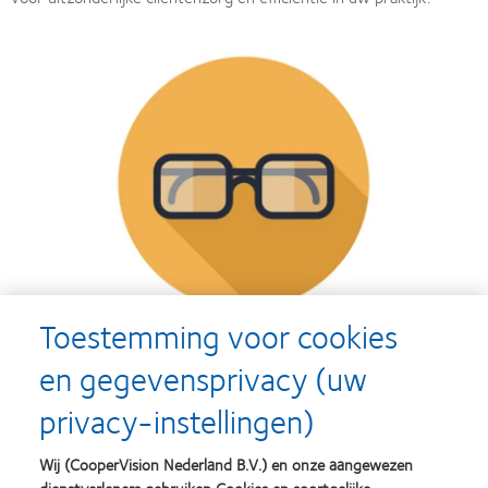
Toestemming voor cookies
Rekenhulpmiddel voor conversie van bril- naar lenssterkte en
en gegevensprivacy (uw
vv
privacy-instellingen)
Converteer met gemak het recept voor de bril van uw klant naar
Wij (CooperVision Nederland B.V.) en onze aangewezen
de overeenkomstige lenssterktes.