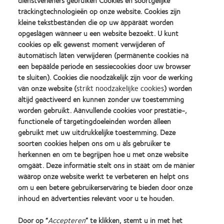
dienstverleners gebruiken Cookies en soortgelijke
trackingtechnologieën op onze website. Cookies zijn
kleine tekstbestanden die op uw apparaat worden
opgeslagen wanneer u een website bezoekt. U kunt
cookies op elk gewenst moment verwijderen of
automatisch laten verwijderen (permanente cookies na
een bepaalde periode en sessiecookies door uw browser
te sluiten). Cookies die noodzakelijk zijn voor de werking
van onze website (
strikt noodzakelijke cookies
) worden
altijd geactiveerd en kunnen zonder uw toestemming
worden gebruikt. Aanvullende cookies voor prestatie-,
functionele of targetingdoeleinden worden alleen
gebruikt met uw uitdrukkelijke toestemming. Deze
soorten cookies helpen ons om u als gebruiker te
herkennen en om te begrijpen hoe u met onze website
Efron-schalen
omgaat. Deze informatie stelt ons in staat om de manier
waarop onze website werkt te verbeteren en helpt ons
om u een betere gebruikerservaring te bieden door onze
Een standaard klinische leidraad waarmee 16 aandoeningen van
inhoud en advertenties relevant voor u te houden.
de voorste oogkamer als gevolg van het dragen van lenzen
kunnen worden gekwantificeerd.
Door op “
Accepteren
” te klikken, stemt u in met het