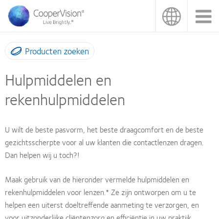
Overslaan
en
naar
de
inhoud
Producten zoeken
gaan
Hulpmiddelen en
rekenhulpmiddelen
U wilt de beste pasvorm, het beste draagcomfort en de beste
gezichtsscherpte voor al uw klanten die contactlenzen dragen.
Dan helpen wij u toch?!
Maak gebruik van de hieronder vermelde hulpmiddelen en
rekenhulpmiddelen voor lenzen.* Ze zijn ontworpen om u te
helpen een uiterst doeltreffende aanmeting te verzorgen, en
voor uitzonderlijke cliëntenzorg en efficiëntie in uw praktijk.