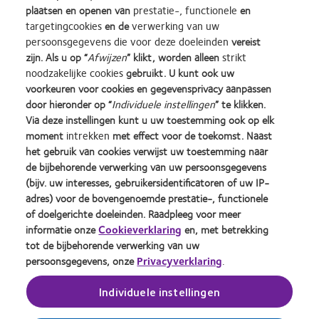
plaatsen en openen van
prestatie-, functionele
en
targetingcookies
en de
verwerking van uw
persoonsgegevens die voor deze doeleinden
vereist
*De rekenhulpmiddelen zijn ontworpen voor optometristen. Ze zijn geen vervanging voor een
zijn. Als u op “
Afwijzen
” klikt, worden alleen
strikt
oogmeting door een specialist.
noodzakelijke cookies
gebruikt. U kunt ook uw
voorkeuren voor cookies en gegevensprivacy aanpassen
door hieronder op “
Individuele instellingen
” te klikken.
Learn
Learn
Learn
Learn
Learn
Learn
Via deze instellingen kunt u uw toestemming ook op elk
more
more
more
more
more
more
moment
intrekken
met effect voor de toekomst. Naast
about
about
about
about
about
about
Silmo
Contact
2012
2011
ODMA
2012
het gebruik van cookies verwijst uw toestemming naar
d’Or
Lens
&
Best
2011
REBRAND
de bijbehorende verwerking van uw persoonsgegevens
Practitioner Home
Privacybeleid
best
Product
2010
Factory
(2011)
100®
(bijv. uw interesses, gebruikersidentificatoren of uw IP-
product
of
Best
Awards
Global
Contact
Site voor consumenten
adres) voor de bovengenoemde prestatie-, functionele
award
the
Companies
(2011)
Award
Servicevoorwaarden
Toestemmingsvoorkeuren
of doelgerichte doeleinden. Raadpleeg voor meer
met
Year
for
(2012)
beheren
Cookie beleid
informatie onze
Cookieverklaring
en, met betrekking
MyDay™
(2013)
Leaders
tot de bijbehorende verwerking van uw
(2013)
(2012)
persoonsgegevens, onze
Privacyverklaring
.
Inloggen
Individuele instellingen