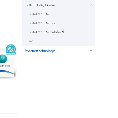
clariti 1 day familie
clariti® 1 day
clariti® 1 day toric
clariti® 1 day multifocal
Live
Producttechnologie