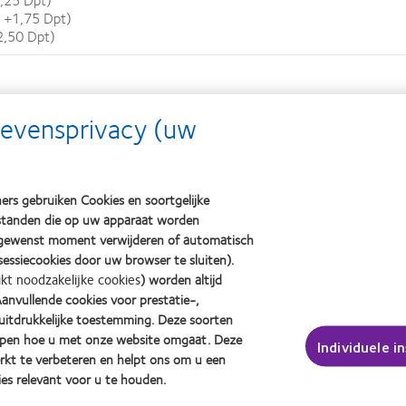
 +1,75 Dpt)
2,50 Dpt)
gevensprivacy (uw
chermende UV-absorberende brillen, zoals UV-absorberende veiligheidsbrillen of zonnebrillen, 
rende brillen blijven gebruiken zoals voorgeschreven.
an CooperVision wordt bepaald door het gewicht van het plastic in de blisterverpakking, de lens
nkt). Bij de bepaling wordt geen rekening gehouden met het plastic dat wordt gebruikt tijdens het
ers gebruiken Cookies en soortgelijke
bestanden die op uw apparaat worden
 gewenst moment verwijderen of automatisch
®
ensing study with clariti
1 day multifocal 3 add with a rating of 88 out of 100; n=90 habitual
essiecookies door uw browser te sluiten).
d somofilcon A for new wearers in US, Spain, Italy, UK and Korea. n=249 (80% strongly agree/a
ikt noodzakelijke cookies
) worden altijd
®
ensing study with clariti
1 day multifocal 3 add; n=90 habitual MFCL wearers
nvullende cookies voor prestatie-,
 of Corneal Oxygenation During Contact Lens Wear. Optom Vis Sci. 2005;82(6):467-472.
uitdrukkelijke toestemming. Deze soorten
ijpen hoe u met onze website omgaat. Deze
Individuele i
rkt te verbeteren en helpt ons om u een
es relevant voor u te houden.