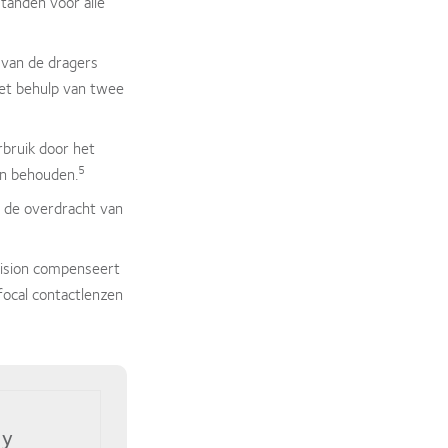
standen voor alle
van de dragers
met behulp van twee
bruik door het
5
en behouden.
 de overdracht van
rVision compenseert
focal contactlenzen
gy