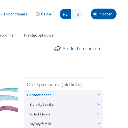
kje voor dragers
België
Inloggen
NL
FR
e bronnen
Praktijk opbouwen
Producten zoeken
Onze producten (old links)
Contactlenzen
Biofinity familie
Avaira familie
MyDay familie