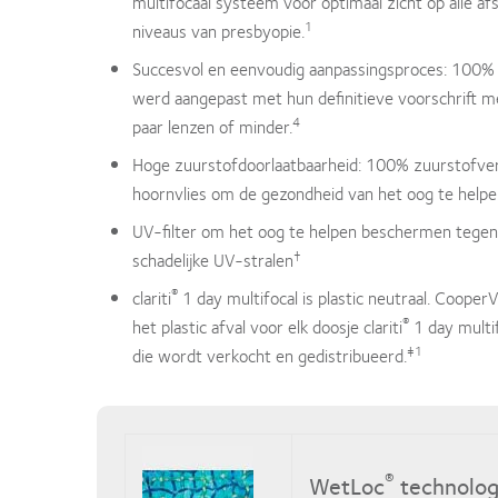
multifocaal systeem voor optimaal zicht op alle af
1
niveaus van presbyopie.
Succesvol en eenvoudig aanpassingsproces: 100% 
werd aangepast met hun definitieve voorschrift 
4
paar lenzen of minder.
Hoge zuurstofdoorlaatbaarheid: 100% zuurstofver
hoornvlies om de gezondheid van het oog te help
UV-filter om het oog te helpen beschermen tegen
†
schadelijke UV-stralen
®
clariti
1 day multifocal is plastic neutraal. Coope
®
het plastic afval voor elk doosje clariti
1 day multi
‡1
die wordt verkocht en gedistribueerd.
®
WetLoc
technolo