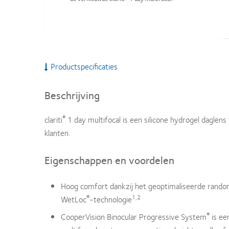
Productspecificaties
Beschrijving
®
clariti
1 day multifocal is een silicone hydrogel daglen
klanten.
Eigenschappen en voordelen
Hoog comfort dankzij het geoptimaliseerde rando
®
1,2
WetLoc
-technologie
®
CooperVision Binocular Progressive System
is ee