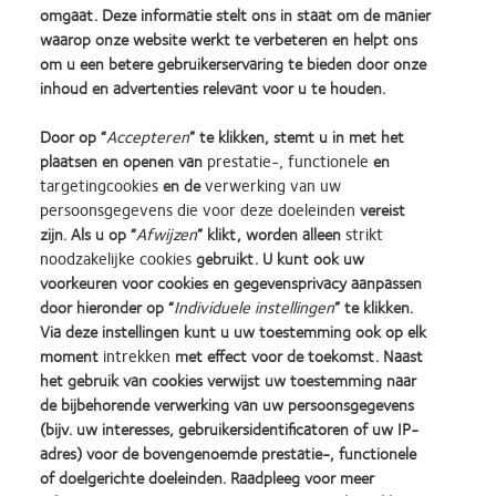
omgaat. Deze informatie stelt ons in staat om de manier
dat de lens minder op het oog beweegt ter ondersteuning van
waarop onze website werkt te verbeteren en helpt ons
een stabiele stand van de lens en een betrouwbare pasvorm.
om u een betere gebruikerservaring te bieden door onze
inhoud en advertenties relevant voor u te houden.
Door op “
Accepteren
” te klikken, stemt u in met het
plaatsen en openen van
prestatie-, functionele
en
targetingcookies
en de
verwerking van uw
persoonsgegevens die voor deze doeleinden
vereist
®
*In dit onderzoek werd het gangbare ontwerp van de torische Biofinity
XR op maat
®
vergeleken met de torische Biofinity
XR op voorraad gedurende 6 uur dat de lens werd
zijn. Als u op “
Afwijzen
” klikt, worden alleen
strikt
gedragen.
noodzakelijke cookies
gebruikt. U kunt ook uw
voorkeuren voor cookies en gegevensprivacy aanpassen
door hieronder op “
Individuele instellingen
” te klikken.
Learn
Learn
Learn
Learn
Learn
Learn
Via deze instellingen kunt u uw toestemming ook op elk
more
more
more
more
more
more
moment
intrekken
met effect voor de toekomst. Naast
about
about
about
about
about
about
Silmo
Contact
2012
2011
ODMA
2012
het gebruik van cookies verwijst uw toestemming naar
d’Or
Lens
&
Best
2011
REBRAND
de bijbehorende verwerking van uw persoonsgegevens
Practitioner Home
Privacybeleid
best
Product
2010
Factory
(2011)
100®
(bijv. uw interesses, gebruikersidentificatoren of uw IP-
product
of
Best
Awards
Global
Contact
Site voor consumenten
adres) voor de bovengenoemde prestatie-, functionele
award
the
Companies
(2011)
Award
Servicevoorwaarden
Toestemmingsvoorkeuren
of doelgerichte doeleinden. Raadpleeg voor meer
met
Year
for
(2012)
beheren