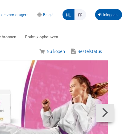
kje voor dragers
België
Inloggen
NL
FR
e bronnen
Praktijk opbouwen
Nu kopen
Bestelstatus
Next