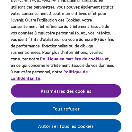
«
Paramètres individuels
» indiquée ci-dessous. En
utilisant ces paramètres, vous pouvez également
retirer
Learn
Learn
Learn
Learn
Learn
Learn
more
more
more
more
more
more
votre consentement à tout moment avec effet pour
about
about
about
about
about
about
l’avenir. Outre l’utilisation des Cookies, votre
Récompense
Contact
2012
2011
ODMA
2012
consentement fait référence au traitement associé de
Silmo
Lens
&
Best
2011
REBRAND
vos données à caractère personnel (p. ex., vos intérêts,
Practitioner Home
Politique de confidentialité
d’Or
Product
2010
Factory
(2011)
100®
vos identifiants d’utilisateur ou votre adresse IP) aux fins
du
of
Best
Awards
Global
Contact
Accéder à l'espace
de performance, fonctionnelles ou de ciblage
meilleur
the
Companies
(2011)
Award
consommateurs
Conditions d'utilisation
susmentionnées. Pour plus d’informations, veuillez
produit
Year
for
(2012)
Gérer les préférences relatives
Cookies
consulter notre
Politique en matière de cookies
et,
pour
(2013)
Leaders
au consentement
en ce qui concerne le traitement associé de vos données
MyDay™
(2012)
à caractère personnel, notre
Politique de
(2013)
confidentialité
.
Se connecter
Paramètres des cookies
Belgique
Tout refuser
© 2026
CooperVision
|
Part of
CooperCompanies
Autoriser tous les cookies