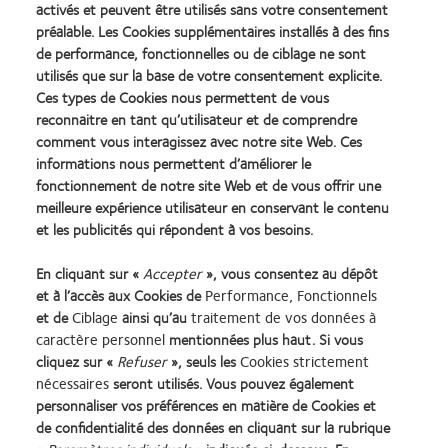
activés et peuvent être utilisés sans votre consentement
préalable. Les Cookies supplémentaires installés à des fins
de performance, fonctionnelles ou de ciblage ne sont
utilisés que sur la base de votre consentement explicite.
Ces types de Cookies nous permettent de vous
reconnaitre en tant qu’utilisateur et de comprendre
comment vous interagissez avec notre site Web. Ces
informations nous permettent d’améliorer le
fonctionnement de notre site Web et de vous offrir une
meilleure expérience utilisateur en conservant le contenu
et les publicités qui répondent à vos besoins.
Service client
En cliquant sur «
Accepter
», vous consentez au dépôt
t: 0800-99809 (BE) ou +32 (0)4 240 6346 (LUX)
et à l’accès aux Cookies de
Performance, Fonctionnels
e:
sales@coopervision.be
et de
Ciblage
ainsi qu’au
traitement de vos données à
caractère personnel
mentionnées plus haut. Si vous
cliquez sur «
Refuser
», seuls les
Cookies strictement
*Du lundi au vendredi de 09h00 à 17h30
nécessaires
seront utilisés. Vous pouvez également
personnaliser vos préférences en matière de Cookies et
de confidentialité des données en cliquant sur la rubrique