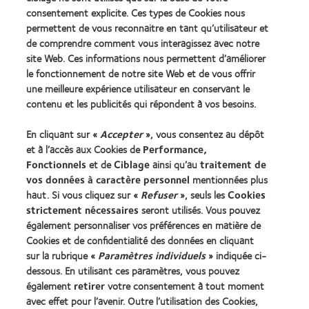
2011
REBRAND
consentement explicite. Ces types de Cookies nous
(2011)
100®
permettent de vous reconnaitre en tant qu’utilisateur et
Global
Award
de comprendre comment vous interagissez avec notre
(2012)
site Web. Ces informations nous permettent d’améliorer
le fonctionnement de notre site Web et de vous offrir
une meilleure expérience utilisateur en conservant le
Nos produits
contenu et les publicités qui répondent à vos besoins.
Trouver les lentilles adaptées
En cliquant sur «
Accepter
», vous consentez au dépôt
Technologie des lentilles de contact
et à l’accès aux Cookies de
Performance,
Fonctionnels
et de
Ciblage
ainsi qu’au
traitement de
Trouver un specialiste
vos données à caractère personnel
mentionnées plus
haut. Si vous cliquez sur «
Refuser
», seuls les
Cookies
strictement nécessaires
seront utilisés. Vous pouvez
Lentilles de contact et vision
également personnaliser vos préférences en matière de
Nouveau porteur
Cookies et de confidentialité des données en cliquant
Porteur de longue date
sur la rubrique «
Paramètres individuels
» indiquée ci-
dessous. En utilisant ces paramètres, vous pouvez
également
retirer
votre consentement à tout moment
À propos de CooperVision
avec effet pour l’avenir. Outre l’utilisation des Cookies,