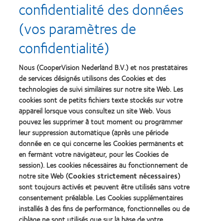
confidentialité des données
Recompenses
(vos paramètres de
confidentialité)
Nous (CooperVision Nederland B.V.) et nos prestataires
Learn
Learn
more
more
de services désignés utilisons des Cookies et des
about
about
technologies de suivi similaires sur notre site Web. Les
Récompense
Contact
cookies sont de petits fichiers texte stockés sur votre
Silmo
Lens
appareil lorsque vous consultez un site Web. Vous
d’Or
Product
pouvez les supprimer à tout moment ou programmer
du
of
Learn
Learn
meilleur
the
leur suppression automatique (après une période
more
more
produit
Year
donnée en ce qui concerne les Cookies permanents et
about
about
pour
(2013)
en fermant votre navigateur, pour les Cookies de
2012
2011
MyDay™
&
Best
session). Les cookies nécessaires au fonctionnement de
(2013)
2010
Factory
notre site Web (
Cookies strictement nécessaires
)
Best
Awards
sont toujours activés et peuvent être utilisés sans votre
Learn
Learn
Companies
(2011)
more
consentement préalable. Les Cookies supplémentaires
more
for
about
about
Leaders
installés à des fins de performance, fonctionnelles ou de
ODMA
2012
(2012)
ciblage ne sont utilisés que sur la base de votre