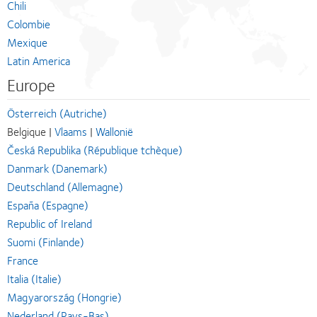
Chili
Colombie
Mexique
Latin America
Europe
Österreich (Autriche)
Belgique |
Vlaams
|
Wallonië
Česká Republika (République tchèque)
Danmark (Danemark)
Deutschland (Allemagne)
España (Espagne)
Republic of Ireland
Suomi (Finlande)
France
Italia (Italie)
Magyarország (Hongrie)
Nederland (Pays-Bas)