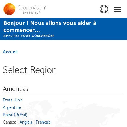
Aller
au
Accue
contenu
principal
Bonjour ! Nous allons vous aider à
commencer...
APPUYEZ POUR COMMENCER
Accueil
Select Region
Americas
États-Unis
Argentine
Brasil (Brésil)
Canada |
Anglais
|
Français