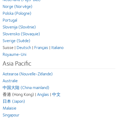
Norge (Norvège)
Polska (Pologne)
Portugal
Slovenija (Slovénie)
Slovensko (Slovaquie)
Sverige (Suède)
Suisse |
Deutsch
|
Français
|
Italiano
Royaume-Uni
Asia Pacific
Aotearoa (Nouvelle-Zélande)
Australie
中国大陆 (China mainland)
香港 (Hong Kong) |
Anglais
|
中文
日本 (Japon)
Malaisie
Singapour