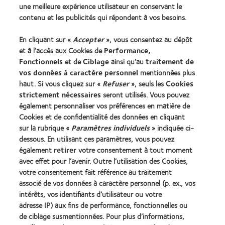
une meilleure expérience utilisateur en conservant le
Nos produits
contenu et les publicités qui répondent à vos besoins.
Trouver les lentilles adaptées
En cliquant sur «
Accepter
», vous consentez au dépôt
Technologie des lentilles de contact
et à l’accès aux Cookies de
Performance,
Fonctionnels
et de
Ciblage
ainsi qu’au
traitement de
Trouver un specialiste
vos données à caractère personnel
mentionnées plus
haut. Si vous cliquez sur «
Refuser
», seuls les
Cookies
strictement nécessaires
seront utilisés. Vous pouvez
Lentilles de contact et vision
également personnaliser vos préférences en matière de
Nouveau porteur
Cookies et de confidentialité des données en cliquant
Porteur de longue date
sur la rubrique «
Paramètres individuels
» indiquée ci-
dessous. En utilisant ces paramètres, vous pouvez
également
retirer
votre consentement à tout moment
À propos de CooperVision
avec effet pour l’avenir. Outre l’utilisation des Cookies,
Carrières
votre consentement fait référence au traitement
associé de vos données à caractère personnel (p. ex., vos
Actualites
intérêts, vos identifiants d’utilisateur ou votre
Contact
adresse IP) aux fins de performance, fonctionnelles ou
de ciblage susmentionnées. Pour plus d’informations,