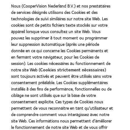
Nous (CooperVision Nederland B.V.) et nos prestataires
Learn
Learn
more
more
de services désignés utilisons des Cookies et des
about
about
technologies de suivi similaires sur notre site Web. Les
Récompense
Contact
cookies sont de petits fichiers texte stockés sur votre
Silmo
Lens
appareil lorsque vous consultez un site Web. Vous
d’Or
Product
pouvez les supprimer à tout moment ou programmer
du
of
Learn
Learn
meilleur
the
leur suppression automatique (après une période
more
more
produit
Year
donnée en ce qui concerne les Cookies permanents et
about
about
pour
(2013)
en fermant votre navigateur, pour les Cookies de
2012
2011
MyDay™
&
Best
session). Les cookies nécessaires au fonctionnement de
(2013)
2010
Factory
notre site Web (
Cookies strictement nécessaires
)
Best
Awards
sont toujours activés et peuvent être utilisés sans votre
Learn
Learn
Companies
(2011)
more
consentement préalable. Les Cookies supplémentaires
more
for
about
about
Leaders
installés à des fins de performance, fonctionnelles ou de
ODMA
2012
(2012)
ciblage ne sont utilisés que sur la base de votre
2011
REBRAND
consentement explicite. Ces types de Cookies nous
(2011)
100®
permettent de vous reconnaitre en tant qu’utilisateur et
Global
Award
de comprendre comment vous interagissez avec notre
(2012)
site Web. Ces informations nous permettent d’améliorer
le fonctionnement de notre site Web et de vous offrir