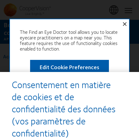
Aller
au
Accue
contenu
principal
Bonjour ! Nous allons vous aider à
commencer...
The Find an Eye Doctor tool allows you to locate
eyecare practitioners on a map near you. This
APPUYEZ POUR COMMENCER
feature requires the use of functionality cookies
enabled to function.
Accueil
>
Vind uw opticien
Edit Cookie Preferences
Trouver un specialiste
Consentement en matière
de cookies et de
confidentialité des données
Recompenses
(vos paramètres de
confidentialité)