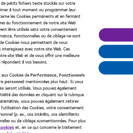
201
 de petits fichiers texte stockés sur votre
2010
Factory
(20
Best
Awards
pprimer à tout moment ou programmer leur
Companies
(2011)
cerne les Cookies permanents et en fermant
for
aires au fonctionnement de notre site Web
Leaders
vent être utilisés sans votre consentement
(2012)
ormance, fonctionnelles ou de ciblage ne sont
es de Cookies nous permettent de vous
 de contact et vision
À propos de CooperVision
interagissez avec notre site Web. Ces
porteur
Carrières
re site Web et de vous offrir une meilleure
de longue date
Actualites
i répondent à vos besoins.
Contact
s aux Cookies de
Performance, Fonctionnels
re personnel
mentionnées plus haut. Si vous
es
seront utilisés. Vous pouvez également
ialité des données en cliquant sur la rubrique
s paramètres, vous pouvez également
retirer
l’utilisation des Cookies, votre consentement
onnel (p. ex., vos intérêts, vos identifiants
nnelles ou de ciblage susmentionnées. Pour plus
cookies
et, en ce qui concerne le traitement