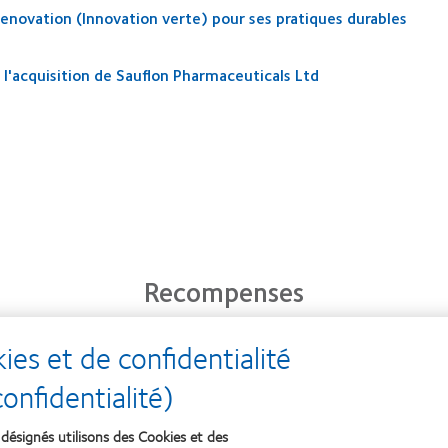
eenovation (Innovation verte) pour ses pratiques durables
l'acquisition de Sauflon Pharmaceuticals Ltd
Recompenses
es et de confidentialité
Learn
Learn
Lear
nfidentialité)
more
more
mor
about
about
abou
2012
2011
OD
désignés utilisons des Cookies et des
&
Best