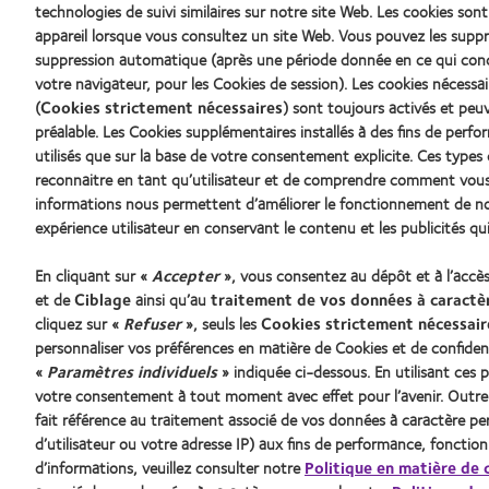
technologies de suivi similaires sur notre site Web. Les cookies sont
d’Or
Product
du
of
appareil lorsque vous consultez un site Web. Vous pouvez les su
meilleur
the
suppression automatique (après une période donnée en ce qui con
produit
Year
votre navigateur, pour les Cookies de session). Les cookies nécess
pour
(2013)
(
Cookies strictement nécessaires
) sont toujours activés et peu
MyDay™
(2013)
préalable. Les Cookies supplémentaires installés à des fins de perf
utilisés que sur la base de votre consentement explicite. Ces typ
Nos produits
Lentilles
reconnaitre en tant qu’utilisateur et de comprendre comment vous 
Trouver les lentilles adaptées
Nouveau 
informations nous permettent d’améliorer le fonctionnement de not
Technologie des lentilles de contact
Porteur 
expérience utilisateur en conservant le contenu et les publicités qu
En cliquant sur «
Accepter
», vous consentez au dépôt et à l’accè
et de
Ciblage
ainsi qu’au
traitement de vos données à caractè
Trouver un specialiste
cliquez sur «
Refuser
», seuls les
Cookies strictement nécessair
personnaliser vos préférences en matière de Cookies et de confident
«
Paramètres individuels
» indiquée ci-dessous. En utilisant ce
votre consentement à tout moment avec effet pour l’avenir. Outre 
fait référence au traitement associé de vos données à caractère pers
d’utilisateur ou votre adresse IP) aux fins de performance, fonctio
d’informations, veuillez consulter notre
Politique en matière de 
© 2026
CooperVision
|
Part of
CooperCompanies