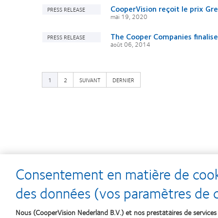
CooperVision reçoit le prix Gr
PRESS RELEASE
mai 19, 2020
The Cooper Companies finalise 
PRESS RELEASE
août 06, 2014
PAGE
PAGE
DERNIÈRE
1
2
SUIVANT
DERNIER
SUIVANTE
PAGE
Consentement en matière de cooki
Learn
Learn
des données (vos paramètres de co
more
more
about
about
Récompense
Contact
Nous (CooperVision Nederland B.V.) et nos prestataires de services 
Silmo
Lens