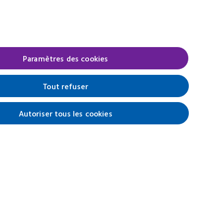
1
REBRAND
11)
100®
Global
Award
(2012)
Paramètres des cookies
Legal
Tout refuser
Politique de confidentialité
Cookies
Autoriser tous les cookies
Conditions d'utilisation
Gérer les préférences relatives au
consentement