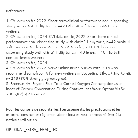
Références:
1. CVI data on file 2022. Short term clinical performance non-dispensing
study with clariti 1 day toric, n=42 Habitual soft toric contact lens
wearers.
2. CVI data on file, 2024. CVI data on file, 2022. Short term clinical
performance non-dispensing study with clariti
1 day toric, n=42 habitual
®
soft toric contact lens wearers. CVI data on file, 2019. 1-hour non-
dispensing study with clariti
1 day toric, n=40 lenses in 10 habitual
®
contact lenses wearers.
3. CVI data on file, 2024.
4. CVI data on file 2022. Verve Online Brand Survey with ECPs who
recommend somofilcon A for new wearers in US, Spain, Italy, UK and Korea.
n=249 (80% strongly agree/agree).
5. Brennan NA. Beyond Flux: Total Corneal Oxygen Consumption as an
Index of Corneal Oxygenation During Contact Lens Wear. Optom Vis Sci.
2005;82(6):467-472.
Pour les conseils de sécurité, les avertissements, les précautions et les
informations sur les réglementations locales, veuillez vous référer à la
notice d'utilisation.
OPTIONAL_EXTRA_LEGAL_TEXT