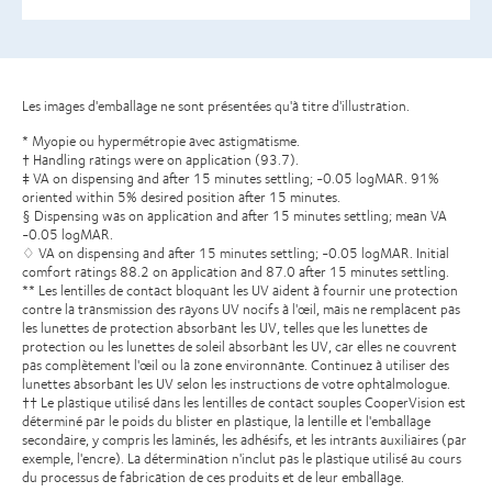
Les images d'emballage ne sont présentées qu'à titre d'illustration.
* Myopie ou hypermétropie avec astigmatisme.
† Handling ratings were on application (93.7).
‡ VA on dispensing and after 15 minutes settling; -0.05 logMAR. 91%
oriented within 5% desired position after 15 minutes.
§ Dispensing was on application and after 15 minutes settling; mean VA
-0.05 logMAR.
♢ VA on dispensing and after 15 minutes settling; -0.05 logMAR. Initial
comfort ratings 88.2 on application and 87.0 after 15 minutes settling.
** Les lentilles de contact bloquant les UV aident à fournir une protection
contre la transmission des rayons UV nocifs à l'œil, mais ne remplacent pas
les lunettes de protection absorbant les UV, telles que les lunettes de
protection ou les lunettes de soleil absorbant les UV, car elles ne couvrent
pas complètement l'œil ou la zone environnante. Continuez à utiliser des
lunettes absorbant les UV selon les instructions de votre ophtalmologue.
†† Le plastique utilisé dans les lentilles de contact souples CooperVision est
déterminé par le poids du blister en plastique, la lentille et l'emballage
secondaire, y compris les laminés, les adhésifs, et les intrants auxiliaires (par
exemple, l'encre). La détermination n'inclut pas le plastique utilisé au cours
du processus de fabrication de ces produits et de leur emballage.