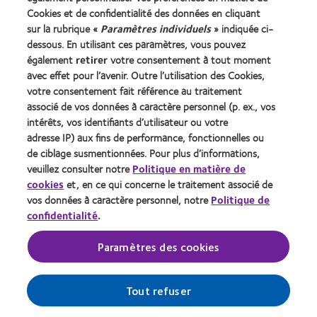
Nouveau porteur
Cookies et de confidentialité des données en cliquant
Porteur de longue date
sur la rubrique «
Paramètres individuels
» indiquée ci-
dessous. En utilisant ces paramètres, vous pouvez
également
retirer
votre consentement à tout moment
À propos de CooperVision
avec effet pour l’avenir. Outre l’utilisation des Cookies,
Carrières
votre consentement fait référence au traitement
associé de vos données à caractère personnel (p. ex., vos
Actualites
intérêts, vos identifiants d’utilisateur ou votre
Contact
adresse IP) aux fins de performance, fonctionnelles ou
de ciblage susmentionnées. Pour plus d’informations,
veuillez consulter notre
Politique en matière de
Legal
cookies
et, en ce qui concerne le traitement associé de
Politique de confidentialité
vos données à caractère personnel, notre
Politique de
confidentialité
.
Cookies
Conditions d'utilisation
Paramètres des cookies
Gérer les préférences relatives au consentement
Tout refuser