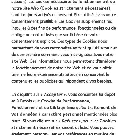
&
Best
session). Les cookies nécessaires au fonctionnement de
(2013)
2010
Factory
notre site Web (
Cookies strictement nécessaires
)
Best
Awards
sont toujours activés et peuvent être utilisés sans votre
Learn
Learn
Companies
(2011)
more
consentement préalable. Les Cookies supplémentaires
more
for
about
about
Leaders
installés à des fins de performance, fonctionnelles ou de
ODMA
2012
(2012)
ciblage ne sont utilisés que sur la base de votre
2011
REBRAND
consentement explicite. Ces types de Cookies nous
(2011)
100®
permettent de vous reconnaitre en tant qu’utilisateur et
Global
Award
de comprendre comment vous interagissez avec notre
(2012)
site Web. Ces informations nous permettent d’améliorer
le fonctionnement de notre site Web et de vous offrir
une meilleure expérience utilisateur en conservant le
Nos produits
contenu et les publicités qui répondent à vos besoins.
Trouver les lentilles adaptées
En cliquant sur «
Accepter
», vous consentez au dépôt
Technologie des lentilles de contact
et à l’accès aux Cookies de
Performance,
Fonctionnels
et de
Ciblage
ainsi qu’au
traitement de
Trouver un specialiste
vos données à caractère personnel
mentionnées plus
haut. Si vous cliquez sur «
Refuser
», seuls les
Cookies
strictement nécessaires
seront utilisés. Vous pouvez
Lentilles de contact et vision
également personnaliser vos préférences en matière de