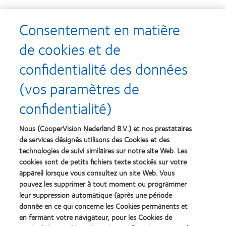
SA12733 / APP136352
Consentement en matière
de cookies et de
confidentialité des données
Recompenses
(vos paramètres de
confidentialité)
Nous (CooperVision Nederland B.V.) et nos prestataires
Learn
Learn
more
more
de services désignés utilisons des Cookies et des
about
about
technologies de suivi similaires sur notre site Web. Les
Récompense
Contact
cookies sont de petits fichiers texte stockés sur votre
Silmo
Lens
appareil lorsque vous consultez un site Web. Vous
d’Or
Product
pouvez les supprimer à tout moment ou programmer
du
of
Learn
Learn
meilleur
the
leur suppression automatique (après une période
more
more
produit
Year
donnée en ce qui concerne les Cookies permanents et
about
about
pour
(2013)
en fermant votre navigateur, pour les Cookies de
2012
2011
MyDay™