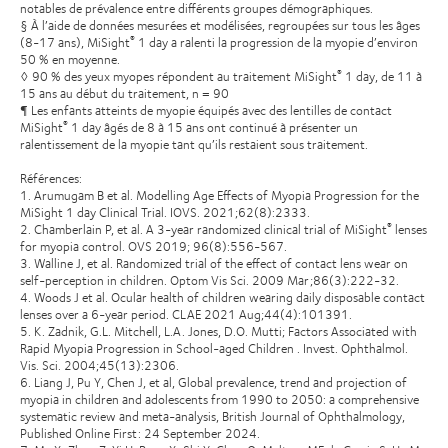
notables de prévalence entre différents groupes démographiques.
§ À l’aide de données mesurées et modélisées, regroupées sur tous les âges
(8-17 ans), MiSight
1 day a ralenti la progression de la myopie d’environ
®
50 % en moyenne.
◊ 90 % des yeux myopes répondent au traitement MiSight
1 day, de 11 à
®
15 ans au début du traitement, n = 90
¶ Les enfants atteints de myopie équipés avec des lentilles de contact
MiSight
1 day âgés de 8 à 15 ans ont continué à présenter un
®
ralentissement de la myopie tant qu’ils restaient sous traitement.
Références:
1. Arumugam B et al. Modelling Age Effects of Myopia Progression for the
MiSight 1 day Clinical Trial. IOVS. 2021;62(8):2333.
2. Chamberlain P, et al. A 3-year randomized clinical trial of MiSight
lenses
®
for myopia control. OVS 2019; 96(8):556-567.
3. Walline J, et al. Randomized trial of the effect of contact lens wear on
self-perception in children. Optom Vis Sci. 2009 Mar;86(3):222-32.
4. Woods J et al. Ocular health of children wearing daily disposable contact
lenses over a 6-year period. CLAE 2021 Aug;44(4):101391.
5. K. Zadnik, G.L. Mitchell, L.A. Jones, D.O. Mutti; Factors Associated with
Rapid Myopia Progression in School-aged Children . Invest. Ophthalmol.
Vis. Sci. 2004;45(13):2306.
6. Liang J, Pu Y, Chen J, et al, Global prevalence, trend and projection of
myopia in children and adolescents from 1990 to 2050: a comprehensive
systematic review and meta-analysis, British Journal of Ophthalmology,
Published Online First: 24 September 2024.