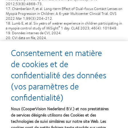
2012;53(8):4868-73.
17. Chamberlain P, et al. Long-term Effect of Dual-focus Contact Lenses on
Myopia Progression in Children: A 6-year Multicenter Clinical Trial. OVS
2022 Mar 1;99(3):204-212.
18. Lumb E, et al. Six years of wearer experience in children participating in
a myopia control study of MiSight
1 day. CLAE 2023; 46(4): 101849.
®
19. Données internes de CVI, 2024.
20. CVI data on file, 2024.
SA14190 / APP146410
Consentement en matière
de cookies et de
confidentialité des données
Recompenses
(vos paramètres de
confidentialité)
Nous (CooperVision Nederland B.V.) et nos prestataires
Learn
Learn
more
more
de services désignés utilisons des Cookies et des
about
about
technologies de suivi similaires sur notre site Web. Les
Récompense
Contact
cookies sont de petits fichiers texte stockés sur votre