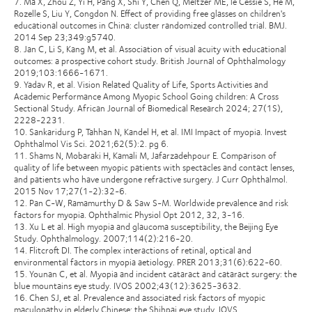
7. Ma X, Zhou Z, Yi H, Pang X, Shi Y, Chen Q, Meltzer ME, le Cessie S, He M,
Rozelle S, Liu Y, Congdon N. Effect of providing free glasses on children's
educational outcomes in China: cluster randomized controlled trial. BMJ.
2014 Sep 23;349:g5740.
8. Jan C, Li S, Kang M, et al. Association of visual acuity with educational
outcomes: a prospective cohort study. British Journal of Ophthalmology
2019;103:1666-1671.
9. Yadav R, et al. Vision Related Quality of Life, Sports Activities and
Academic Performance Among Myopic School Going children: A Cross
Sectional Study. African Journal of Biomedical Research 2024; 27(1S),
2228-2231.
10. Sankaridurg P, Tahhan N, Kandel H, et al. IMI Impact of myopia. Invest
Ophthalmol Vis Sci. 2021;62(5):2. pg 6.
11. Shams N, Mobaraki H, Kamali M, Jafarzadehpour E. Comparison of
quality of life between myopic patients with spectacles and contact lenses,
and patients who have undergone refractive surgery. J Curr Ophthalmol.
2015 Nov 17;27(1-2):32-6.
12. Pan C-W, Ramamurthy D & Saw S-M. Worldwide prevalence and risk
factors for myopia. Ophthalmic Physiol Opt 2012, 32, 3-16.
13. Xu L et al. High myopia and glaucoma susceptibility, the Beijing Eye
Study. Ophthalmology. 2007;114(2):216-20.
14. Flitcroft DI. The complex interactions of retinal, optical and
environmental factors in myopia aetiology. PRER 2013;31(6):622-60.
15. Younan C, et al. Myopia and incident cataract and cataract surgery: the
blue mountains eye study. IVOS 2002;43(12):3625-3632.
16. Chen SJ, et al. Prevalence and associated risk factors of myopic
maculopathy in elderly Chinese: the Shihpai eye study. IOVS