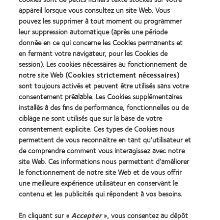
Silmo
Lens
appareil lorsque vous consultez un site Web. Vous
d’Or
Product
pouvez les supprimer à tout moment ou programmer
du
of
Learn
Learn
meilleur
the
leur suppression automatique (après une période
more
more
produit
Year
donnée en ce qui concerne les Cookies permanents et
about
about
pour
(2013)
en fermant votre navigateur, pour les Cookies de
2012
2011
MyDay™
&
Best
session). Les cookies nécessaires au fonctionnement de
(2013)
2010
Factory
notre site Web (
Cookies strictement nécessaires
)
Best
Awards
sont toujours activés et peuvent être utilisés sans votre
Learn
Learn
Companies
(2011)
more
consentement préalable. Les Cookies supplémentaires
more
for
about
about
Leaders
installés à des fins de performance, fonctionnelles ou de
ODMA
2012
(2012)
ciblage ne sont utilisés que sur la base de votre
2011
REBRAND
consentement explicite. Ces types de Cookies nous
(2011)
100®
permettent de vous reconnaitre en tant qu’utilisateur et
Global
Award
de comprendre comment vous interagissez avec notre
(2012)
site Web. Ces informations nous permettent d’améliorer
le fonctionnement de notre site Web et de vous offrir
une meilleure expérience utilisateur en conservant le
Nos produits
contenu et les publicités qui répondent à vos besoins.
Trouver les lentilles adaptées
En cliquant sur «
Accepter
», vous consentez au dépôt
Technologie des lentilles de contact