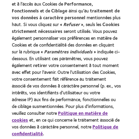
et à l’accès aux Cookies de
Performance,
Fonctionnels
et de
Ciblage
ainsi qu’au
traitement de
Trouver un specialiste
vos données à caractère personnel
mentionnées plus
haut. Si vous cliquez sur «
Refuser
», seuls les
Cookies
strictement nécessaires
seront utilisés. Vous pouvez
Lentilles de contact et vision
également personnaliser vos préférences en matière de
Nouveau porteur
Cookies et de confidentialité des données en cliquant
Porteur de longue date
sur la rubrique «
Paramètres individuels
» indiquée ci-
dessous. En utilisant ces paramètres, vous pouvez
également
retirer
votre consentement à tout moment
À propos de CooperVision
avec effet pour l’avenir. Outre l’utilisation des Cookies,
Carrières
votre consentement fait référence au traitement
associé de vos données à caractère personnel (p. ex., vos
Actualites
intérêts, vos identifiants d’utilisateur ou votre
Contact
adresse IP) aux fins de performance, fonctionnelles ou
de ciblage susmentionnées. Pour plus d’informations,
veuillez consulter notre
Politique en matière de
Legal
cookies
et, en ce qui concerne le traitement associé de
Politique de confidentialité
vos données à caractère personnel, notre
Politique de
confidentialité
.
Cookies