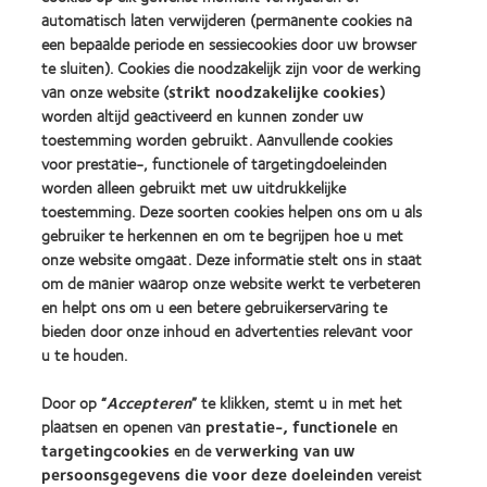
2010
Factory
automatisch laten verwijderen (permanente cookies na
Best
Awards
een bepaalde periode en sessiecookies door uw browser
Learn
Learn
Companies
(2011)
more
te sluiten). Cookies die noodzakelijk zijn voor de werking
more
for
about
about
Leaders
van onze website (
strikt noodzakelijke cookies
)
ODMA
2012
(2012)
worden altijd geactiveerd en kunnen zonder uw
2011
REBRAND
toestemming worden gebruikt. Aanvullende cookies
(2011)
100®
voor prestatie-, functionele of targetingdoeleinden
Global
Award
worden alleen gebruikt met uw uitdrukkelijke
(2012)
toestemming. Deze soorten cookies helpen ons om u als
gebruiker te herkennen en om te begrijpen hoe u met
onze website omgaat. Deze informatie stelt ons in staat
Onze producten
om de manier waarop onze website werkt te verbeteren
Zoek uw contactlens
en helpt ons om u een betere gebruikerservaring te
bieden door onze inhoud en advertenties relevant voor
Contactlenstechnologie
u te houden.
Vind uw opticien
Door op “
Accepteren
” te klikken, stemt u in met het
plaatsen en openen van
prestatie-, functionele
en
targetingcookies
en de
verwerking van uw
Contactlenzen en gezichtsvermogen
persoonsgegevens die voor deze doeleinden
vereist
Nieuwe drager