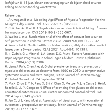
leeftijd van 8-15 jaar, bleven een vertraging van de bijziendheid ervaren
zolang ze de behandeling voortzetten.
Referenties:
1. Arumugam B et al. Modelling Age Effects of Myopia Progression for the
MiSight 1 day Clinical Trial. IOVS. 2021;62(8):2333.
2. Chamberlain P, et al. A 3-year randomized clinical trial of MiSight
lenses
®
for myopia control. OVS 2019; 96(8):556-567.
3. Walline J, et al. Randomized trial of the effect of contact lens wear on
self-perception in children. Optom Vis Sci. 2009 Mar;86(3):222-32.
4. Woods J et al. Ocular health of children wearing daily disposable contact
lenses over a 6-year period. CLAE 2021 Aug;44(4):101391.
5. K. Zadnik, G.L. Mitchell, L.A. Jones, D.O. Mutti; Factors Associated with
Rapid Myopia Progression in School-aged Children . Invest. Ophthalmol.
Vis. Sci. 2004;45(13):2306.
6. Liang J, Pu Y, Chen J, et al, Global prevalence, trend and projection of
myopia in children and adolescents from 1990 to 2050: a comprehensive
systematic review and meta-analysis, British Journal of Ophthalmology,
Published Online First: 24 September 2024.
7. Ma X, Zhou Z, Yi H, Pang X, Shi Y, Chen Q, Meltzer ME, le Cessie S, He M,
Rozelle S, Liu Y, Congdon N. Effect of providing free glasses on children's
educational outcomes in China: cluster randomized controlled trial. BMJ.
2014 Sep 23;349:g5740.
8. Jan C, Li S, Kang M, et al. Association of visual acuity with educational
outcomes: a prospective cohort study. British Journal of Ophthalmology
2019;103:1666-1671.