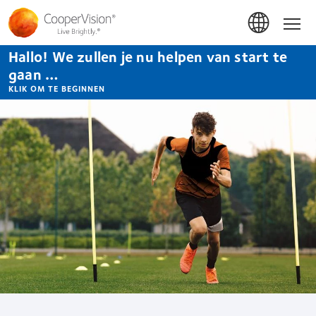
Overslaan
en
Hom
naar
de
Hallo! We zullen je nu helpen van start te
inhoud
gaan
gaan …
KLIK OM TE BEGINNEN