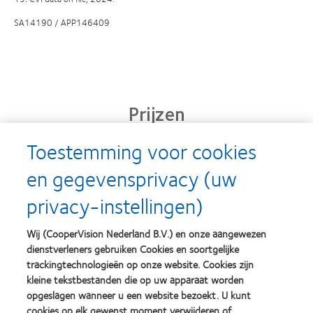
SA14190 / APP146409
Prijzen
Toestemming voor cookies
en gegevensprivacy (uw
Learn
Learn
more
more
privacy-instellingen)
about
about
Silmo
Contact
d’Or
Lens
Wij (CooperVision Nederland B.V.) en onze aangewezen
best
Product
dienstverleners gebruiken Cookies en soortgelijke
product
of
Learn
Learn
award
the
trackingtechnologieën op onze website. Cookies zijn
more
more
met
Year
kleine tekstbestanden die op uw apparaat worden
about
about
MyDay™
(2013)
opgeslagen wanneer u een website bezoekt. U kunt
2012
2011
(2013)
&
Best
cookies op elk gewenst moment verwijderen of