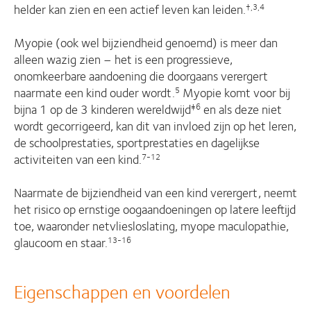
helder kan zien en een actief leven kan leiden.
†,3,4
Myopie (ook wel bijziendheid genoemd) is meer dan
alleen wazig zien – het is een progressieve,
onomkeerbare aandoening die doorgaans verergert
naarmate een kind ouder wordt.
Myopie komt voor bij
5
bijna 1 op de 3 kinderen wereldwijd
en als deze niet
‡6
wordt gecorrigeerd, kan dit van invloed zijn op het leren,
de schoolprestaties, sportprestaties en dagelijkse
activiteiten van een kind.
7-12
Naarmate de bijziendheid van een kind verergert, neemt
het risico op ernstige oogaandoeningen op latere leeftijd
toe, waaronder netvliesloslating, myope maculopathie,
glaucoom en staar.
13-16
Eigenschappen en voordelen