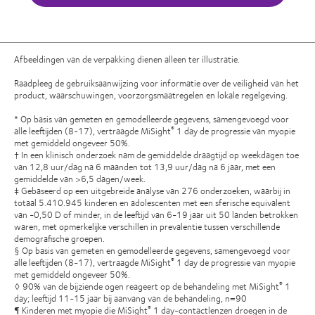
Afbeeldingen van de verpakking dienen alleen ter illustratie.
Raadpleeg de gebruiksaanwijzing voor informatie over de veiligheid van het
product, waarschuwingen, voorzorgsmaatregelen en lokale regelgeving.
* Op basis van gemeten en gemodelleerde gegevens, samengevoegd voor
alle leeftijden (8-17), vertraagde MiSight
1 day de progressie van myopie
®
met gemiddeld ongeveer 50%.
† In een klinisch onderzoek nam de gemiddelde draagtijd op weekdagen toe
van 12,8 uur/dag na 6 maanden tot 13,9 uur/dag na 6 jaar, met een
gemiddelde van >6,5 dagen/week.
‡ Gebaseerd op een uitgebreide analyse van 276 onderzoeken, waarbij in
totaal 5.410.945 kinderen en adolescenten met een sferische equivalent
van -0,50 D of minder, in de leeftijd van 6-19 jaar uit 50 landen betrokken
waren, met opmerkelijke verschillen in prevalentie tussen verschillende
demografische groepen.
§ Op basis van gemeten en gemodelleerde gegevens, samengevoegd voor
alle leeftijden (8-17), vertraagde MiSight
1 day de progressie van myopie
®
met gemiddeld ongeveer 50%.
◊ 90% van de bijziende ogen reageert op de behandeling met MiSight
1
®
day; leeftijd 11-15 jaar bij aanvang van de behandeling, n=90
¶ Kinderen met myopie die MiSight
1 day-contactlenzen droegen in de
®