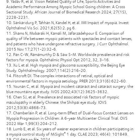
9. Yadav R, et al. Vision Related Quality of Life, Sports Activities and
Academic Performance Among Myopic School Going children: A Cross
Sectional Study. African Journal of Biomedical Research 2024; 27(1S),
2228-2231.
10. Sankaridurg P, Tahhan N, Kandel H, et al. IMI Impact of myopia. Invest
Ophthalmol Vis Sci. 2021;62(5):2. pg 6.
11. Shams N, Mobaraki H, Kamali M, Jafarzadehpour E. Comparison of
quality of life between myopic patients with spectacles and contact lenses,
and patients who have undergone refractive surgery. J Curr Ophthalmol.
2015 Nov 17;27(1-2):32-6.
12. Pan C-W, Ramamurthy D & Saw S-M. Worldwide prevalence and risk
factors for myopia. Ophthalmic Physiol Opt 2012, 32, 3-16.
13. Xu L et al. High myopia and glaucoma susceptibility, the Beijing Eye
Study. Ophthalmology. 2007;114(2):216-20.
14. Flitcroft DI. The complex interactions of retinal, optical and
environmental factors in myopia aetiology. PRER 2013;31(6):622-60.
15. Younan C, et al. Myopia and incident cataract and cataract surgery: the
blue mountains eye study. IVOS 2002;43(12):3625-3632.
16. Chen SJ, et al. Prevalence and associated risk factors of myopic
maculopathy in elderly Chinese: the Shihpai eye study. IOVS
2012;53(8):4868-73.
17. Chamberlain P, et al. Long-term Effect of Dual-focus Contact Lenses on
Myopia Progression in Children: A 6-year Multicenter Clinical Trial. OVS
2022 Mar 1;99(3):204-212.
18. Lumb E, et al. Six years of wearer experience in children participating in
a myopia control study of MiSight
1 day. CLAE 2023; 46(4): 101849.
®
19. CVI data on file, 2024.