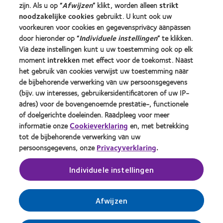
zijn. Als u op “
Afwijzen
” klikt, worden alleen
strikt
Ervaren drager
noodzakelijke cookies
gebruikt. U kunt ook uw
voorkeuren voor cookies en gegevensprivacy aanpassen
door hieronder op “
Individuele instellingen
” te klikken.
Over CooperVision
Via deze instellingen kunt u uw toestemming ook op elk
Vacatures bij CooperVision
moment
intrekken
met effect voor de toekomst. Naast
het gebruik van cookies verwijst uw toestemming naar
Nieuwscentrum
de bijbehorende verwerking van uw persoonsgegevens
Contact
(bijv. uw interesses, gebruikersidentificatoren of uw IP-
adres) voor de bovengenoemde prestatie-, functionele
of doelgerichte doeleinden. Raadpleeg voor meer
Legal
informatie onze
Cookieverklaring
en, met betrekking
Privacybeleid
tot de bijbehorende verwerking van uw
persoonsgegevens, onze
Privacyverklaring
.
Cookie beleid
Servicevoorwaarden
Individuele instellingen
Toestemmingsvoorkeuren beheren
Afwijzen