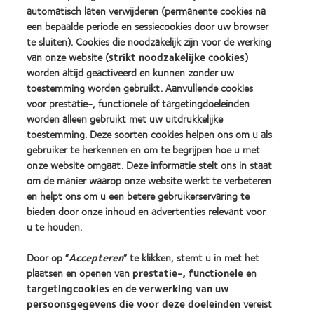
2010
Factory
automatisch laten verwijderen (permanente cookies na
Best
Awards
een bepaalde periode en sessiecookies door uw browser
Learn
Learn
Companies
(2011)
more
te sluiten). Cookies die noodzakelijk zijn voor de werking
more
for
about
about
Leaders
van onze website (
strikt noodzakelijke cookies
)
ODMA
2012
(2012)
worden altijd geactiveerd en kunnen zonder uw
2011
REBRAND
toestemming worden gebruikt. Aanvullende cookies
(2011)
100®
voor prestatie-, functionele of targetingdoeleinden
Global
Award
worden alleen gebruikt met uw uitdrukkelijke
(2012)
toestemming. Deze soorten cookies helpen ons om u als
gebruiker te herkennen en om te begrijpen hoe u met
onze website omgaat. Deze informatie stelt ons in staat
Onze producten
om de manier waarop onze website werkt te verbeteren
Zoek uw contactlens
en helpt ons om u een betere gebruikerservaring te
bieden door onze inhoud en advertenties relevant voor
Contactlenstechnologie
u te houden.
Vind uw opticien
Door op “
Accepteren
” te klikken, stemt u in met het
plaatsen en openen van
prestatie-, functionele
en
targetingcookies
en de
verwerking van uw
Contactlenzen en gezichtsvermogen
persoonsgegevens die voor deze doeleinden
vereist
Nieuwe drager