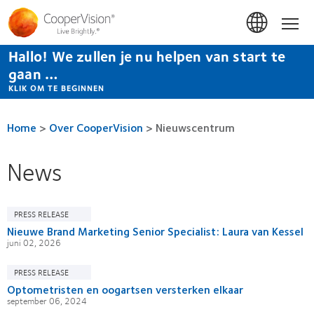
Overslaan
en
Hom
naar
de
Hallo! We zullen je nu helpen van start te
inhoud
gaan
gaan …
KLIK OM TE BEGINNEN
Home
>
Over CooperVision
>
Nieuwscentrum
News
PRESS RELEASE
Nieuwe Brand Marketing Senior Specialist: Laura van Kessel
juni 02, 2026
PRESS RELEASE
Optometristen en oogartsen versterken elkaar
september 06, 2024