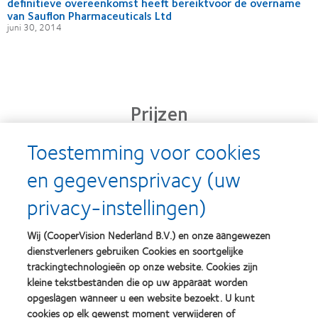
definitieve overeenkomst heeft bereiktvoor de overname
van Sauflon Pharmaceuticals Ltd
juni 30, 2014
Prijzen
Toestemming voor cookies
en gegevensprivacy (uw
Learn
Learn
more
more
privacy-instellingen)
about
about
Silmo
Contact
d’Or
Lens
Wij (CooperVision Nederland B.V.) en onze aangewezen
best
Product
dienstverleners gebruiken Cookies en soortgelijke
product
of
Learn
Learn
award
the
trackingtechnologieën op onze website. Cookies zijn
more
more
met
Year
kleine tekstbestanden die op uw apparaat worden
about
about
MyDay™
(2013)
opgeslagen wanneer u een website bezoekt. U kunt
2012
2011
(2013)
&
Best
cookies op elk gewenst moment verwijderen of