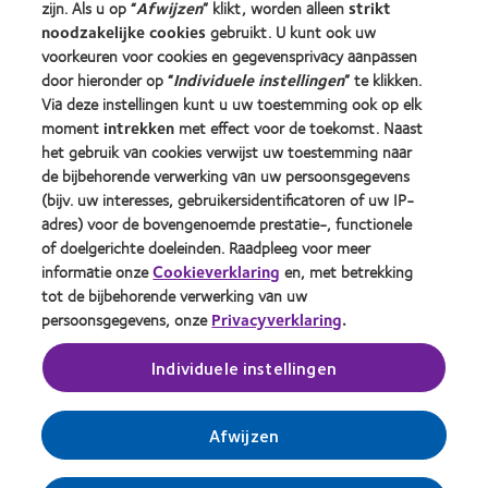
zijn. Als u op “
Afwijzen
” klikt, worden alleen
strikt
Ervaren drager
noodzakelijke cookies
gebruikt. U kunt ook uw
voorkeuren voor cookies en gegevensprivacy aanpassen
door hieronder op “
Individuele instellingen
” te klikken.
Over CooperVision
Via deze instellingen kunt u uw toestemming ook op elk
Vacatures bij CooperVision
moment
intrekken
met effect voor de toekomst. Naast
het gebruik van cookies verwijst uw toestemming naar
Nieuwscentrum
de bijbehorende verwerking van uw persoonsgegevens
Contact
(bijv. uw interesses, gebruikersidentificatoren of uw IP-
adres) voor de bovengenoemde prestatie-, functionele
of doelgerichte doeleinden. Raadpleeg voor meer
Legal
informatie onze
Cookieverklaring
en, met betrekking
Privacybeleid
tot de bijbehorende verwerking van uw
persoonsgegevens, onze
Privacyverklaring
.
Cookie beleid
Servicevoorwaarden
Individuele instellingen
Toestemmingsvoorkeuren beheren
Afwijzen