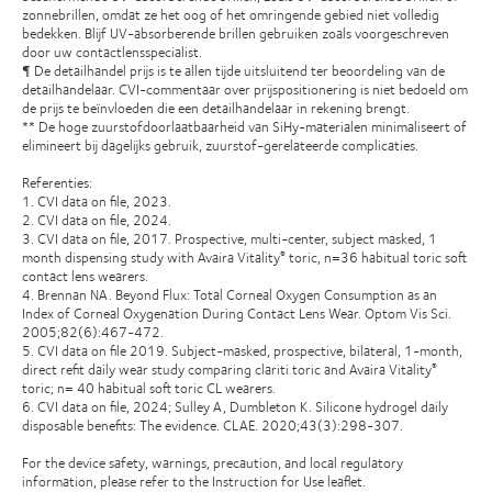
zonnebrillen, omdat ze het oog of het omringende gebied niet volledig
bedekken. Blijf UV-absorberende brillen gebruiken zoals voorgeschreven
door uw contactlensspecialist.
¶ De detailhandel prijs is te allen tijde uitsluitend ter beoordeling van de
detailhandelaar. CVI-commentaar over prijspositionering is niet bedoeld om
de prijs te beïnvloeden die een detailhandelaar in rekening brengt.
** De hoge zuurstofdoorlaatbaarheid van SiHy-materialen minimaliseert of
elimineert bij dagelijks gebruik, zuurstof-gerelateerde complicaties.
Referenties:
1. CVI data on file, 2023.
2. CVI data on file, 2024.
3. CVI data on file, 2017. Prospective, multi-center, subject masked, 1
month dispensing study with Avaira Vitality
toric, n=36 habitual toric soft
®
contact lens wearers.
4. Brennan NA. Beyond Flux: Total Corneal Oxygen Consumption as an
Index of Corneal Oxygenation During Contact Lens Wear. Optom Vis Sci.
2005;82(6):467-472.
5. CVI data on file 2019. Subject-masked, prospective, bilateral, 1-month,
direct refit daily wear study comparing clariti toric and Avaira Vitality
®
toric; n= 40 habitual soft toric CL wearers.
6. CVI data on file, 2024; Sulley A, Dumbleton K. Silicone hydrogel daily
disposable benefits: The evidence. CLAE. 2020;43(3):298-307.
For the device safety, warnings, precaution, and local regulatory
information, please refer to the Instruction for Use leaflet.