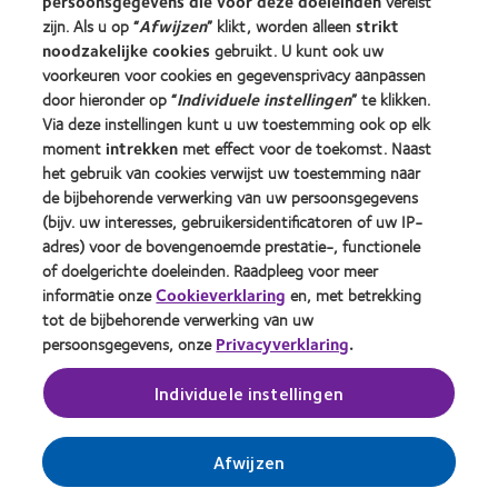
persoonsgegevens die voor deze doeleinden
vereist
Nieuwe drager
zijn. Als u op “
Afwijzen
” klikt, worden alleen
strikt
Ervaren drager
noodzakelijke cookies
gebruikt. U kunt ook uw
voorkeuren voor cookies en gegevensprivacy aanpassen
door hieronder op “
Individuele instellingen
” te klikken.
Over CooperVision
Via deze instellingen kunt u uw toestemming ook op elk
Vacatures bij CooperVision
moment
intrekken
met effect voor de toekomst. Naast
het gebruik van cookies verwijst uw toestemming naar
Nieuwscentrum
de bijbehorende verwerking van uw persoonsgegevens
Contact
(bijv. uw interesses, gebruikersidentificatoren of uw IP-
adres) voor de bovengenoemde prestatie-, functionele
of doelgerichte doeleinden. Raadpleeg voor meer
Legal
informatie onze
Cookieverklaring
en, met betrekking
Privacybeleid
tot de bijbehorende verwerking van uw
persoonsgegevens, onze
Privacyverklaring
.
Cookie beleid
Servicevoorwaarden
Individuele instellingen
Toestemmingsvoorkeuren beheren
Afwijzen