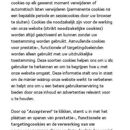
&
Best
cookies op elk gewenst moment verwijderen of
2010
Factory
automatisch laten verwijderen (permanente cookies na
Best
Awards
een bepaalde periode en sessiecookies door uw browser
Learn
Learn
Companies
(2011)
more
te sluiten). Cookies die noodzakelijk zijn voor de werking
more
for
about
about
Leaders
van onze website (
strikt noodzakelijke cookies
)
ODMA
2012
(2012)
worden altijd geactiveerd en kunnen zonder uw
2011
REBRAND
toestemming worden gebruikt. Aanvullende cookies
(2011)
100®
voor prestatie-, functionele of targetingdoeleinden
Global
Award
worden alleen gebruikt met uw uitdrukkelijke
(2012)
toestemming. Deze soorten cookies helpen ons om u als
gebruiker te herkennen en om te begrijpen hoe u met
onze website omgaat. Deze informatie stelt ons in staat
Onze producten
om de manier waarop onze website werkt te verbeteren
Zoek uw contactlens
en helpt ons om u een betere gebruikerservaring te
bieden door onze inhoud en advertenties relevant voor
Contactlenstechnologie
u te houden.
Vind uw opticien
Door op “
Accepteren
” te klikken, stemt u in met het
plaatsen en openen van
prestatie-, functionele
en
targetingcookies
en de
verwerking van uw
Contactlenzen en gezichtsvermogen