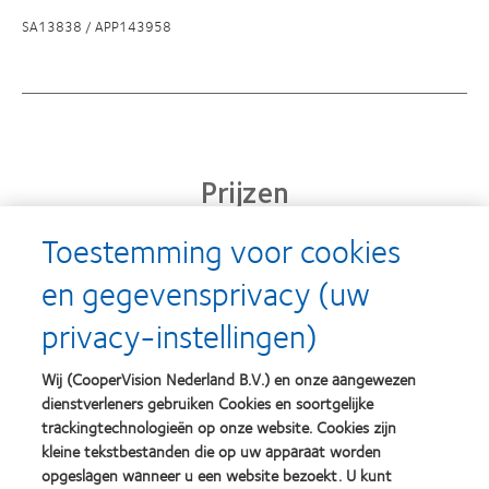
SA13838 / APP143958
Prijzen
Toestemming voor cookies
en gegevensprivacy (uw
Learn
Learn
more
more
privacy-instellingen)
about
about
Silmo
Contact
d’Or
Lens
Wij (CooperVision Nederland B.V.) en onze aangewezen
best
Product
dienstverleners gebruiken Cookies en soortgelijke
product
of
Learn
Learn
award
the
trackingtechnologieën op onze website. Cookies zijn
more
more
met
Year
kleine tekstbestanden die op uw apparaat worden
about
about
MyDay™
(2013)
opgeslagen wanneer u een website bezoekt. U kunt
2012
2011
(2013)