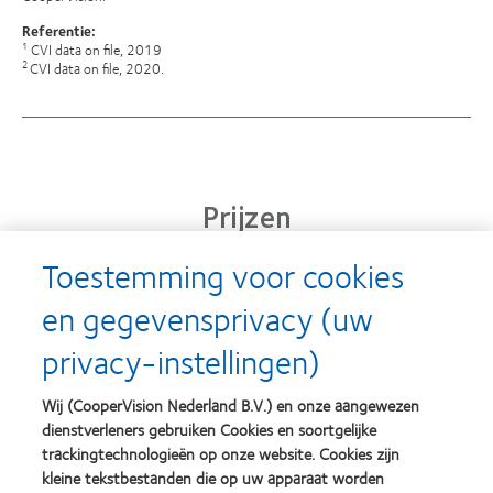
Referentie:
CVI data on file, 2019
1
CVI data on file, 2020.
2
Prijzen
Toestemming voor cookies
en gegevensprivacy (uw
Learn
Learn
more
more
privacy-instellingen)
about
about
Silmo
Contact
d’Or
Lens
Wij (CooperVision Nederland B.V.) en onze aangewezen
best
Product
dienstverleners gebruiken Cookies en soortgelijke
product
of
Learn
Learn
award
the
trackingtechnologieën op onze website. Cookies zijn
more
more
met
Year
kleine tekstbestanden die op uw apparaat worden
about
about
MyDay™
(2013)