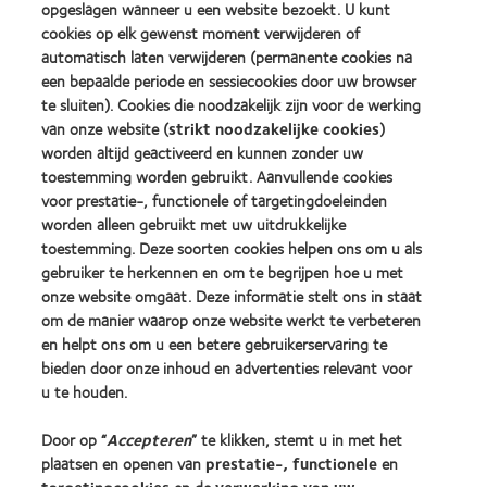
opgeslagen wanneer u een website bezoekt. U kunt
2012
2011
(2013)
&
Best
cookies op elk gewenst moment verwijderen of
2010
Factory
automatisch laten verwijderen (permanente cookies na
Best
Awards
een bepaalde periode en sessiecookies door uw browser
Learn
Learn
Companies
(2011)
more
te sluiten). Cookies die noodzakelijk zijn voor de werking
more
for
about
about
Leaders
van onze website (
strikt noodzakelijke cookies
)
ODMA
2012
(2012)
worden altijd geactiveerd en kunnen zonder uw
2011
REBRAND
toestemming worden gebruikt. Aanvullende cookies
(2011)
100®
voor prestatie-, functionele of targetingdoeleinden
Global
Award
worden alleen gebruikt met uw uitdrukkelijke
(2012)
toestemming. Deze soorten cookies helpen ons om u als
gebruiker te herkennen en om te begrijpen hoe u met
onze website omgaat. Deze informatie stelt ons in staat
Onze producten
om de manier waarop onze website werkt te verbeteren
Zoek uw contactlens
en helpt ons om u een betere gebruikerservaring te
bieden door onze inhoud en advertenties relevant voor
Contactlenstechnologie
u te houden.
Vind uw opticien
Door op “
Accepteren
” te klikken, stemt u in met het
plaatsen en openen van
prestatie-, functionele
en