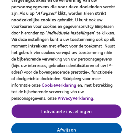
targetingcookies
en de
verwerking van uw
Contactlenzen en gezichtsvermogen
persoonsgegevens die voor deze doeleinden
vereist
Nieuwe drager
zijn. Als u op “
Afwijzen
” klikt, worden alleen
strikt
Ervaren drager
noodzakelijke cookies
gebruikt. U kunt ook uw
voorkeuren voor cookies en gegevensprivacy aanpassen
door hieronder op “
Individuele instellingen
” te klikken.
Over CooperVision
Via deze instellingen kunt u uw toestemming ook op elk
Vacatures bij CooperVision
moment
intrekken
met effect voor de toekomst. Naast
het gebruik van cookies verwijst uw toestemming naar
Nieuwscentrum
de bijbehorende verwerking van uw persoonsgegevens
Contact
(bijv. uw interesses, gebruikersidentificatoren of uw IP-
adres) voor de bovengenoemde prestatie-, functionele
of doelgerichte doeleinden. Raadpleeg voor meer
Legal
informatie onze
Cookieverklaring
en, met betrekking
Privacybeleid
tot de bijbehorende verwerking van uw
persoonsgegevens, onze
Privacyverklaring
.
Cookie beleid
Servicevoorwaarden
Individuele instellingen
Toestemmingsvoorkeuren beheren
Afwijzen