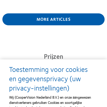
MORE ARTICLES
Prijzen
Toestemming voor cookies
en gegevensprivacy (uw
Learn
Learn
more
more
privacy-instellingen)
about
about
Silmo
Contact
d’Or
Lens
Wij (CooperVision Nederland B.V.) en onze aangewezen
best
Product
dienstverleners gebruiken Cookies en soortgelijke
product
of
Learn
Learn