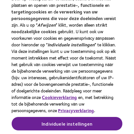
plaatsen en openen van
prestatie-, functionele
en
targetingcookies
en de
verwerking van uw
Contactlenzen en gezichtsvermogen
persoonsgegevens die voor deze doeleinden
vereist
Nieuwe drager
zijn. Als u op “
Afwijzen
” klikt, worden alleen
strikt
Ervaren drager
noodzakelijke cookies
gebruikt. U kunt ook uw
voorkeuren voor cookies en gegevensprivacy aanpassen
door hieronder op “
Individuele instellingen
” te klikken.
Over CooperVision
Via deze instellingen kunt u uw toestemming ook op elk
Vacatures bij CooperVision
moment
intrekken
met effect voor de toekomst. Naast
het gebruik van cookies verwijst uw toestemming naar
Nieuwscentrum
de bijbehorende verwerking van uw persoonsgegevens
Contact
(bijv. uw interesses, gebruikersidentificatoren of uw IP-
adres) voor de bovengenoemde prestatie-, functionele
of doelgerichte doeleinden. Raadpleeg voor meer
Legal
informatie onze
Cookieverklaring
en, met betrekking
Privacybeleid
tot de bijbehorende verwerking van uw
persoonsgegevens, onze
Privacyverklaring
.
Cookie beleid
Servicevoorwaarden
Individuele instellingen