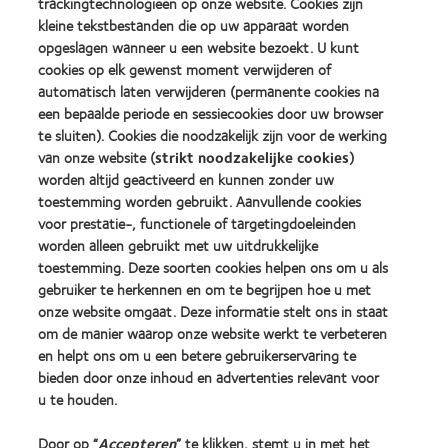
award
the
trackingtechnologieën op onze website. Cookies zijn
more
more
met
Year
kleine tekstbestanden die op uw apparaat worden
about
about
MyDay™
(2013)
opgeslagen wanneer u een website bezoekt. U kunt
2012
2011
(2013)
&
Best
cookies op elk gewenst moment verwijderen of
2010
Factory
automatisch laten verwijderen (permanente cookies na
Best
Awards
een bepaalde periode en sessiecookies door uw browser
Learn
Learn
Companies
(2011)
more
te sluiten). Cookies die noodzakelijk zijn voor de werking
more
for
about
about
Leaders
van onze website (
strikt noodzakelijke cookies
)
ODMA
2012
(2012)
worden altijd geactiveerd en kunnen zonder uw
2011
REBRAND
toestemming worden gebruikt. Aanvullende cookies
(2011)
100®
voor prestatie-, functionele of targetingdoeleinden
Global
Award
worden alleen gebruikt met uw uitdrukkelijke
(2012)
toestemming. Deze soorten cookies helpen ons om u als
gebruiker te herkennen en om te begrijpen hoe u met
onze website omgaat. Deze informatie stelt ons in staat
Onze producten
om de manier waarop onze website werkt te verbeteren
Zoek uw contactlens
en helpt ons om u een betere gebruikerservaring te
bieden door onze inhoud en advertenties relevant voor
Contactlenstechnologie
u te houden.
Vind uw opticien
Door op “
Accepteren
” te klikken, stemt u in met het