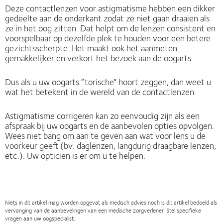
Deze contactlenzen voor astigmatisme hebben een dikker
gedeelte aan de onderkant zodat ze niet gaan draaien als
ze in het oog zitten. Dat helpt om de lenzen consistent en
voorspelbaar op dezelfde plek te houden voor een betere
gezichtsscherpte. Het maakt ook het aanmeten
gemakkelijker en verkort het bezoek aan de oogarts.
Dus als u uw oogarts “torische” hoort zeggen, dan weet u
wat het betekent in de wereld van de contactlenzen.
Astigmatisme corrigeren kan zo eenvoudig zijn als een
afspraak bij uw oogarts en de aanbevolen opties opvolgen.
Wees niet bang om aan te geven aan wat voor lens u de
voorkeur geeft (bv. daglenzen, langdurig draagbare lenzen,
etc.). Uw opticien is er om u te helpen.
Niets in dit artikel mag worden opgevat als medisch advies noch is dit artikel bedoeld als
vervanging van de aanbevelingen van een medische zorgverlener. Stel specifieke
vragen aan uw oogspecialist.