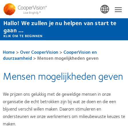
Overslaan
en
Hom
naar
de
Hallo! We zullen je nu helpen van start te
inhoud
gaan
gaan …
KLIK OM TE BEGINNEN
Home
>
Over CooperVision
>
CooperVision en
duurzaamheid
>
Mensen mogelijkheden geven
Mensen mogelijkheden geven
We prijzen ons gelukkig met de geweldige mensen in onze
organisatie die echt betrokken zijn bij wat ze doen en die een
blijvend verschil willen maken. Daarom stimuleren en
ondersteunen we onze werknemers om milieubewuste keuzes te
maken.