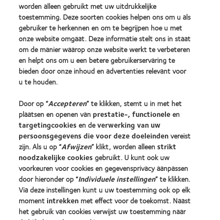
Award
worden alleen gebruikt met uw uitdrukkelijke
(2012)
toestemming. Deze soorten cookies helpen ons om u als
gebruiker te herkennen en om te begrijpen hoe u met
onze website omgaat. Deze informatie stelt ons in staat
Onze producten
om de manier waarop onze website werkt te verbeteren
Zoek uw contactlens
en helpt ons om u een betere gebruikerservaring te
bieden door onze inhoud en advertenties relevant voor
Contactlenstechnologie
u te houden.
Vind uw opticien
Door op “
Accepteren
” te klikken, stemt u in met het
plaatsen en openen van
prestatie-, functionele
en
targetingcookies
en de
verwerking van uw
Contactlenzen en gezichtsvermogen
persoonsgegevens die voor deze doeleinden
vereist
Nieuwe drager
zijn. Als u op “
Afwijzen
” klikt, worden alleen
strikt
Ervaren drager
noodzakelijke cookies
gebruikt. U kunt ook uw
voorkeuren voor cookies en gegevensprivacy aanpassen
door hieronder op “
Individuele instellingen
” te klikken.
Over CooperVision
Via deze instellingen kunt u uw toestemming ook op elk
Vacatures bij CooperVision
moment
intrekken
met effect voor de toekomst. Naast
het gebruik van cookies verwijst uw toestemming naar
Nieuwscentrum