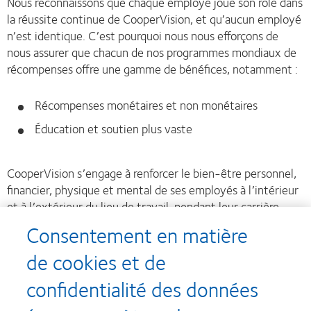
Nous reconnaissons que chaque employé joue son rôle dans
la réussite continue de CooperVision, et qu’aucun employé
n’est identique. C’est pourquoi nous nous efforçons de
nous assurer que chacun de nos programmes mondiaux de
récompenses offre une gamme de bénéfices, notamment :
Récompenses monétaires et non monétaires
Éducation et soutien plus vaste
CooperVision s’engage à renforcer le bien-être personnel,
financier, physique et mental de ses employés à l’intérieur
et à l’extérieur du lieu de travail, pendant leur carrière
professionnelle ainsi que jusqu’à leur retraite.
Consentement en matière
de cookies et de
confidentialité des données