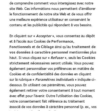
de comprendre comment vous interagissez avec notre
Award
(2012)
site Web. Ces informations nous permettent d’améliorer
le fonctionnement de notre site Web et de vous offrir
une meilleure expérience utilisateur en conservant le
Nos produits
contenu et les publicités qui répondent à vos besoins.
Trouver les lentilles adaptées
En cliquant sur «
Accepter
», vous consentez au dépôt
Technologie des lentilles de contact
et à l’accès aux Cookies de
Performance,
Fonctionnels
et de
Ciblage
ainsi qu’au
traitement de
Trouver un specialiste
vos données à caractère personnel
mentionnées plus
haut. Si vous cliquez sur «
Refuser
», seuls les
Cookies
strictement nécessaires
seront utilisés. Vous pouvez
Lentilles de contact et vision
également personnaliser vos préférences en matière de
Nouveau porteur
Cookies et de confidentialité des données en cliquant
Porteur de longue date
sur la rubrique «
Paramètres individuels
» indiquée ci-
dessous. En utilisant ces paramètres, vous pouvez
également
retirer
votre consentement à tout moment
À propos de CooperVision
avec effet pour l’avenir. Outre l’utilisation des Cookies,
Carrières
votre consentement fait référence au traitement
associé de vos données à caractère personnel (p. ex., vos
Actualites