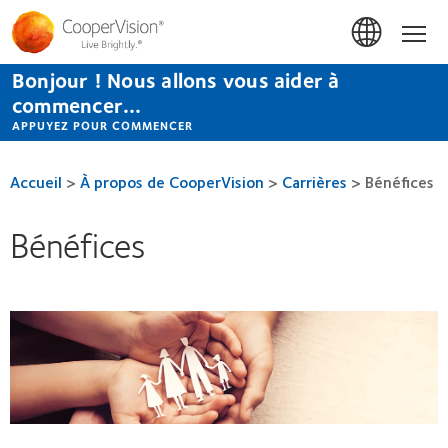
Aller
au
Accue
contenu
principal
Bonjour ! Nous allons vous aider à
commencer...
APPUYEZ POUR COMMENCER
Accueil
>
À propos de CooperVision
>
Carrières
>
Bénéfices
Bénéfices