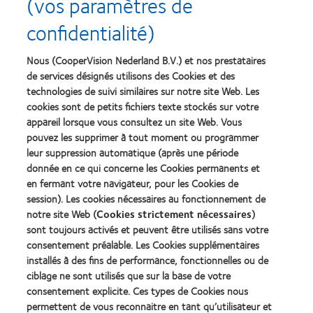
Recompenses
(vos paramètres de
confidentialité)
Nous (CooperVision Nederland B.V.) et nos prestataires
Learn
Learn
more
more
de services désignés utilisons des Cookies et des
about
about
technologies de suivi similaires sur notre site Web. Les
Récompense
Contact
cookies sont de petits fichiers texte stockés sur votre
Silmo
Lens
appareil lorsque vous consultez un site Web. Vous
d’Or
Product
pouvez les supprimer à tout moment ou programmer
du
of
Learn
Learn
meilleur
the
leur suppression automatique (après une période
more
more
produit
Year
donnée en ce qui concerne les Cookies permanents et
about
about
pour
(2013)
en fermant votre navigateur, pour les Cookies de
2012
2011
MyDay™
&
Best
session). Les cookies nécessaires au fonctionnement de
(2013)
2010
Factory
notre site Web (
Cookies strictement nécessaires
)
Best
Awards
sont toujours activés et peuvent être utilisés sans votre
Learn
Learn
Companies
(2011)
more
consentement préalable. Les Cookies supplémentaires
more
for
about
about
Leaders
installés à des fins de performance, fonctionnelles ou de
ODMA
2012
(2012)
ciblage ne sont utilisés que sur la base de votre
2011
REBRAND
consentement explicite. Ces types de Cookies nous
(2011)
100®
permettent de vous reconnaitre en tant qu’utilisateur et
Global