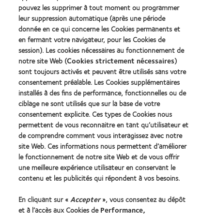
pouvez les supprimer à tout moment ou programmer
du
of
Learn
Learn
meilleur
the
leur suppression automatique (après une période
more
more
produit
Year
donnée en ce qui concerne les Cookies permanents et
about
about
pour
(2013)
en fermant votre navigateur, pour les Cookies de
2012
2011
MyDay™
&
Best
session). Les cookies nécessaires au fonctionnement de
(2013)
2010
Factory
notre site Web (
Cookies strictement nécessaires
)
Best
Awards
sont toujours activés et peuvent être utilisés sans votre
Learn
Learn
Companies
(2011)
more
consentement préalable. Les Cookies supplémentaires
more
for
about
about
Leaders
installés à des fins de performance, fonctionnelles ou de
ODMA
2012
(2012)
ciblage ne sont utilisés que sur la base de votre
2011
REBRAND
consentement explicite. Ces types de Cookies nous
(2011)
100®
permettent de vous reconnaitre en tant qu’utilisateur et
Global
Award
de comprendre comment vous interagissez avec notre
(2012)
site Web. Ces informations nous permettent d’améliorer
le fonctionnement de notre site Web et de vous offrir
une meilleure expérience utilisateur en conservant le
Nos produits
contenu et les publicités qui répondent à vos besoins.
Trouver les lentilles adaptées
En cliquant sur «
Accepter
», vous consentez au dépôt
Technologie des lentilles de contact
et à l’accès aux Cookies de
Performance,