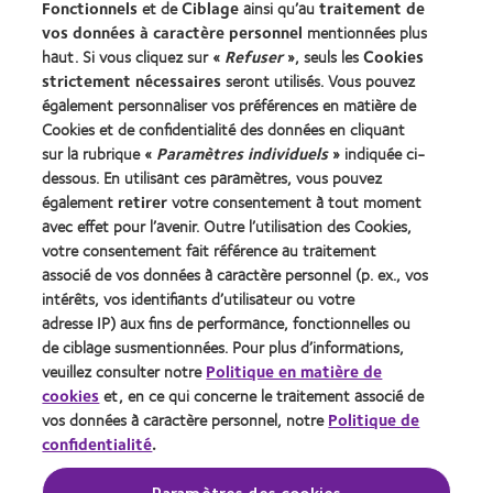
Fonctionnels
et de
Ciblage
ainsi qu’au
traitement de
Trouver un specialiste
vos données à caractère personnel
mentionnées plus
haut. Si vous cliquez sur «
Refuser
», seuls les
Cookies
strictement nécessaires
seront utilisés. Vous pouvez
Lentilles de contact et vision
également personnaliser vos préférences en matière de
Nouveau porteur
Cookies et de confidentialité des données en cliquant
Porteur de longue date
sur la rubrique «
Paramètres individuels
» indiquée ci-
dessous. En utilisant ces paramètres, vous pouvez
également
retirer
votre consentement à tout moment
À propos de CooperVision
avec effet pour l’avenir. Outre l’utilisation des Cookies,
Carrières
votre consentement fait référence au traitement
associé de vos données à caractère personnel (p. ex., vos
Actualites
intérêts, vos identifiants d’utilisateur ou votre
Contact
adresse IP) aux fins de performance, fonctionnelles ou
de ciblage susmentionnées. Pour plus d’informations,
veuillez consulter notre
Politique en matière de
Legal
cookies
et, en ce qui concerne le traitement associé de
Politique de confidentialité
vos données à caractère personnel, notre
Politique de
confidentialité
.
Cookies
Conditions d'utilisation
Paramètres des cookies