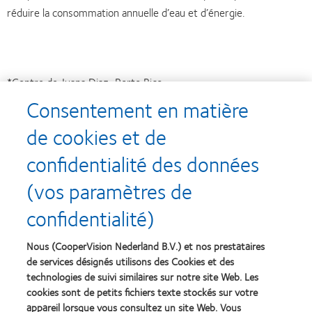
réduire la consommation annuelle d’eau et d’énergie.
*Centre de Juana Diaz, Porto Rico
Consentement en matière
de cookies et de
confidentialité des données
Recompenses
(vos paramètres de
confidentialité)
Nous (CooperVision Nederland B.V.) et nos prestataires
Learn
Learn
more
more
de services désignés utilisons des Cookies et des
about
about
technologies de suivi similaires sur notre site Web. Les
Récompense
Contact
cookies sont de petits fichiers texte stockés sur votre
Silmo
Lens
appareil lorsque vous consultez un site Web. Vous
d’Or
Product