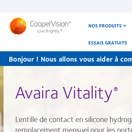
Aller
au
contenu
principal
NOS PRODUITS
ESSAIS GRATUITS
Bonjour ! Nous allons vous aider à co
Avaira Vitality
®
Lentille de contact en silicone hydrog
remplacement mensuel pour les port