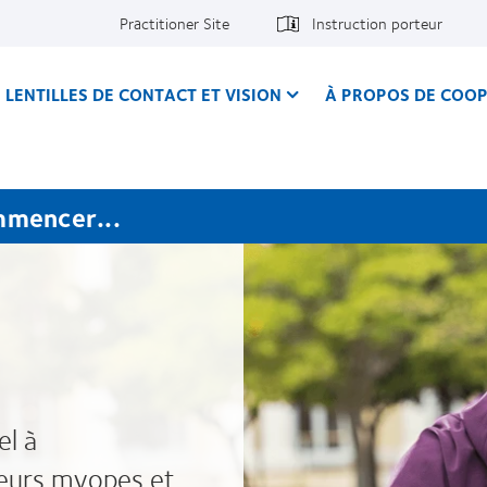
Practitioner Site
Instruction porteur
LENTILLES DE CONTACT ET VISION
À PROPOS DE COOP
mmencer...
el à
eurs myopes et