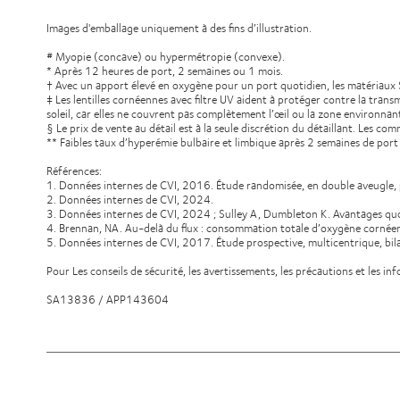
Images d'emballage uniquement à des fins d’illustration.
# Myopie (concave) ou hypermétropie (convexe).
* Après 12 heures de port, 2 semaines ou 1 mois.
† Avec un apport élevé en oxygène pour un port quotidien, les matériaux S
‡ Les lentilles cornéennes avec filtre UV aident à protéger contre la trans
soleil, car elles ne couvrent pas complètement l’œil ou la zone environnant
§ Le prix de vente au détail est à la seule discrétion du détaillant. Les co
** Faibles taux d’hyperémie bulbaire et limbique après 2 semaines de port
Références:
1. Données internes de CVI, 2016. Étude randomisée, en double aveugle, p
2. Données internes de CVI, 2024.
3. Données internes de CVI, 2024 ; Sulley A, Dumbleton K. Avantages quo
4. Brennan, NA. Au-delà du flux : consommation totale d’oxygène cornéen
5. Données internes de CVI, 2017. Étude prospective, multicentrique, bila
Pour Les conseils de sécurité, les avertissements, les précautions et les inf
SA13836 / APP143604