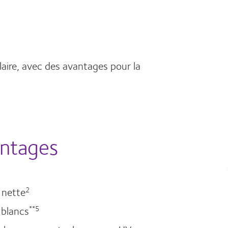
laire, avec des avantages pour la
antages
 nette
2
 blancs
**5