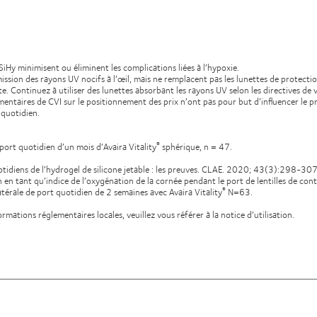
iHy minimisent ou éliminent les complications liées à l’hypoxie.
mission des rayons UV nocifs à l’œil, mais ne remplacent pas les lunettes de protectio
e. Continuez à utiliser des lunettes absorbant les rayons UV selon les directives de 
mmentaires de CVI sur le positionnement des prix n’ont pas pour but d’influencer le pri
 quotidien.
ort quotidien d’un mois d’Avaira Vitality
sphérique, n = 47.
®
tidiens de l’hydrogel de silicone jetable : les preuves. CLAE. 2020; 43(3):298-307
 en tant qu’indice de l’oxygénation de la cornée pendant le port de lentilles de c
térale de port quotidien de 2 semaines avec Avaira Vitality
N=63.
®
ormations réglementaires locales, veuillez vous référer à la notice d’utilisation.