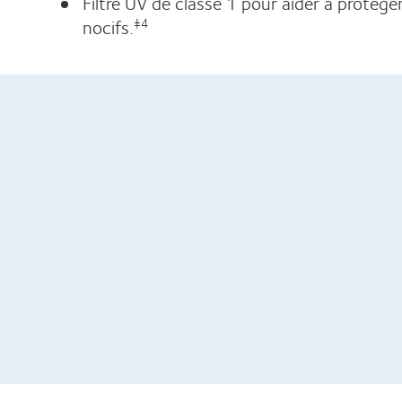
Filtre UV de classe 1 pour aider à protége
nocifs.
‡4