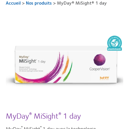
Accueil
>
Nos produits
>
MyDay® MiSight® 1 day
MyDay
MiSight
1 day
®
®
MyDay
MiSight
1 day avec la technologie
®
®