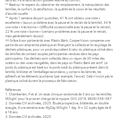
** Basé sur le respect du calendrier de remplacement, la manipulation des
lentilles, le confort, la satisfaction, la qualité de la vision et les résultats
d’acuité visuelle.
** Après 1 semaine de port quotidien, 41 % ont obtenu une note «
excellente » (aucun problème avec la pause et le retrait de la lentille), 34 %
une note « très bonne » (difficulté occasionnelle avec la pause et le retrait),
22 % une note « bonne » (certains problèmes avec la pause et le retrait,
mais généralement réussis).
†† Grâce à son partenariat avec Plastic Bank, CooperVision compense une
partie de son empreinte plastique en finançant la collecte et le recyclage de
déchets plastiques, pour un poids équivalent à celui du plastique utilisé dans
les lentilles de contact souples participantes vendues dans les pays
participants. Ces déchets sont collectés dans un rayon de 30 miles des
océans ou des voies navigables, dans les pays où Plastic Bank est actif. Le
poids du plastique est basé sur le poids total du plastique présent dans la
lentille, le blister et l’emballage secondaire, y compris les laminés, les
adhésifs et les éléments auxiliaires (par exemple, l’encre). Cela n’inclut pas le
plastique utilisé durant le processus de fabrication.
Références
1. Chamberlain, P et al. Un essai clinique randomisé de 3 ans sur les lentilles
MiSight
pour la prise en charge de la myopie. OVS 2019; 96(8):556-567.
®
2. Données CVI archivées, 2025. Étude prospective, bilatérale, en double
aveugle, d’une semaine avec MyDay MiSight 1 day. N = 32 sujets âgés de 8
à 18 ans.
3. Données CVI archivées, 2025