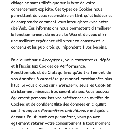
2012
(2012)
ciblage ne sont utilisés que sur la base de votre
2011
REBRAND
consentement explicite. Ces types de Cookies nous
(2011)
100®
permettent de vous reconnaitre en tant qu’utilisateur et
Global
Award
de comprendre comment vous interagissez avec notre
(2012)
site Web. Ces informations nous permettent d’améliorer
le fonctionnement de notre site Web et de vous offrir
une meilleure expérience utilisateur en conservant le
Nos produits
contenu et les publicités qui répondent à vos besoins.
Trouver les lentilles adaptées
En cliquant sur «
Accepter
», vous consentez au dépôt
Technologie des lentilles de contact
et à l’accès aux Cookies de
Performance,
Fonctionnels
et de
Ciblage
ainsi qu’au
traitement de
Trouver un specialiste
vos données à caractère personnel
mentionnées plus
haut. Si vous cliquez sur «
Refuser
», seuls les
Cookies
strictement nécessaires
seront utilisés. Vous pouvez
Lentilles de contact et vision
également personnaliser vos préférences en matière de
Nouveau porteur
Cookies et de confidentialité des données en cliquant
Porteur de longue date
sur la rubrique «
Paramètres individuels
» indiquée ci-
dessous. En utilisant ces paramètres, vous pouvez
également
retirer
votre consentement à tout moment
À propos de CooperVision