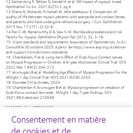
12.Sankaridurg P, Tahhan N, Kandel H, et al. IMI Impact of myopia. Invest
Ophthalmol Vis Sci. 2021;62(5):2. pg 6.
13.Shams N, Mobaraki H, Kamali M, Jafarzadehpour E. Comparison of
quality of life between myopic patients with spectacles and contact lenses,
and patients who have undergone refractive surgery. J Curr Ophthalmol.
2015 Nov 17;27(1-2):32-6.
14.Pan C-W, Ramamurthy D & Saw S-M. Worldwide prevalence and risk
factors for myopia. Ophthalmic Physiol Opt 2012, 32, 3-16.
15. Vision standards and requirements. Association of Optometrists. (n.d.).
Consulté le 30 octobre 2025, à partir de https://www.aop.org.uk/advice-
and-support/clinical/vision-standards
16. Chamberlain, P et al. Long-term Effect of Dual-focus Contact Lenses
on Myopia Progression in Children: A 6-year Multicenter Clinical Trial. OVS
2022 Mar 1;99(3):204-212
17. Arumugam B et al. Modelling Age Effects of Myopia Progression for the
MiSight 1 day Clinical Trial. IOVS 2021;62(8):2333.
18. Données CVI archivées, 2024
19. Chamberlain P, Arumugam B et al. Myopia progression on cessation of
Dual-Focus contact lens wear: MiSight 1 day 7 year findings. OVS
2021;98:E-abstract 210049
SA15976_1b / APP162428
Consentement en matière
de cookies et de