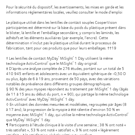
Pour la sécurité du dispositif, les avertissements, les mises en garde et les
informations réglementaires locales, veuillez consulter le mode d’emploi
Le plastique utilisé dans les lentilles de contact souples CooperVision
participantes est déterminé sur la base du poids du plastique présent dans
le blister, la lentille et l’emballage secondaire, y compris les laminés, les
adhésifs et les éléments auxiliaires (par exemple, l’encre). Cette
détermination n’inclut pas le plastique utilisé durant le processus de
fabrication, tant pour ces produits que pour leurs emballages. ††19
† Les lentilles de contact MyDay
MiSight
1 Day utilisent la même
®
®
technologie ActivControl
que le MiSight
1 day original.
®
®
‡ D’après une analyse complète de 276 études, portant sur un total de 5
410 945 enfants et adolescents avec un équivalent sphérique de -0,50 D
ou plus, âgés de 6 à 19 ans, provenant de 50 pays, avec des variations
notables de prévalence dans différents groupes démographiques.
§ 90 % des yeux myopes répondent au traitement par MiSight
1 day (âgés
®
de 11 à 15 ans au début du port, n = 90), qui partage la même technologie
ActivControl
avec MyDay
MiSight
1 day.
®
®
®
◊ En utilisant des données mesurées et modélisées, regroupées par âges (8
à 17 ans), la progression de la myopie a été ralentie d’environ 50 % en
moyenne avec MiSight
1 day, qui utilise la même technologie ActivControl
®
®
que MyDay
MiSight
1 day.
®
®
¶ Participants à l’étude clinique à la visite d’une semaine ; 38 % ont noté «
très satisfait », 53 % ont noté « satisfait », 9 % ont noté « légèrement
satisfait » à la satisfaction globale relative au confort.