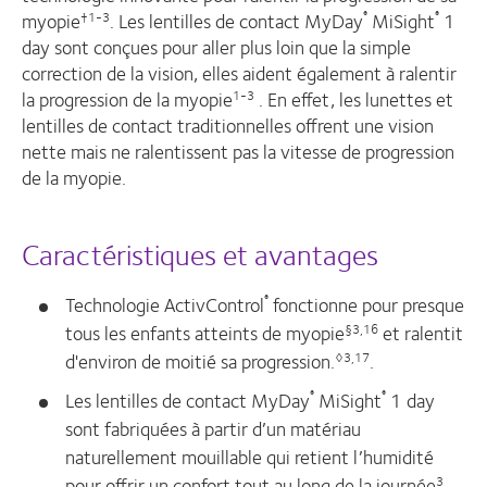
myopie
. Les lentilles de contact MyDay
MiSight
1
†1-3
®
®
day sont conçues pour aller plus loin que la simple
correction de la vision, elles aident également à ralentir
la progression de la myopie
. En effet, les lunettes et
1-3
lentilles de contact traditionnelles offrent une vision
nette mais ne ralentissent pas la vitesse de progression
de la myopie.
Caractéristiques et avantages
Technologie ActivControl
fonctionne pour presque
®
tous les enfants atteints de myopie
et ralentit
§3,16
d'environ de moitié sa progression.
.
◊3,17
Les lentilles de contact MyDay
MiSight
1 day
®
®
sont fabriquées à partir d’un matériau
naturellement mouillable qui retient l’humidité
pour offrir un confort tout au long de la journée
.
3