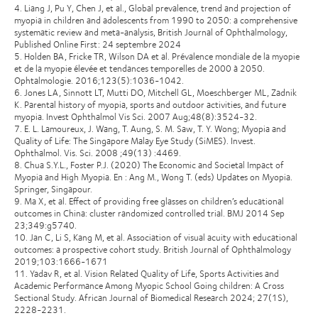
4. Liang J, Pu Y, Chen J, et al., Global prevalence, trend and projection of
myopia in children and adolescents from 1990 to 2050: a comprehensive
systematic review and meta-analysis, British Journal of Ophthalmology,
Published Online First: 24 septembre 2024
5. Holden BA, Fricke TR, Wilson DA et al. Prévalence mondiale de la myopie
et de la myopie élevée et tendances temporelles de 2000 à 2050.
Ophtalmologie. 2016;123(5):1036-1042.
6. Jones LA, Sinnott LT, Mutti DO, Mitchell GL, Moeschberger ML, Zadnik
K. Parental history of myopia, sports and outdoor activities, and future
myopia. Invest Ophthalmol Vis Sci. 2007 Aug;48(8):3524-32.
7. E. L. Lamoureux, J. Wang, T. Aung, S. M. Saw, T. Y. Wong; Myopia and
Quality of Life: The Singapore Malay Eye Study (SiMES). Invest.
Ophthalmol. Vis. Sci. 2008 ;49(13) :4469.
8. Chua S.Y.L., Foster P.J. (2020) The Economic and Societal Impact of
Myopia and High Myopia. En : Ang M., Wong T. (eds) Updates on Myopia.
Springer, Singapour.
9. Ma X, et al. Effect of providing free glasses on children’s educational
outcomes in China: cluster randomized controlled trial. BMJ 2014 Sep
23;349:g5740.
10. Jan C, Li S, Kang M, et al. Association of visual acuity with educational
outcomes: a prospective cohort study. British Journal of Ophthalmology
2019;103:1666-1671
11. Yadav R, et al. Vision Related Quality of Life, Sports Activities and
Academic Performance Among Myopic School Going children: A Cross
Sectional Study. African Journal of Biomedical Research 2024; 27(1S),
2228-2231.