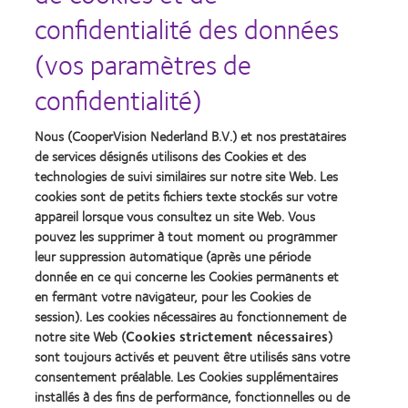
confidentialité des données
Recompenses
(vos paramètres de
confidentialité)
Nous (CooperVision Nederland B.V.) et nos prestataires
Learn
Learn
more
more
de services désignés utilisons des Cookies et des
about
about
technologies de suivi similaires sur notre site Web. Les
Récompense
Contact
cookies sont de petits fichiers texte stockés sur votre
Silmo
Lens
appareil lorsque vous consultez un site Web. Vous
d’Or
Product
pouvez les supprimer à tout moment ou programmer
du
of
Learn
Learn
meilleur
the
leur suppression automatique (après une période
more
more
produit
Year
donnée en ce qui concerne les Cookies permanents et
about
about
pour
(2013)
en fermant votre navigateur, pour les Cookies de
2012
2011
MyDay™
&
Best
session). Les cookies nécessaires au fonctionnement de
(2013)
2010
Factory
notre site Web (
Cookies strictement nécessaires
)
Best
Awards
sont toujours activés et peuvent être utilisés sans votre
Learn
Learn
Companies
(2011)
more
consentement préalable. Les Cookies supplémentaires
more
for
about
about
Leaders
installés à des fins de performance, fonctionnelles ou de
ODMA