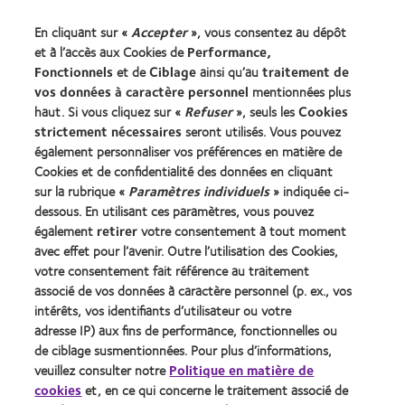
Trouver les lentilles adaptées
En cliquant sur «
Accepter
», vous consentez au dépôt
Technologie des lentilles de contact
et à l’accès aux Cookies de
Performance,
Fonctionnels
et de
Ciblage
ainsi qu’au
traitement de
Trouver un specialiste
vos données à caractère personnel
mentionnées plus
haut. Si vous cliquez sur «
Refuser
», seuls les
Cookies
strictement nécessaires
seront utilisés. Vous pouvez
Lentilles de contact et vision
également personnaliser vos préférences en matière de
Nouveau porteur
Cookies et de confidentialité des données en cliquant
Porteur de longue date
sur la rubrique «
Paramètres individuels
» indiquée ci-
dessous. En utilisant ces paramètres, vous pouvez
également
retirer
votre consentement à tout moment
À propos de CooperVision
avec effet pour l’avenir. Outre l’utilisation des Cookies,
Carrières
votre consentement fait référence au traitement
associé de vos données à caractère personnel (p. ex., vos
Actualites
intérêts, vos identifiants d’utilisateur ou votre
Contact
adresse IP) aux fins de performance, fonctionnelles ou
de ciblage susmentionnées. Pour plus d’informations,
veuillez consulter notre
Politique en matière de
Legal
cookies
et, en ce qui concerne le traitement associé de
Politique de confidentialité