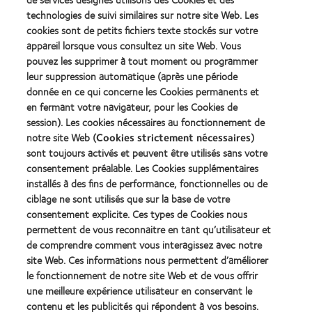
about
about
technologies de suivi similaires sur notre site Web. Les
Récompense
Contact
cookies sont de petits fichiers texte stockés sur votre
Silmo
Lens
appareil lorsque vous consultez un site Web. Vous
d’Or
Product
pouvez les supprimer à tout moment ou programmer
du
of
Learn
Learn
meilleur
the
leur suppression automatique (après une période
more
more
produit
Year
donnée en ce qui concerne les Cookies permanents et
about
about
pour
(2013)
en fermant votre navigateur, pour les Cookies de
2012
2011
MyDay™
&
Best
session). Les cookies nécessaires au fonctionnement de
(2013)
2010
Factory
notre site Web (
Cookies strictement nécessaires
)
Best
Awards
sont toujours activés et peuvent être utilisés sans votre
Learn
Learn
Companies
(2011)
more
consentement préalable. Les Cookies supplémentaires
more
for
about
about
Leaders
installés à des fins de performance, fonctionnelles ou de
ODMA
2012
(2012)
ciblage ne sont utilisés que sur la base de votre
2011
REBRAND
consentement explicite. Ces types de Cookies nous
(2011)
100®
permettent de vous reconnaitre en tant qu’utilisateur et
Global
Award
de comprendre comment vous interagissez avec notre
(2012)
site Web. Ces informations nous permettent d’améliorer
le fonctionnement de notre site Web et de vous offrir
une meilleure expérience utilisateur en conservant le
Nos produits
contenu et les publicités qui répondent à vos besoins.