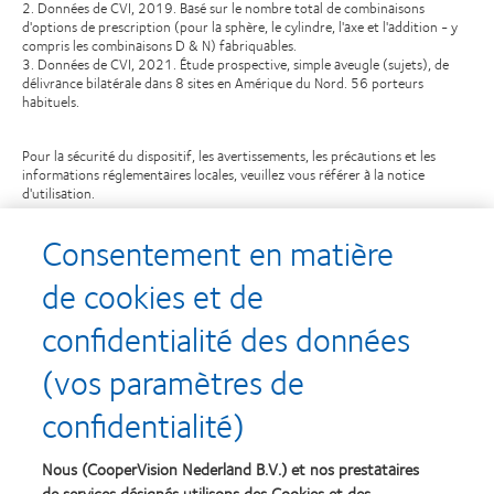
2. Données de CVI, 2019. Basé sur le nombre total de combinaisons
d'options de prescription (pour la sphère, le cylindre, l'axe et l'addition - y
compris les combinaisons D & N) fabriquables.
3. Données de CVI, 2021. Étude prospective, simple aveugle (sujets), de
délivrance bilatérale dans 8 sites en Amérique du Nord. 56 porteurs
habituels.
Pour la sécurité du dispositif, les avertissements, les précautions et les
informations réglementaires locales, veuillez vous référer à la notice
d'utilisation.
SA13072 / APP138129
Consentement en matière
de cookies et de
confidentialité des données
Recompenses
(vos paramètres de
confidentialité)
Nous (CooperVision Nederland B.V.) et nos prestataires
Learn
Learn
more
more
de services désignés utilisons des Cookies et des