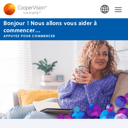
Aller
au
Accue
contenu
principal
Bonjour ! Nous allons vous aider à
commencer...
APPUYEZ POUR COMMENCER