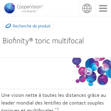
Aller
au
contenu
principal
Recherche de produit
Biofinity® toric multifocal
Une vision nette à toutes les distances grâce au
leader mondial des lentilles de contact souples
*1
toriques et multifocales.