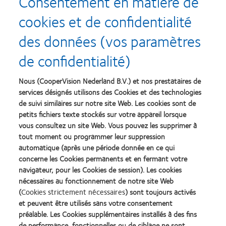
Consentement en matière de
+0,25 à +6,00DS (pas de 0,25D
cookies et de confidentialité
+6,50 à +10,00DS (pas de 0,5
des données (vos paramètres
Puissance cylindrique
-0,75 à -5,75DC (pas de 0,50D
de confidentialité)
Axe
5˚ à 180˚ (par pas de 5˚)
Nous (CooperVision Nederland B.V.) et nos prestataires de
Addition (ADD)
+1.00, +1.50, +2.00, +2.50 DS
services désignés utilisons des Cookies et des technologies
de suivi similaires sur notre site Web. Les cookies sont de
petits fichiers texte stockés sur votre appareil lorsque
Les images de l'emballage ne servent qu'à des fins d'illustration.
vous consultez un site Web. Vous pouvez les supprimer à
* Combinaison de l'étude de marché 2023 basée sur des données mondiales de volume et
tout moment ou programmer leur suppression
des estimations internes. Ne comprend pas les produits de soins oculaires spécialisés de
automatique (après une période donnée en ce qui
CooperVision.
concerne les Cookies permanents et en fermant votre
† Avec myopie ou hypermétropie et astigmatisme.
‡ Avec myopie, hypermétropie ou emmétropie et presbytie.
navigateur, pour les Cookies de session). Les cookies
nécessaires au fonctionnement de notre site Web
Références :
(
Cookies strictement nécessaires
) sont toujours activés
1. Données de CVI, 2024.
et peuvent être utilisés sans votre consentement
2. Données de CVI, 2019. Basé sur le nombre total de combinaisons d'options de
préalable. Les Cookies supplémentaires installés à des fins
prescription (pour la sphère, le cylindre, l'axe et l'addition - y compris les combinaisons D &
N) fabriquables.
de performance, fonctionnelles ou de ciblage ne sont