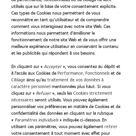
3. Données de CVI, 2020. Base de données sur la couverture des ordonnances de 42 à 70
utilisés que sur la base de votre consentement explicite.
ans ≥0,75DC.
Ces types de Cookies nous permettent de vous
®
4. Données de CVI. 2020. Évaluation observationnelle en pratique avec Biofinity
toric
reconnaitre en tant qu’utilisateur et de comprendre
multifocal en France, dans les pays nordiques, au Benelux, en Ibérie, dans la région DACH, au
Royaume-Uni et aux États-Unis ; n=398 porteurs.
comment vous interagissez avec notre site Web. Ces
5. A.M. Moezzi, et al. Overnight Corneal Swelling, CLAO ; 32(6) : 277-280.
informations nous permettent d’améliorer le
fonctionnement de notre site Web et de vous offrir une
Pour la sécurité du dispositif, les avertissements, les précautions et les informations
meilleure expérience utilisateur en conservant le contenu
réglementaires locales, veuillez vous référer à la notice d'utilisation.
et les publicités qui répondent à vos besoins.
SA13073 / APP138137
En cliquant sur «
Accepter
», vous consentez au dépôt et
à l’accès aux Cookies de
Performance, Fonctionnels
et de
Ciblage
ainsi qu’au
traitement de vos données à
Learn
Learn
Learn
Learn
Learn
Learn
caractère personnel
mentionnées plus haut. Si vous
more
more
more
more
more
more
cliquez sur «
Refuser
», seuls les
Cookies strictement
about
about
about
about
about
about
nécessaires
seront utilisés. Vous pouvez également
Récompense
Contact
2012
2011
ODMA
2012
personnaliser vos préférences en matière de Cookies et de
Silmo
Lens
&
Best
2011
REBRAND
confidentialité des données en cliquant sur la rubrique
Practitioner Home
Politique de confidentialité
d’Or
Product
2010
Factory
(2011)
100®
«
Paramètres individuels
» indiquée ci-dessous. En
du
of
Best
Awards
Global
Contact
Accéder à l'espace
utilisant ces paramètres, vous pouvez également
retirer
meilleur
the
Companies
(2011)
Award
consommateurs
Conditions d'utilisation
votre consentement à tout moment avec effet pour
produit
Year
for
(2012)
Gérer les préférences relatives