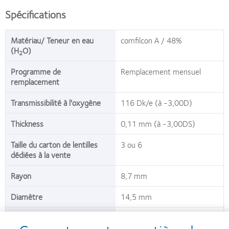
Spécifications
Matériau/ Teneur en eau
comfilcon A / 48%
(H
O)
2
Programme de
Remplacement mensuel
remplacement
Transmissibilité à l'oxygène
116 Dk/e (à -3,00D)
Thickness
0,11 mm (à -3,00DS)
Taille du carton de lentilles
3 ou 6
dédiées à la vente
Rayon
8,7 mm
Diamètre
14,5 mm
Puissance sphérique
-10,00 à -6,50DS (pas de 0,50
-6,00 à plano (pas de 0,25D)