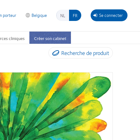
on porteur
Belgique
Se connecter
NL
FR
rces cliniques
Créer son cabinet
Recherche de produit