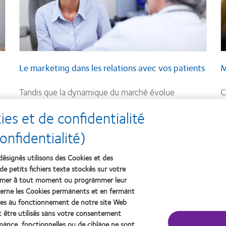
Le marketing dans les relations avec vos patients
M
Tandis que la dynamique du marché évolue
C
rapidement, les professionnels indépendants
n
s et de confidentialité
doivent réinventer leur activité et tenir deux rôles
p
nfidentialité)
ro
à la fois : celui de prestataire de soins oculaires et
o
celui d'entrepreneur.
l
désignés utilisons des Cookies et des
s
p
de petits fichiers texte stockés sur votre
primer à tout moment ou programmer leur
s
En savoir plus
erne les Cookies permanents et en fermant
t
aires au fonctionnement de notre site Web
t être utilisés sans votre consentement
rmance, fonctionnelles ou de ciblage ne sont