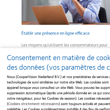
Établir une présence en ligne efficace
Les moyens qu'utilisent les consommateurs pour
trouver des solutions de soins de santé ont
Consentement en matière de cookie
énormément changé au cours des dix dernières
des données (vos paramètres de co
années. Internet est désormais la ressource numé
1
1 pour les questions liées à la santé
. Un tiers des
Nous (CooperVision Nederland B.V.) et nos prestataires de services 
consommateurs américains indique se tourner ver
technologies de suivi similaires sur notre site Web. Les cookies sont 
appareil lorsque vous consultez un site Web. Vous pouvez les sup
les médias sociaux et faire confiance aux
suppression automatique (après une période donnée en ce qui conc
informations publiées sur la santé, les symptômes
votre navigateur, pour les Cookies de session). Les cookies nécess
2
et les médecins.
(
Cookies strictement nécessaires
) sont toujours activés et peuven
préalable. Les Cookies supplémentaires installés à des fins de perfo