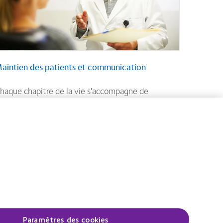
aintien des patients et communication
haque chapitre de la vie s'accompagne de
ouveaux problèmes de vue et de préoccupations
our les patients. Les professionnels du domaine
nt donc de nouvelles occasions de les aider. Plus
es professionnels parviendront à guider les
atients à travers ces différentes étapes, plus ils
eront précieux aux yeux des patients qui, à leur
our, leur seront fidèles.
Paramètres des cookies