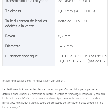
Transmissibilité à l'oxygène
28 Dk/e (à -3,00D)
Thickness
0,09 mm (@ -3,00DS)
Taille du carton de lentilles
Boite de 30 ou 90
dédiées à la vente
Rayon
8,7 mm
Diamètre
14,2 mm
Puissance sphérique
-10.00 à -6.50 DS (pas de 0.50
-6,00 à -0,25 DS (pas de 0,25)
Images d'emballage à des fins d’illustration uniquement.
Le plastique utilisé dans les lentilles de contact souples CooperVision participantes est
déterminé par le poids du plastique du blister, la lentille et l'emballage secondaire, y compris
les laminés, les adhésifs et les intrants auxiliaires (par exemple l'encre). La détermination
n'inclut pas le plastique utilisé au cours du processus de fabrication de ces produits et de
17
leur emballage.