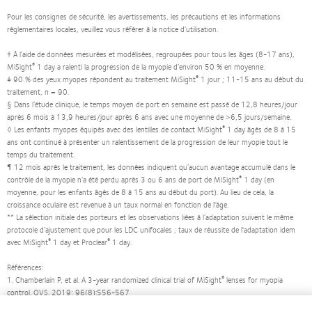
Pour les consignes de sécurité, les avertissements, les précautions et les informations
réglementaires locales, veuillez vous référer à la notice d’utilisation.
† À l’aide de données mesurées et modélisées, regroupées pour tous les âges (8-17 ans),
®
MiSight
1 day a ralenti la progression de la myopie d’environ 50 % en moyenne.
®
‡ 90 % des yeux myopes répondent au traitement MiSight
1 jour ; 11-15 ans au début du
traitement, n = 90.
§ Dans l’étude clinique, le temps moyen de port en semaine est passé de 12,8 heures/jour
après 6 mois à 13,9 heures/jour après 6 ans avec une moyenne de >6,5 jours/semaine.
®
◊ Les enfants myopes équipés avec des lentilles de contact MiSight
1 day âgés de 8 à 15
ans ont continué à présenter un ralentissement de la progression de leur myopie tout le
temps du traitement.
¶ 12 mois après le traitement, les données indiquent qu’aucun avantage accumulé dans le
®
contrôle de la myopie n’a été perdu après 3 ou 6 ans de port de MiSight
1 day (en
moyenne, pour les enfants âgés de 8 à 15 ans au début du port). Au lieu de cela, la
croissance oculaire est revenue à un taux normal en fonction de l'âge.
** La sélection initiale des porteurs et les observations liées à l’adaptation suivent le même
protocole d’ajustement que pour les LDC unifocales ; taux de réussite de l'adaptation idem
®
®
avec MiSight
1 day et Proclear
1 day.
Références:
®
1. Chamberlain P, et al. A 3-year randomized clinical trial of MiSight
lenses for myopia
control. OVS. 2019; 96(8):556-567
2. Chamberlain P, et al. Long-term Effect of Dual-focus Contact Lenses on Myopia