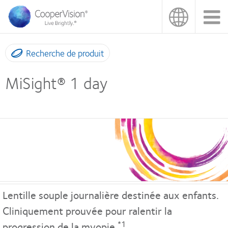
Aller
au
contenu
principal
Recherche de produit
MiSight® 1 day
Lentille souple journalière destinée aux enfants.
Cliniquement prouvée pour ralentir la
*1
progression de la myopie.