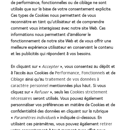
de performance, fonctionnelles ou de ciblage ne sont
myopia aetiology. PRER 2013;31(6):622-60.
utilisés que sur la base de votre consentement explicite.
15. Younan C, et al. Myopia and incident cataract and cataract surgery: the blue mountains
eye study. IVOS 2002;43(12):3625-3632.
Ces types de Cookies nous permettent de vous
16. Chen SJ, et al. Prevalence and associated risk factors of myopic maculopathy in elderly
reconnaitre en tant qu’utilisateur et de comprendre
Chinese: the Shihpai eye study. IOVS 2012;53(8):4868-73.
comment vous interagissez avec notre site Web. Ces
17. Données CVI, 2024.
informations nous permettent d’améliorer le
* Par rapport à une lentille unifocale journalière sur une période de 3 ans.
fonctionnement de notre site Web et de vous offrir une
meilleure expérience utilisateur en conservant le contenu
et les publicités qui répondent à vos besoins.
SA14191 / APP146418
En cliquant sur «
Accepter
», vous consentez au dépôt et
à l’accès aux Cookies de
Performance, Fonctionnels
et de
Ciblage
ainsi qu’au
traitement de vos données à
caractère personnel
mentionnées plus haut. Si vous
Learn
Learn
Learn
Learn
Learn
Learn
cliquez sur «
Refuser
», seuls les
Cookies strictement
more
more
more
more
more
more
about
about
about
about
about
about
nécessaires
seront utilisés. Vous pouvez également
Récompense
Contact
2012
2011
ODMA
2012
personnaliser vos préférences en matière de Cookies et de
Silmo
Lens
&
Best
2011
REBRAND
confidentialité des données en cliquant sur la rubrique
Practitioner Home
Politique de confidentialité
d’Or
Product
2010
Factory
(2011)
100®
«
Paramètres individuels
» indiquée ci-dessous. En
du
of
Best
Awards
Global
Contact
Accéder à l'espace
utilisant ces paramètres, vous pouvez également
retirer
meilleur
the
Companies
(2011)
Award
consommateurs
Conditions d'utilisation