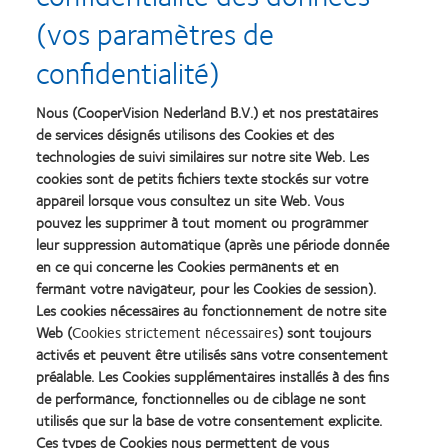
(vos paramètres de
confidentialité)
Nous (CooperVision Nederland B.V.) et nos prestataires
Gamme clariti 1 day
de services désignés utilisons des Cookies et des
technologies de suivi similaires sur notre site Web. Les
La seule et unique gamme de lentilles de contact journalières en
cookies sont de petits fichiers texte stockés sur votre
silicone hydrogel jetables au monde.
appareil lorsque vous consultez un site Web. Vous
pouvez les supprimer à tout moment ou programmer
leur suppression automatique (après une période donnée
Chaque personne qui passe votre porte est potentiellement
en ce qui concerne les Cookies permanents et en
intéressée par les lentilles de contact, qu'elle n'en ait encore
fermant votre navigateur, pour les Cookies de session).
Les cookies nécessaires au fonctionnement de notre site
jamais porté ou qu'elle en porte déjà et veuille essayer un produit
Web (
Cookies strictement nécessaires
) sont toujours
plus confortable et plus performant.
activés et peuvent être utilisés sans votre consentement
Pour vous aider à développer votre activité en lentilles de contact
préalable. Les Cookies supplémentaires installés à des fins
et à répondre aux besoins de tous vos porteurs quel que soit leur
de performance, fonctionnelles ou de ciblage ne sont
défaut visuel, nous vous proposons une gamme complète :
utilisés que sur la base de votre consentement explicite.
Ces types de Cookies nous permettent de vous