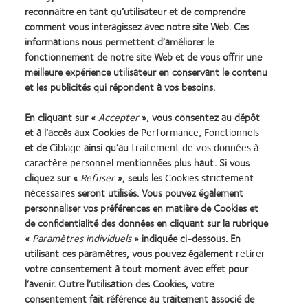
reconnaitre en tant qu’utilisateur et de comprendre
La toute dernière génération de produits en Silicone
comment vous interagissez avec notre site Web. Ces
Hydrogel
informations nous permettent d’améliorer le
Une large gamme de paramètres pour répondre aux besoins
fonctionnement de notre site Web et de vous offrir une
meilleure expérience utilisateur en conservant le contenu
du plus grand nombre de porteurs
et les publicités qui répondent à vos besoins.
Des lentilles toriques et multifocales pour corriger les
défauts visuels les plus complexes
En cliquant sur «
Accepter
», vous consentez au dépôt
et à l’accès aux Cookies de
Performance, Fonctionnels
Un large choix de modalités de port pour s’adapter au mode
et de
Ciblage
ainsi qu’au
traitement de vos données à
de vie de tous vos porteurs
caractère personnel
mentionnées plus haut. Si vous
cliquez sur «
Refuser
», seuls les
Cookies strictement
nécessaires
seront utilisés. Vous pouvez également
Notre offre de produits est renforcée par une gamme de
personnaliser vos préférences en matière de Cookies et
services répondant à vos besoins et à ceux de vos porteurs.
de confidentialité des données en cliquant sur la rubrique
«
Paramètres individuels
» indiquée ci-dessous. En
utilisant ces paramètres, vous pouvez également
retirer
Learn
Learn
Learn
Learn
Learn
Learn
votre consentement à tout moment avec effet pour
more
more
more
more
more
more
l’avenir. Outre l’utilisation des Cookies, votre
about
about
about
about
about
about
consentement fait référence au traitement associé de
Récompense
Contact
2012
2011
ODMA
2012