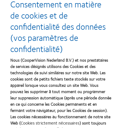
Consentement en matière
Proclear® multifocal toric
de cookies et de
REMPLACEMENT MENSUEL
ASTIGMATISME†
confidentialité des données
Proclear® toric
(vos paramètres de
REMPLACEMENT MENSUEL
ASTIGMATISME†
confidentialité)
Nous (CooperVision Nederland B.V.) et nos prestataires
PC Technology™ brevetée
de services désignés utilisons des Cookies et des
Premières lentilles de contact en PC hydrogel, les lentilles de la
technologies de suivi similaires sur notre site Web. Les
gamme CooperVision Proclear® utilisent depuis plus de dix ans
cookies sont de petits fichiers texte stockés sur votre
appareil lorsque vous consultez un site Web. Vous
une technologie biocompatible pour une santé et un confort
pouvez les supprimer à tout moment ou programmer
excellents.
leur suppression automatique (après une période donnée
La PC Technology PC Proclear se base sur la chimie moléculaire.
en ce qui concerne les Cookies permanents et en
Elle permet à vos patients de bénéficier d'un confort
fermant votre navigateur, pour les Cookies de session).
exceptionnel avec un matériau de lentilles biocompatible qui reste
Les cookies nécessaires au fonctionnement de notre site
Web (
Cookies strictement nécessaires
) sont toujours
hydraté et procure une sensation d'humidité et de confort toute