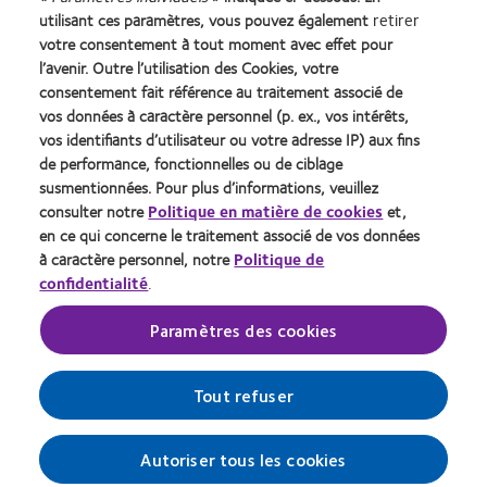
utilisant ces paramètres, vous pouvez également
retirer
Learn
Learn
Learn
Learn
Learn
Learn
votre consentement à tout moment avec effet pour
more
more
more
more
more
more
l’avenir. Outre l’utilisation des Cookies, votre
about
about
about
about
about
about
consentement fait référence au traitement associé de
Récompense
Contact
2012
2011
ODMA
2012
vos données à caractère personnel (p. ex., vos intérêts,
Silmo
Lens
&
Best
2011
REBRAND
Practitioner Home
Politique de confidentialité
vos identifiants d’utilisateur ou votre adresse IP) aux fins
d’Or
Product
2010
Factory
(2011)
100®
du
of
Best
Awards
Global
de performance, fonctionnelles ou de ciblage
Contact
Accéder à l'espace
meilleur
the
Companies
(2011)
Award
consommateurs
susmentionnées. Pour plus d’informations, veuillez
Conditions d'utilisation
produit
Year
for
(2012)
consulter notre
Politique en matière de cookies
et,
Gérer les préférences relatives
Cookies
pour
(2013)
Leaders
au consentement
en ce qui concerne le traitement associé de vos données
MyDay™
(2012)
à caractère personnel, notre
Politique de
(2013)
confidentialité
.
Se connecter
Paramètres des cookies
Belgique
Tout refuser
© 2026
CooperVision
|
Autoriser tous les cookies
Part of
CooperCompanies