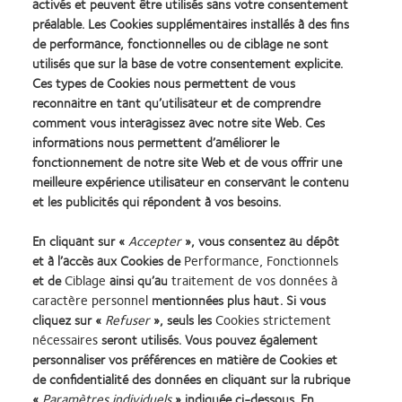
activés et peuvent être utilisés sans votre consentement
la journée.
préalable. Les Cookies supplémentaires installés à des fins
Les lentilles Proclear sont en fait les seules lentilles de contact à
de performance, fonctionnelles ou de ciblage ne sont
être agréées par la FDA américaine pour l'énoncé suivant :
utilisés que sur la base de votre consentement explicite.
« améliorer le confort en cas de sécheresse oculaire ou de léger
Ces types de Cookies nous permettent de vous
inconfort lors du port de lentilles ».
reconnaitre en tant qu’utilisateur et de comprendre
comment vous interagissez avec notre site Web. Ces
informations nous permettent d’améliorer le
Options de lentilles en hydrogel de haute qualité
fonctionnement de notre site Web et de vous offrir une
La gamme Proclear comprend des lentilles adaptées à une large
meilleure expérience utilisateur en conservant le contenu
palette de corrections. Avec leurs géométries multifocales,
et les publicités qui répondent à vos besoins.
toriques et sphériques, les lentilles Proclear peuvent corriger
En cliquant sur «
Accepter
», vous consentez au dépôt
presque tous les troubles courants de la vue.
et à l’accès aux Cookies de
Performance, Fonctionnels
Vos patients apprécieront le confort et l'hydratation durable ainsi
et de
Ciblage
ainsi qu’au
traitement de vos données à
que la fiabilité de correction offerte par les lentilles Proclear.
caractère personnel
mentionnées plus haut. Si vous
cliquez sur «
Refuser
», seuls les
Cookies strictement
nécessaires
seront utilisés. Vous pouvez également
personnaliser vos préférences en matière de Cookies et
de confidentialité des données en cliquant sur la rubrique
«
Paramètres individuels
» indiquée ci-dessous. En