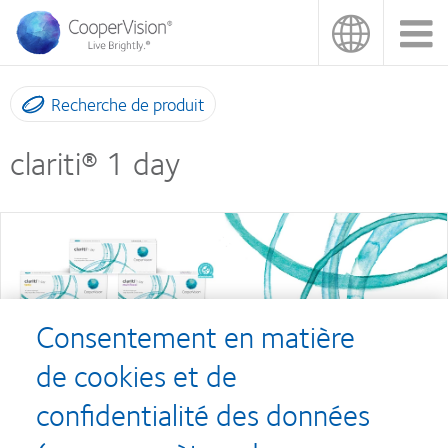
Aller
au
contenu
principal
Recherche de produit
clariti® 1 day
Consentement en matière
de cookies et de
Gamme de produits
confidentialité des données
clariti® 1 day