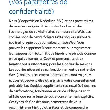
(vos paramètres de
REMPLACEMENT QUOTIDIEN
confidentialité)
clariti® 1 day toric
Nous (CooperVision Nederland B.V.) et nos prestataires
REMPLACEMENT QUOTIDIEN
de services désignés utilisons des Cookies et des
technologies de suivi similaires sur notre site Web. Les
Multifocale clariti® 1 day avec Binocular Progressive System™
cookies sont de petits fichiers texte stockés sur votre
REMPLACEMENT QUOTIDIEN
PRESBYTIE‡
appareil lorsque vous consultez un site Web. Vous
pouvez les supprimer à tout moment ou programmer
leur suppression automatique (après une période donnée
Ces lentilles de contact sont une valeur sûre pour les patients.
en ce qui concerne les Cookies permanents et en
§1234
Elles allient santé, confort et facilité de manipulation.
fermant votre navigateur, pour les Cookies de session).
Les cookies nécessaires au fonctionnement de notre site
Disponible en sphérique, torique et multifocale.
Web (
Cookies strictement nécessaires
) sont toujours
Les images d'emballage ne sont présentées qu'à titre d'illustration.
activés et peuvent être utilisés sans votre consentement
Le plastique utilisé dans les lentilles de contact souples CooperVision est déterminé par le
préalable. Les Cookies supplémentaires installés à des fins
poids du blister en plastique, la lentille et l'emballage secondaire, y compris les laminés, les
adhésifs et les intrants auxiliaires (par exemple l'encre). La détermination n'inclut pas le
de performance, fonctionnelles ou de ciblage ne sont
3
plastique utilisé au cours du processus de fabrication de ces produits et de leur emballage.
utilisés que sur la base de votre consentement explicite.
*Myopie ou Hypermétropie.
Ces types de Cookies nous permettent de vous
†Myopie ou hypermétropie avec astigmatisme.
reconnaitre en tant qu’utilisateur et de comprendre
‡ Myopie, hypermétropie ou emmétropie avec presbytie.