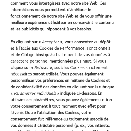
comment vous interagissez avec notre site Web. Ces
§ Avec un apport d'oxygène élevé pour une utilisation journalière, les matériaux SiHy
minimisent ou éliminent les complications liées à l'hypoxie.
informations nous permettent d’améliorer le
fonctionnement de notre site Web et de vous offrir une
Références:
meilleure expérience utilisateur en conservant le contenu
1. CVI data on file 2022. Verve Online Brand Survey with ECPs who recommend somofilcon
et les publicités qui répondent à vos besoins.
A for new wearers in US, Spain, Italy, UK and Korea. n=249 (80% strongly agree/agree).
2. Brennan NA. Beyond Flux: Total Corneal Oxygen Consumption as an Index of Corneal
Oxygenation During Contact Lens Wear. Optom Vis Sci. 2005;82(6):467-472.
En cliquant sur «
Accepter
», vous consentez au dépôt
3. CVI data on file, 2024.
et à l’accès aux Cookies de
Performance, Fonctionnels
®
4. CooperVision data on file, 2019. clariti
1 day Wearer Experience Survey conducted online
et de
Ciblage
ainsi qu’au
traitement de vos données à
in U.S., n=298: sphere, toric or multifocal; habitual FRP, DD, and new wearers who
caractère personnel
mentionnées plus haut. Si vous
®
purchased clariti
1 day; strongly or somewhat agree.
cliquez sur «
Refuser
», seuls les
Cookies strictement
nécessaires
seront utilisés. Vous pouvez également
SA12730 / APP136357
personnaliser vos préférences en matière de Cookies et
de confidentialité des données en cliquant sur la rubrique
«
Paramètres individuels
» indiquée ci-dessous. En
utilisant ces paramètres, vous pouvez également
retirer
Learn
Learn
Learn
Learn
Learn
Learn
votre consentement à tout moment avec effet pour
more
more
more
more
more
more
l’avenir. Outre l’utilisation des Cookies, votre
about
about
about
about
about
about
consentement fait référence au traitement associé de
Récompense
Contact
2012
2011
ODMA
2012
vos données à caractère personnel (p. ex., vos intérêts,
Silmo
Lens
&
Best
2011
REBRAND