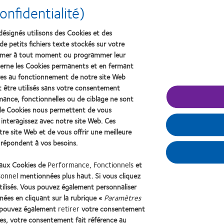
nfidentialité)
désignés utilisons des Cookies et des
de petits fichiers texte stockés sur votre
primer à tout moment ou programmer leur
erne les Cookies permanents et en fermant
tes, plus facilement et plus confortablement.
aires au fonctionnement de notre site Web
t être utilisés sans votre consentement
rmance, fonctionnelles ou de ciblage ne sont
s de Cookies nous permettent de vous
interagissez avec notre site Web. Ces
e site Web et de vous offrir une meilleure
i répondent à vos besoins.
 aux Cookies de
Performance, Fonctionnels
et
sonnel
mentionnées plus haut. Si vous cliquez
tilisés. Vous pouvez également personnaliser
Learn
nées en cliquant sur la rubrique «
Paramètres
more
about
us pouvez également
retirer
votre consentement
2012
ies, votre consentement fait référence au
s
Politique de confidentialité
Accéder à l'espace consommateurs
Gérer les pré