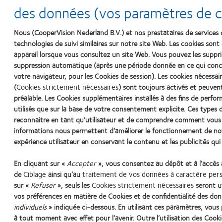
des données (vos paramètres de co
Nous (CooperVision Nederland B.V.) et nos prestataires de services 
technologies de suivi similaires sur notre site Web. Les cookies sont 
appareil lorsque vous consultez un site Web. Vous pouvez les sup
Proclear® multifocal
suppression automatique (après une période donnée en ce qui conc
S'adapte à plus de presby
votre navigateur, pour les Cookies de session). Les cookies nécess
(
Cookies strictement nécessaires
) sont toujours activés et peuven
préalable. Les Cookies supplémentaires installés à des fins de perfo
utilisés que sur la base de votre consentement explicite. Ces type
reconnaitre en tant qu’utilisateur et de comprendre comment vous 
informations nous permettent d’améliorer le fonctionnement de notr
expérience utilisateur en conservant le contenu et les publicités qu
En cliquant sur «
Accepter
», vous consentez au dépôt et à l’accès
de
Ciblage
ainsi qu’au
traitement de vos données à caractère per
sur «
Refuser
», seuls les
Cookies strictement nécessaires
seront u
Learn
Learn
Learn
Learn
Learn
vos préférences en matière de Cookies et de confidentialité des don
more
more
more
more
more
about
about
about
about
about
individuels
» indiquée ci-dessous. En utilisant ces paramètres, vo
Récompense
Contact
2012
2011
ODMA
à tout moment avec effet pour l’avenir. Outre l’utilisation des Cook
Practitioner Home
Contact
Conditions d'utilisation
Cookie