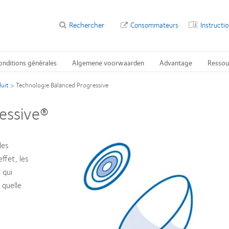
Rechercher
Consommateurs
Instructi
onditions générales
Algemene voorwaarden
Advantage
Ressou
uit
>
Technologie Balanced Progressive
essive®
les
ffet, les
 qui
 quelle