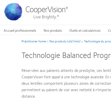
Aller
au
contenu
principal
Accueil professionnels
Nos produits
Outils et calculatrices
C
Practitioner home
>
Nos produits (old links)
>
Technologie du prod
Technologie Balanced Progr
Réservées aux patients atteints de presbytie, ces lentil
CooperVision font appel à une technologie avancée. En e
deux lentilles comportent plusieurs zones de correction
permettent au patient de voir avec netteté à n'importe
distance.