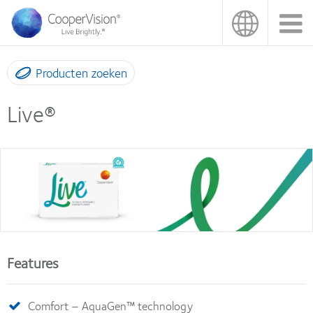
Overslaan
en
naar
de
inhoud
Producten zoeken
gaan
Live®
Features
Comfort – AquaGen™ technology