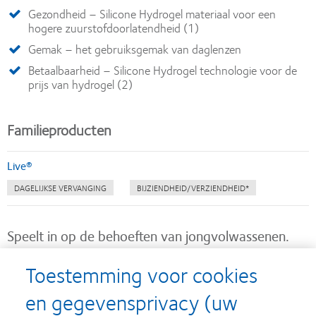
Gezondheid – Silicone Hydrogel materiaal voor een
hogere zuurstofdoorlatendheid (1)
Gemak – het gebruiksgemak van daglenzen
Betaalbaarheid – Silicone Hydrogel technologie voor de
prijs van hydrogel (2)
Familieproducten
Live®
DAGELIJKSE VERVANGING
BIJZIENDHEID/VERZIENDHEID*
Speelt in op de behoeften van jongvolwassenen.
Toestemming voor cookies
Jongvolwassenen noemen comfort, gezondheid, gemak en
betaalbaarheid als de belangrijkste kenmerken voor het
en gegevensprivacy (uw
3
succesvol dragen van contactlenzen.
Live® daglenzen zijn