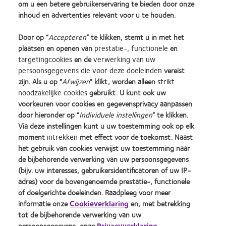
om u een betere gebruikerservaring te bieden door onze
inhoud en advertenties relevant voor u te houden.
(1) With higher oxygen permeability than hydrogel materials, silicone hydrogel contact lenses
minimise or eliminate hypoxia-related signs and symptoms during lens wear.
Door op “
Accepteren
” te klikken, stemt u in met het
(2) Based on CooperVision’s Recommended Retail Price.
plaatsen en openen van
prestatie-, functionele
en
targetingcookies
en de
verwerking van uw
(3) Consumer Insights Study, 2015. Conducted by YouGov PLC on behalf of CooperVision.
persoonsgegevens die voor deze doeleinden
vereist
zijn. Als u op “
Afwijzen
” klikt, worden alleen
strikt
noodzakelijke cookies
gebruikt. U kunt ook uw
voorkeuren voor cookies en gegevensprivacy aanpassen
door hieronder op “
Individuele instellingen
” te klikken.
Learn
Learn
Learn
Learn
Learn
Learn
Via deze instellingen kunt u uw toestemming ook op elk
more
more
more
more
more
more
moment
intrekken
met effect voor de toekomst. Naast
about
about
about
about
about
about
Silmo
Contact
2012
2011
ODMA
2012
het gebruik van cookies verwijst uw toestemming naar
d’Or
Lens
&
Best
2011
REBRAND
de bijbehorende verwerking van uw persoonsgegevens
Practitioner Home
Privacybeleid
best
Product
2010
Factory
(2011)
100®
(bijv. uw interesses, gebruikersidentificatoren of uw IP-
product
of
Best
Awards
Global
Contact
Site voor consumenten
adres) voor de bovengenoemde prestatie-, functionele
award
the
Companies
(2011)
Award
Servicevoorwaarden
Toestemmingsvoorkeuren
of doelgerichte doeleinden. Raadpleeg voor meer
met
Year
for
(2012)
beheren
Cookie beleid
informatie onze
Cookieverklaring
en, met betrekking
MyDay™
(2013)
Leaders
tot de bijbehorende verwerking van uw
(2013)
(2012)
persoonsgegevens, onze
Privacyverklaring
.