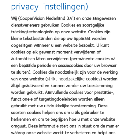
privacy-instellingen)
ontworpen om aan deze behoeften te voldoen – lensdragers
in staat stellen om hun leven op hun manier te leven.
Wij (CooperVision Nederland B.V.) en onze aangewezen
Comfort
– Siliconenmoleculen zijn hydrofoob en stoten dus
dienstverleners gebruiken Cookies en soortgelijke
trackingtechnologieën op onze website. Cookies zijn
van nature water af. AquaGen® is een unieke technologie
kleine tekstbestanden die op uw apparaat worden
zonder oppervlaktebehandeling die op natuurlijke wijze
opgeslagen wanneer u een website bezoekt. U kunt
watermoleculen aantrekt en aan het lensoppervlak bindt.
cookies op elk gewenst moment verwijderen of
Samen met een hoog watergehalte (56%) draagt dit de hele
automatisch laten verwijderen (permanente cookies na
een bepaalde periode en sessiecookies door uw browser
dag bij aan het draagcomfort.
te sluiten). Cookies die noodzakelijk zijn voor de werking
Gezondheid
– Met een Dk/t van 86 biedt Live® lensdragers
van onze website (
strikt noodzakelijke cookies
) worden
een betere zuurstofdoorlatendheid dan lenzen die gemaakt
altijd geactiveerd en kunnen zonder uw toestemming
zijn van hydrogel materiaal.
worden gebruikt. Aanvullende cookies voor prestatie-,
functionele of targetingdoeleinden worden alleen
Gemak
– Elke dag een nieuwe lens brengt veel voordelen met
gebruikt met uw uitdrukkelijke toestemming. Deze
zich mee; één keer dragen en weggooien, meteen een nieuw
soorten cookies helpen ons om u als gebruiker te
paar bij de hand en geen houders of lenzenvloeistof nodig.
herkennen en om te begrijpen hoe u met onze website
omgaat. Deze informatie stelt ons in staat om de manier
Betaalbaarheid
– Live – een silicone hydrogel daglens voor
waarop onze website werkt te verbeteren en helpt ons
2
de prijs van een hydrogel daglens.