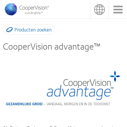
Overslaan
en
naar
de
inhoud
Producten zoeken
gaan
CooperVision advantage™