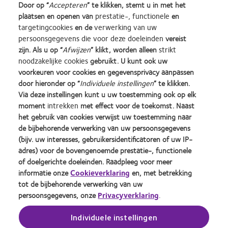
Door op “
Accepteren
” te klikken, stemt u in met het
potentie ligt door middel van een
plaatsen en openen van
prestatie-, functionele
en
aantal business calculators.
targetingcookies
en de
verwerking van uw
persoonsgegevens die voor deze doeleinden
vereist
zijn. Als u op “
Afwijzen
” klikt, worden alleen
strikt
noodzakelijke cookies
gebruikt. U kunt ook uw
voorkeuren voor cookies en gegevensprivacy aanpassen
door hieronder op “
Individuele instellingen
” te klikken.
Learn
Learn
Learn
Learn
Learn
Learn
Via deze instellingen kunt u uw toestemming ook op elk
more
more
more
more
more
more
moment
intrekken
met effect voor de toekomst. Naast
about
about
about
about
about
about
Silmo
Contact
2012
2011
ODMA
2012
het gebruik van cookies verwijst uw toestemming naar
d’Or
Lens
&
Best
2011
REBRAND
de bijbehorende verwerking van uw persoonsgegevens
Practitioner Home
Privacybeleid
best
Product
2010
Factory
(2011)
100®
(bijv. uw interesses, gebruikersidentificatoren of uw IP-
product
of
Best
Awards
Global
Contact
Site voor consumenten
adres) voor de bovengenoemde prestatie-, functionele
award
the
Companies
(2011)
Award
Servicevoorwaarden
Toestemmingsvoorkeuren
of doelgerichte doeleinden. Raadpleeg voor meer
met
Year
for
(2012)
beheren
Cookie beleid
informatie onze
Cookieverklaring
en, met betrekking
MyDay™
(2013)
Leaders
tot de bijbehorende verwerking van uw
(2013)
(2012)
persoonsgegevens, onze
Privacyverklaring
.
Inloggen
Individuele instellingen