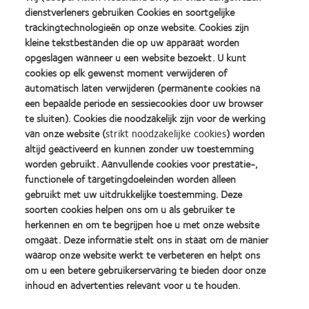
Nadat lensdragers het eerste jaar zijn doorgekomen, haakt ieder
dienstverleners gebruiken Cookies en soortgelijke
jaar een deel af om diverse redenen, zoals comfortklachten of
trackingtechnologieën op onze website. Cookies zijn
een veranderende
kleine tekstbestanden die op uw apparaat worden
opgeslagen wanneer u een website bezoekt. U kunt
behoefte. Als we (een deel van) deze groep, die zelf de intentie
cookies op elk gewenst moment verwijderen of
heeft om lenzen te dragen, weten vast te houden, betekent dit
automatisch laten verwijderen (permanente cookies na
minder uitval en dus
een bepaalde periode en sessiecookies door uw browser
meer dragers. Door het voor deze consumenten beter en
te sluiten). Cookies die noodzakelijk zijn voor de werking
makkelijker te maken contactlenzen van uw praktijk te blijven
van onze website (
strikt noodzakelijke cookies
) worden
dragen, vergroot u hun loyaliteit en uw bestand aan lensdragers.
altijd geactiveerd en kunnen zonder uw toestemming
worden gebruikt. Aanvullende cookies voor prestatie-,
functionele of targetingdoeleinden worden alleen
CooperVision biedt u tools en services voor de juiste
gebruikt met uw uitdrukkelijke toestemming. Deze
ondersteuning op elk van deze uitdagingen binnen uw praktijk.
soorten cookies helpen ons om u als gebruiker te
herkennen en om te begrijpen hoe u met onze website
Op deze manier kunt u niet alleen de competentie van uw team
omgaat. Deze informatie stelt ons in staat om de manier
uitbreiden, maar ook meer contactlensdragers behouden en
waarop onze website werkt te verbeteren en helpt ons
om u een betere gebruikerservaring te bieden door onze
meer groei in uw praktijk realiseren.
inhoud en advertenties relevant voor u te houden.
Uw CooperVision Business Development Manager kan u
ondersteunen in het bepalen waar voor uw praktijk de grootste