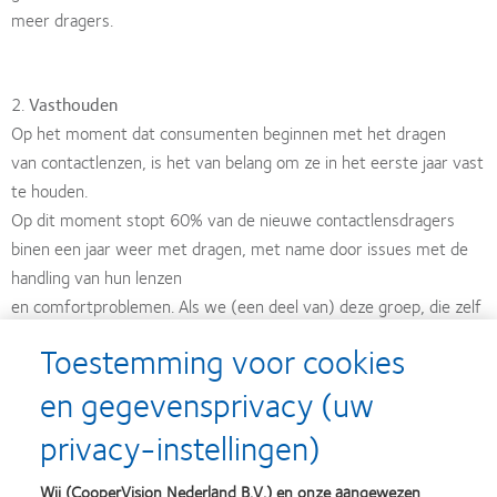
meer dragers.
2.
Vasthouden
Op het moment dat consumenten beginnen met het dragen
van contactlenzen, is het van belang om ze in het eerste jaar vast
te houden.
Op dit moment stopt 60% van de nieuwe contactlensdragers
binen een jaar weer met dragen, met name door issues met de
handling van hun lenzen
en comfortproblemen. Als we (een deel van) deze groep, die zelf
de intentie heeft om lenzen te dragen, weten vast te houden,
Toestemming voor cookies
betekent dit minder uitval
en gegevensprivacy (uw
en dus meer dragers.
privacy-instellingen)
3.
Managen
Wij (CooperVision Nederland B.V.) en onze aangewezen