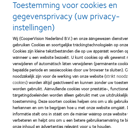
Toestemming voor cookies en
© 2026
CooperVision
|
Part of
CooperCompanies
gegevensprivacy (uw privacy-
instellingen)
Wij (CooperVision Nederland B.V.) en onze aangewezen dienstver
gebruiken Cookies en soortgelijke trackingtechnologieën op onze
Cookies zijn kleine tekstbestanden die op uw apparaat worden o
wanneer u een website bezoekt. U kunt cookies op elk gewens
verwijderen of automatisch laten verwijderen (permanente cooki
bepaalde periode en sessiecookies door uw browser te sluiten). C
noodzakelijk zijn voor de werking van onze website (
strikt noodz
cookies
) worden altijd geactiveerd en kunnen zonder uw toest
worden gebruikt. Aanvullende cookies voor prestatie-, functionel
targetingdoeleinden worden alleen gebruikt met uw uitdrukkelijk
toestemming. Deze soorten cookies helpen ons om u als gebruike
herkennen en om te begrijpen hoe u met onze website omgaat. 
informatie stelt ons in staat om de manier waarop onze website 
verbeteren en helpt ons om u een betere gebruikerservaring te b
onze inhoud en advertenties relevant voor u te houden.