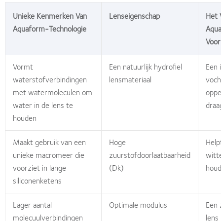
Unieke Kenmerken Van
Lenseigenschap
Het 
Aquaform-Technologie
Aqua
Voor
Vormt
Een natuurlijk hydrofiel
Een 
waterstofverbindingen
lensmateriaal
voch
met watermoleculen om
oppe
water in de lens te
draa
houden
Maakt gebruik van een
Hoge
Help
unieke macromeer die
zuurstofdoorlaatbaarheid
witt
voorziet in lange
(Dk)
hou
siliconenketens
Lager aantal
Optimale modulus
Een 
molecuulverbindingen
lens