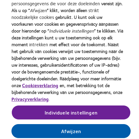
Learn
Learn
Learn
Learn
Learn
Learn
persoonsgegevens die voor deze doeleinden
vereist zijn.
more
more
more
more
more
more
Als u op “
Afwijzen
” klikt, worden alleen
strikt
about
about
about
about
about
about
noodzakelijke cookies
gebruikt. U kunt ook uw
Silmo
Contact
2012
2011
ODMA
2012
voorkeuren voor cookies en gegevensprivacy aanpassen
d’Or
Lens
&
Best
2011
REBRAND
door hieronder op “
Individuele instellingen
” te klikken. Via
Practitioner Home
Privacybeleid
best
Product
2010
Factory
(2011)
100®
deze instellingen kunt u uw toestemming ook op elk
product
of
Best
Awards
Global
Contact
Site voor consumenten
moment
intrekken
met effect voor de toekomst. Naast
award
the
Companies
(2011)
Award
Servicevoorwaarden
Toestemmingsvoorkeuren
met
Year
for
(2012)
het gebruik van cookies verwijst uw toestemming naar de
beheren
Cookie beleid
MyDay™
(2013)
Leaders
bijbehorende verwerking van uw persoonsgegevens (bijv.
(2013)
(2012)
uw interesses, gebruikersidentificatoren of uw IP-adres)
voor de bovengenoemde prestatie-, functionele of
Inloggen
doelgerichte doeleinden. Raadpleeg voor meer informatie
onze
Cookieverklaring
en, met betrekking tot de
bijbehorende verwerking van uw persoonsgegevens, onze
België
Privacyverklaring
.
Individuele instellingen
© 2026
CooperVision
|
Part of
CooperCompanies
Afwijzen