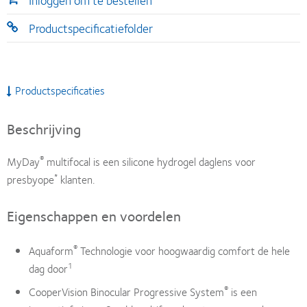
Inloggen om te bestellen
Productspecificatiefolder
Productspecificaties
Beschrijving
®
MyDay
multifocal is een silicone hydrogel daglens voor
*
presbyope
klanten.
Eigenschappen en voordelen
®
Aquaform
Technologie voor hoogwaardig comfort de hele
1
dag door
®
CooperVision Binocular Progressive System
is een