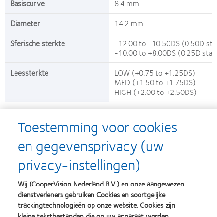
Basiscurve
8.4 mm
Diameter
14.2 mm
Sferische sterkte
-12.00 to -10.50DS (0.50D sta
-10.00 to +8.00DS (0.25D stap
Leessterkte
LOW (+0.75 to +1.25DS)
MED (+1.50 to +1.75DS)
HIGH (+2.00 to +2.50DS)
Toestemming voor cookies
Afbeeldingen van de verpakking dienen alleen ter illustratie.
en gegevensprivacy (uw
* Met myopie, hypermetropie of emmetropie met presbyopie.
† Hoge zuurstofdoorlaatbaarheid bevordert heldere, witte ogen.
®
®
®
‡ Vergeleken met 1 DAY ACUVUE
MOIST en DAILIES
AquaComfort Plus
lenzen families.
privacy-instellingen)
# Waarschuwing: UV-absorberende contactlenzen zijn geen vervanging voor beschermende
UV-absorberende brillen, zoals UV-absorberende brillen of zonnebrillen, omdat ze het oog
Wij (CooperVision Nederland B.V.) en onze aangewezen
en het omringende gebied niet volledig bedekken. Patiënten moeten UV-absorberende brillen
blijven gebruiken zoals voorgeschreven.
dienstverleners gebruiken Cookies en soortgelijke
♢ Het plastic dat wordt gebruikt in de deelnemende zachte contactlenzen van CooperVision
trackingtechnologieën op onze website. Cookies zijn
wordt bepaald door het gewicht van het plastic in de blisterverpakking, de lens en de
kleine tekstbestanden die op uw apparaat worden