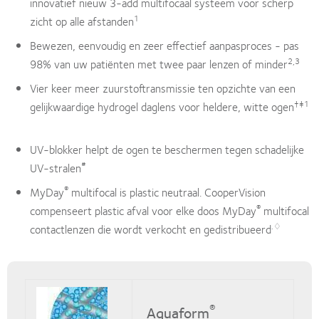
innovatief nieuw 3-add multifocaal systeem voor scherp
1
zicht op alle afstanden
Bewezen, eenvoudig en zeer effectief aanpasproces - pas
2,3
98% van uw patiënten met twee paar lenzen of minder
Vier keer meer zuurstoftransmissie ten opzichte van een
†‡1
gelijkwaardige hydrogel daglens voor heldere, witte ogen
UV-blokker helpt de ogen te beschermen tegen schadelijke
#
UV-stralen
®
MyDay
multifocal is plastic neutraal. CooperVision
®
compenseert plastic afval voor elke doos MyDay
multifocal
.♢
contactlenzen die wordt verkocht en gedistribueerd
®
Aquaform