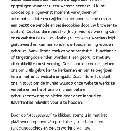
secundaire verpakking, inclusief laminaten, kleefmiddelen en hulpstoffen (zoals inkt). Die
opgeslagen wanneer u een website bezoekt. U kunt
bepaling omvat niet het plastic dat tijdens het fabricageproces van zowel deze producten als
hun verpakking wordt gebruikt.
cookies op elk gewenst moment verwijderen of
automatisch laten verwijderen (permanente cookies na
Referenties:
een bepaalde periode en sessiecookies door uw browser te
1. CVI data on file, 2024
sluiten). Cookies die noodzakelijk zijn voor de werking van
2. CVI data on file 2020. Prospective, double-masked, bilateral, one-week dispensing
onze website (
strikt noodzakelijke cookies
) worden altijd
®
study UK with MyDay
multifocal; n=104 habitual multifocal contact lens wearers; CVI data
on file 2021. Prospective, subject-masked, randomised, bilateral, two-week dispensing
geactiveerd en kunnen zonder uw toestemming worden
®
study at 5 US sites with MyDay
multifocal; n=58 habitual multifocal contact lens wearers.
gebruikt. Aanvullende cookies voor prestatie-, functionele
3. CVI data on file 2020. Prospective, double-masked, bilateral, one-week dispensing
of targetingdoeleinden worden alleen gebruikt met uw
®
study UK with MyDay
multifocal; n=104 habitual multifocal contact lens wearers; CVI data
uitdrukkelijke toestemming. Deze soorten cookies helpen
on file 2021. Prospective, subject-masked, randomised, bilateral, two-week dispensing
®
study at 5 US sites with MyDay
multifocal; n=58 habitual multifocal contact lens wearers.
ons om u als gebruiker te herkennen en om te begrijpen
4. CVI data on file 2020. Prospective, double-masked, bilateral, 1-week dispensing study
hoe u met onze website omgaat. Deze informatie stelt
with MyDay multifocal; n=104 habitual MFCL wearers.
ons in staat om de manier waarop onze website werkt te
verbeteren en helpt ons om u een betere
Raadpleeg de gebruiksaanwijzing voor informatie over de veiligheid van het product,
gebruikerservaring te bieden door onze inhoud en
waarschuwingen, voorzorgsmaatregelen en lokale regelgeving.
advertenties relevant voor u te houden.
SA12899_1BENL / APP134786
Door op “
Accepteren
” te klikken, stemt u in met het
plaatsen en openen van
prestatie-, functionele
en
targetingcookies
en de
verwerking van uw