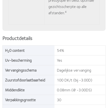
presbyopie en biedt optimale
gezichtsscherpte op alle
4
afstanden.
Productdetails
H
0 content
54%
2
Uv-bescherming
Yes
Vervangingsschema
Dagelijkse vervanging
Zuurstofdoorlaatbaarheid
100 DK/t (bij -3.00D)
Middendikte
0.08mm (@ -3.00DS)
Verpakkingsgrootte
30