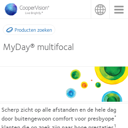
Overslaan
en
naar
de
inhoud
Producten zoeken
gaan
MyDay® multifocal
Scherp zicht op alle afstanden en de hele dag
*
door buitengewoon comfort voor presbyope
1
klanten die op zoek zijn naar hoge prestaties