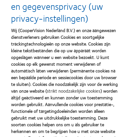
worden omgezet in een marketingkans door er een enquête bij te
en gegevensprivacy (uw
doen en een uitnodiging aan de cliënt om een beoordeling achter
privacy-instellingen)
te laten op de website van uw voorkeur.
Wij (CooperVision Nederland B.V.) en onze aangewezen
Communiceer zoals uw klanten dat doen
dienstverleners gebruiken Cookies en soortgelijke
trackingtechnologieën op onze website. Cookies zijn
E-mail kan een fantastisch platform zijn voor groeiende
kleine tekstbestanden die op uw apparaat worden
betrokkenheid op relevante manieren die in de context passen.
opgeslagen wanneer u een website bezoekt. U kunt
Het medium wordt vaak veel te weinig gebruikt door specialisten
cookies op elk gewenst moment verwijderen of
automatisch laten verwijderen (permanente cookies na
en dient alleen als middel voor het vastleggen en opvolgen van
een bepaalde periode en sessiecookies door uw browser
afspraken. Het aanbieden van voorlichtingsmateriaal, zoals de
te sluiten). Cookies die noodzakelijk zijn voor de werking
beste keuzes voor de ooggezondheid, en informatie over nieuwe
van onze website (
strikt noodzakelijke cookies
) worden
producten en aanbiedingen, kan uw waarde in de ogen van
altijd geactiveerd en kunnen zonder uw toestemming
klanten verhogen. Overweeg ter garantie van het breedste
worden gebruikt. Aanvullende cookies voor prestatie-,
functionele of targetingdoeleinden worden alleen
bereik en het efficiëntste gebruik van tijd, het gebruik van
gebruikt met uw uitdrukkelijke toestemming. Deze
allesomvattende marketingcampagnes gericht op klanten met
soorten cookies helpen ons om u als gebruiker te
aanpasbare sjablonen en als doel om specifieke klanten te
herkennen en om te begrijpen hoe u met onze website
bereiken.