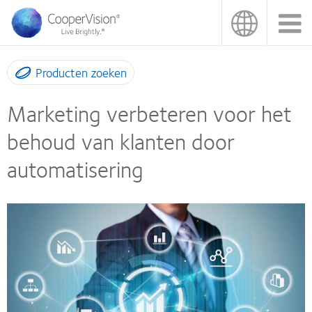
Overslaan
en
naar
de
inhoud
Producten zoeken
gaan
Marketing verbeteren voor het
behoud van klanten door
automatisering