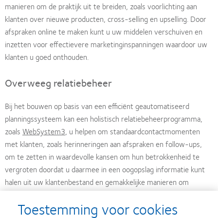
manieren om de praktijk uit te breiden, zoals voorlichting aan
klanten over nieuwe producten, cross-selling en upselling. Door
afspraken online te maken kunt u uw middelen verschuiven en
inzetten voor effectievere marketinginspanningen waardoor uw
klanten u goed onthouden.
Overweeg relatiebeheer
Bij het bouwen op basis van een efficiënt geautomatiseerd
planningssysteem kan een holistisch relatiebeheerprogramma,
zoals
WebSystem3
, u helpen om standaardcontactmomenten
met klanten, zoals herinneringen aan afspraken en follow-ups,
om te zetten in waardevolle kansen om hun betrokkenheid te
vergroten doordat u daarmee in een oogopslag informatie kunt
halen uit uw klantenbestand en gemakkelijke manieren om
relevante campagnes, onderzoeken en nieuwsbrieven te
Toestemming voor cookies
implementeren. Een schriftelijk bedankje kan, bijvoorbeeld,