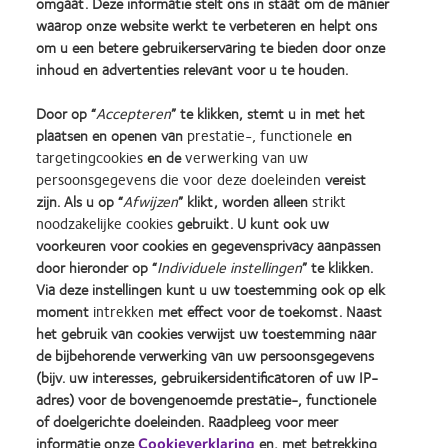
omgaat. Deze informatie stelt ons in staat om de manier
waarop onze website werkt te verbeteren en helpt ons
om u een betere gebruikerservaring te bieden door onze
inhoud en advertenties relevant voor u te houden.
1 Lawrence, A. Five customer retention tips for entrepreneurs. Beschikbaar op:
www.forbes.com/sites/alexlawrence/2012/11/01/five-customer-retention-tips-for-
Door op “
Accepteren
” te klikken, stemt u in met het
entrepreneurs/. Geopend op 12 juli 2016.
plaatsen en openen van
prestatie-, functionele
en
targetingcookies
en de
verwerking van uw
2 Accenture. Two-in-three patients will book medical appointments online in five years,
persoonsgegevens die voor deze doeleinden
vereist
Accenture forecasts. Beschikbaar op: newsroom.accenture.com/industries/health-public-
service/two-in-three-patients-will-book-medical-appointments-online-in-five-years-
zijn. Als u op “
Afwijzen
” klikt, worden alleen
strikt
accenture-predicts.htm. Geopend op 11 juli 2016.
noodzakelijke cookies
gebruikt. U kunt ook uw
voorkeuren voor cookies en gegevensprivacy aanpassen
door hieronder op “
Individuele instellingen
” te klikken.
Learn
Learn
Learn
Learn
Learn
Learn
Via deze instellingen kunt u uw toestemming ook op elk
more
more
more
more
more
more
moment
intrekken
met effect voor de toekomst. Naast
about
about
about
about
about
about
Silmo
Contact
2012
2011
ODMA
2012
het gebruik van cookies verwijst uw toestemming naar
d’Or
Lens
&
Best
2011
REBRAND
de bijbehorende verwerking van uw persoonsgegevens
Practitioner Home
Privacybeleid
best
Product
2010
Factory
(2011)
100®
(bijv. uw interesses, gebruikersidentificatoren of uw IP-
product
of
Best
Awards
Global
Contact
Site voor consumenten
adres) voor de bovengenoemde prestatie-, functionele
award
the
Companies
(2011)
Award
Servicevoorwaarden
Toestemmingsvoorkeuren
of doelgerichte doeleinden. Raadpleeg voor meer
met
Year
for
(2012)
beheren
Cookie beleid
informatie onze
Cookieverklaring
en, met betrekking