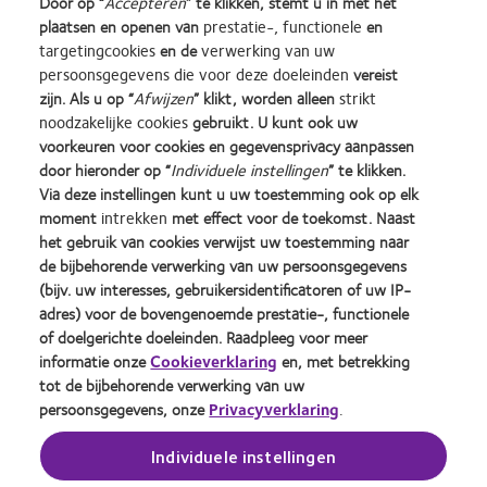
Door op “
Accepteren
” te klikken, stemt u in met het
modulus voor meer luchtdoorlatendheid en vocht in een
plaatsen en openen van
prestatie-, functionele
en
zachte, flexibele lens.
targetingcookies
en de
verwerking van uw
persoonsgegevens die voor deze doeleinden
vereist
zijn. Als u op “
Afwijzen
” klikt, worden alleen
strikt
noodzakelijke cookies
gebruikt. U kunt ook uw
voorkeuren voor cookies en gegevensprivacy aanpassen
door hieronder op “
Individuele instellingen
” te klikken.
Learn
Learn
Learn
Learn
Learn
Learn
Via deze instellingen kunt u uw toestemming ook op elk
more
more
more
more
more
more
moment
intrekken
met effect voor de toekomst. Naast
about
about
about
about
about
about
Silmo
Contact
2012
2011
ODMA
2012
het gebruik van cookies verwijst uw toestemming naar
d’Or
Lens
&
Best
2011
REBRAND
de bijbehorende verwerking van uw persoonsgegevens
Practitioner Home
Privacybeleid
best
Product
2010
Factory
(2011)
100®
(bijv. uw interesses, gebruikersidentificatoren of uw IP-
product
of
Best
Awards
Global
Contact
Site voor consumenten
adres) voor de bovengenoemde prestatie-, functionele
award
the
Companies
(2011)
Award
Servicevoorwaarden
Toestemmingsvoorkeuren
of doelgerichte doeleinden. Raadpleeg voor meer
met
Year
for
(2012)
beheren
Cookie beleid
informatie onze
Cookieverklaring
en, met betrekking
MyDay™
(2013)
Leaders
tot de bijbehorende verwerking van uw
(2013)
(2012)
persoonsgegevens, onze
Privacyverklaring
.
Inloggen
Individuele instellingen