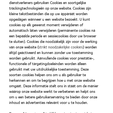
dienstverleners gebruiken Cookies en soortgelijke
trackingtechnologieën op onze website. Cookies zijn
kleine tekstbestanden die op uw apparaat worden
opgeslagen wanneer u een website bezoekt. U kunt
cookies op elk gewenst moment verwijderen of
automatisch laten verwijderen (permanente cookies na
een bepaalde periode en sessiecookies door uw browser
te sluiten). Cookies die noodzakelijk zijn voor de werking
van onze website (
strikt noodzakelijke cookies
) worden
altijd geactiveerd en kunnen zonder uw toestemming
worden gebruikt. Aanvullende cookies voor prestatie-,
functionele of targetingdoeleinden worden alleen
gebruikt met uw uitdrukkelijke toestemming. Deze
soorten cookies helpen ons om u als gebruiker te
herkennen en om te begrijpen hoe u met onze website
omgaat. Deze informatie stelt ons in staat om de manier
waarop onze website werkt te verbeteren en helpt ons
Aquaform®-technologie
om u een betere gebruikerservaring te bieden door onze
inhoud en advertenties relevant voor u te houden.
Vormt een geoptimaliseerde balans tussen hoge
zuurstofdoorlaatbaarheid, goed watergehalte en optimale