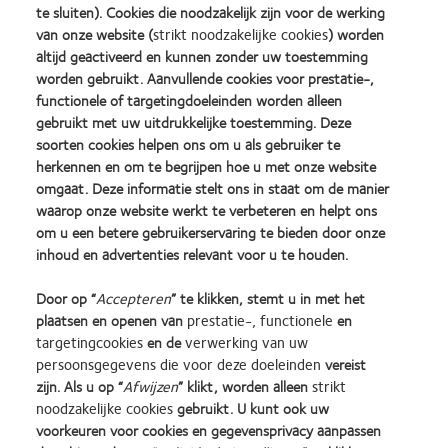
te sluiten). Cookies die noodzakelijk zijn voor de werking
van onze website (
strikt noodzakelijke cookies
) worden
E-mailadres
altijd geactiveerd en kunnen zonder uw toestemming
worden gebruikt. Aanvullende cookies voor prestatie-,
functionele of targetingdoeleinden worden alleen
Accountnummer
gebruikt met uw uitdrukkelijke toestemming. Deze
soorten cookies helpen ons om u als gebruiker te
herkennen en om te begrijpen hoe u met onze website
Vraag
omgaat. Deze informatie stelt ons in staat om de manier
waarop onze website werkt te verbeteren en helpt ons
om u een betere gebruikerservaring te bieden door onze
inhoud en advertenties relevant voor u te houden.
Door op “
Accepteren
” te klikken, stemt u in met het
plaatsen en openen van
prestatie-, functionele
en
targetingcookies
en de
verwerking van uw
persoonsgegevens die voor deze doeleinden
vereist
zijn. Als u op “
Afwijzen
” klikt, worden alleen
strikt
noodzakelijke cookies
gebruikt. U kunt ook uw
Learn
Learn
Learn
Learn
Learn
Learn
voorkeuren voor cookies en gegevensprivacy aanpassen
more
more
more
more
more
more