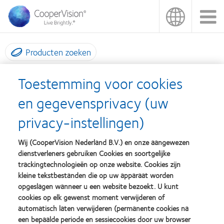
Overslaan
en
naar
de
inhoud
Producten zoeken
gaan
Contact
Toestemming voor cookies
en gegevensprivacy (uw
Wij bij CooperVision vinden de service aan onze klanten erg
privacy-instellingen)
belangrijk. Vul het onderstaande formulier in en wij zullen zo snel
mogelijk contact met u opnemen.
Wij (CooperVision Nederland B.V.) en onze aangewezen
dienstverleners gebruiken Cookies en soortgelijke
trackingtechnologieën op onze website. Cookies zijn
Voornaam
kleine tekstbestanden die op uw apparaat worden
opgeslagen wanneer u een website bezoekt. U kunt
cookies op elk gewenst moment verwijderen of
Familienaam
automatisch laten verwijderen (permanente cookies na
een bepaalde periode en sessiecookies door uw browser