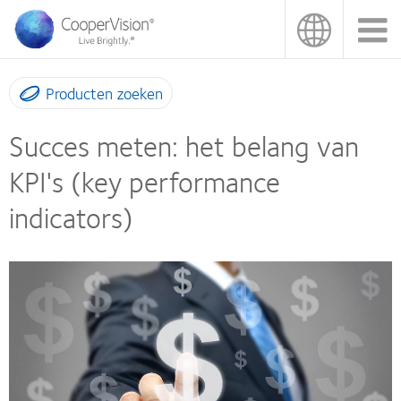
Overslaan
en
naar
de
inhoud
Producten zoeken
gaan
Succes meten: het belang van
KPI's (key performance
indicators)