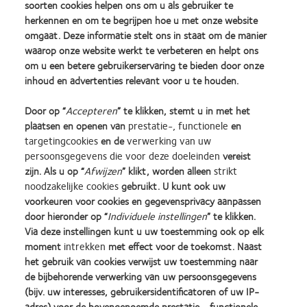
soorten cookies helpen ons om u als gebruiker te
Maar als u KPI's consistent toepast en opneemt in een strategie,
herkennen en om te begrijpen hoe u met onze website
worden ze inzichtelijke hulpmiddelen die verwachtingen oproepen
omgaat. Deze informatie stelt ons in staat om de manier
ten aanzien van prestaties, transparantie bevorderen en u en uw
waarop onze website werkt te verbeteren en helpt ons
team ervan verzekeren samen te werken naar
om u een betere gebruikerservaring te bieden door onze
gemeenschappelijke doelen.
inhoud en advertenties relevant voor u te houden.
Door op “
Accepteren
” te klikken, stemt u in met het
plaatsen en openen van
prestatie-, functionele
en
targetingcookies
en de
verwerking van uw
1 Management & Business Academy for Eye Care Professionals. Key metrics: assessing
persoonsgegevens die voor deze doeleinden
vereist
optometric practice performance. Practice Advancement Associates, gesponsord door Essilor.
2015. Beschikbaar op:
http://ecpu.com/media/wysiwyg/docs/paa_keymetrics_0415.pdf
.
zijn. Als u op “
Afwijzen
” klikt, worden alleen
strikt
Geopend op 5 juli 2016.
noodzakelijke cookies
gebruikt. U kunt ook uw
voorkeuren voor cookies en gegevensprivacy aanpassen
door hieronder op “
Individuele instellingen
” te klikken.
Learn
Learn
Learn
Learn
Learn
Learn
Via deze instellingen kunt u uw toestemming ook op elk
more
more
more
more
more
more
moment
intrekken
met effect voor de toekomst. Naast
about
about
about
about
about
about
Silmo
Contact
2012
2011
ODMA
2012
het gebruik van cookies verwijst uw toestemming naar
d’Or
Lens
&
Best
2011
REBRAND
de bijbehorende verwerking van uw persoonsgegevens
Practitioner Home
Privacybeleid
best
Product
2010
Factory
(2011)
100®
(bijv. uw interesses, gebruikersidentificatoren of uw IP-
product
of
Best
Awards
Global
Contact
Site voor consumenten
adres) voor de bovengenoemde prestatie-, functionele