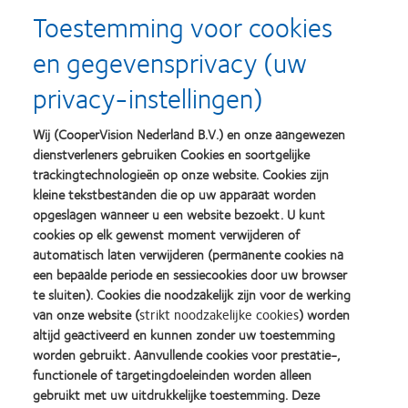
Toestemming voor cookies
personeelsuur. Die berekent u door uw bruto-inkomsten voor
een bepaalde tijdsperiode te delen door het totaal aantal
en gegevensprivacy (uw
personeelsuren dat in dezelfde tijdsperiode niet in het lab is
privacy-instellingen)
doorgebracht. Met het resultaat worden niet alleen
toppresteerders eruit gepikt en de efficiëntie van personeel met
Wij (CooperVision Nederland B.V.) en onze aangewezen
klanten, maar het kan ook helpen vast te stellen wat uw optimale
dienstverleners gebruiken Cookies en soortgelijke
aantal personeelsleden is.
trackingtechnologieën op onze website. Cookies zijn
kleine tekstbestanden die op uw apparaat worden
Consistentie en toepassing
opgeslagen wanneer u een website bezoekt. U kunt
cookies op elk gewenst moment verwijderen of
Om de kracht van KPI's te benutten, moet u ze consistent
automatisch laten verwijderen (permanente cookies na
gebruiken en de bevindingen consequent met uw personeel
een bepaalde periode en sessiecookies door uw browser
te sluiten). Cookies die noodzakelijk zijn voor de werking
delen. Daarnaast moet u ook aangeven hoe die bevindingen zich
van onze website (
strikt noodzakelijke cookies
) worden
verhouden tot doelen en strategieën. Af en toe polsen helpt
altijd geactiveerd en kunnen zonder uw toestemming
nauwelijks om uw inzicht (of dat van uw personeel) in de staat
worden gebruikt. Aanvullende cookies voor prestatie-,
van uw bedrijf te verhogen. En ook als u geen KPI's opneemt in
functionele of targetingdoeleinden worden alleen
concrete stappen, zullen die stappen uiteindelijk nutteloos blijken.
gebruikt met uw uitdrukkelijke toestemming. Deze