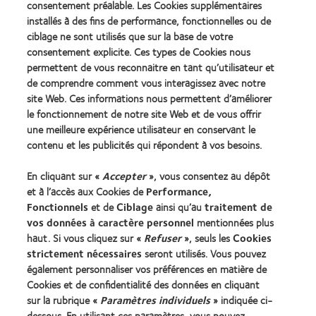
more
consentement préalable. Les Cookies supplémentaires
more
for
about
about
Leaders
installés à des fins de performance, fonctionnelles ou de
ODMA
2012
(2012)
ciblage ne sont utilisés que sur la base de votre
2011
REBRAND
consentement explicite. Ces types de Cookies nous
(2011)
100®
permettent de vous reconnaitre en tant qu’utilisateur et
Global
Award
de comprendre comment vous interagissez avec notre
(2012)
site Web. Ces informations nous permettent d’améliorer
le fonctionnement de notre site Web et de vous offrir
une meilleure expérience utilisateur en conservant le
Nos produits
contenu et les publicités qui répondent à vos besoins.
Trouver les lentilles adaptées
En cliquant sur «
Accepter
», vous consentez au dépôt
Technologie des lentilles de contact
et à l’accès aux Cookies de
Performance,
Fonctionnels
et de
Ciblage
ainsi qu’au
traitement de
Trouver un specialiste
vos données à caractère personnel
mentionnées plus
haut. Si vous cliquez sur «
Refuser
», seuls les
Cookies
strictement nécessaires
seront utilisés. Vous pouvez
Lentilles de contact et vision
également personnaliser vos préférences en matière de
Nouveau porteur
Cookies et de confidentialité des données en cliquant
Porteur de longue date
sur la rubrique «
Paramètres individuels
» indiquée ci-
dessous. En utilisant ces paramètres, vous pouvez