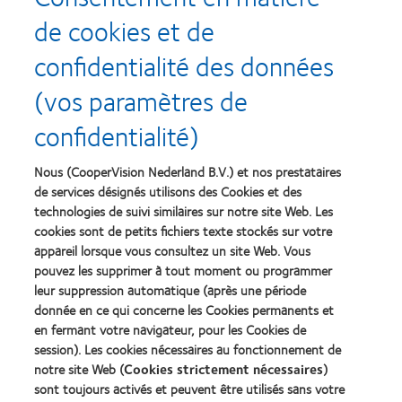
de cookies et de
confidentialité des données
Recompenses
(vos paramètres de
confidentialité)
Nous (CooperVision Nederland B.V.) et nos prestataires
Learn
Learn
more
more
de services désignés utilisons des Cookies et des
about
about
technologies de suivi similaires sur notre site Web. Les
Récompense
Contact
cookies sont de petits fichiers texte stockés sur votre
Silmo
Lens
appareil lorsque vous consultez un site Web. Vous
d’Or
Product
pouvez les supprimer à tout moment ou programmer
du
of
Learn
Learn
meilleur
the
leur suppression automatique (après une période
more
more
produit
Year
donnée en ce qui concerne les Cookies permanents et
about
about
pour
(2013)
en fermant votre navigateur, pour les Cookies de
2012
2011
MyDay™
&
Best
session). Les cookies nécessaires au fonctionnement de
(2013)
2010
Factory
notre site Web (
Cookies strictement nécessaires
)
Best
Awards
sont toujours activés et peuvent être utilisés sans votre
Learn
Learn
Companies
(2011)