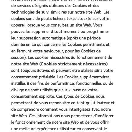
more
more
de services désignés utilisons des Cookies et des
about
about
technologies de suivi similaires sur notre site Web. Les
Récompense
Contact
cookies sont de petits fichiers texte stockés sur votre
Silmo
Lens
appareil lorsque vous consultez un site Web. Vous
d’Or
Product
pouvez les supprimer à tout moment ou programmer
du
of
Learn
Learn
meilleur
the
leur suppression automatique (après une période
more
more
produit
Year
donnée en ce qui concerne les Cookies permanents et
about
about
pour
(2013)
en fermant votre navigateur, pour les Cookies de
2012
2011
MyDay™
&
Best
session). Les cookies nécessaires au fonctionnement de
(2013)
2010
Factory
notre site Web (
Cookies strictement nécessaires
)
Best
Awards
sont toujours activés et peuvent être utilisés sans votre
Learn
Learn
Companies
(2011)
more
consentement préalable. Les Cookies supplémentaires
more
for
about
about
Leaders
installés à des fins de performance, fonctionnelles ou de
ODMA
2012
(2012)
ciblage ne sont utilisés que sur la base de votre
2011
REBRAND
consentement explicite. Ces types de Cookies nous
(2011)
100®
permettent de vous reconnaitre en tant qu’utilisateur et
Global
Award
de comprendre comment vous interagissez avec notre
(2012)
site Web. Ces informations nous permettent d’améliorer
le fonctionnement de notre site Web et de vous offrir
une meilleure expérience utilisateur en conservant le
Nos produits