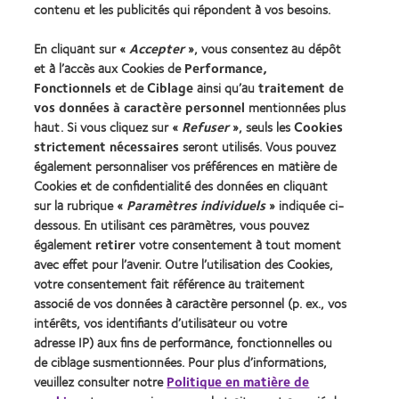
contenu et les publicités qui répondent à vos besoins.
Trouver les lentilles adaptées
En cliquant sur «
Accepter
», vous consentez au dépôt
Technologie des lentilles de contact
et à l’accès aux Cookies de
Performance,
Fonctionnels
et de
Ciblage
ainsi qu’au
traitement de
Trouver un specialiste
vos données à caractère personnel
mentionnées plus
haut. Si vous cliquez sur «
Refuser
», seuls les
Cookies
strictement nécessaires
seront utilisés. Vous pouvez
Lentilles de contact et vision
également personnaliser vos préférences en matière de
Nouveau porteur
Cookies et de confidentialité des données en cliquant
Porteur de longue date
sur la rubrique «
Paramètres individuels
» indiquée ci-
dessous. En utilisant ces paramètres, vous pouvez
également
retirer
votre consentement à tout moment
À propos de CooperVision
avec effet pour l’avenir. Outre l’utilisation des Cookies,
Carrières
votre consentement fait référence au traitement
associé de vos données à caractère personnel (p. ex., vos
Actualites
intérêts, vos identifiants d’utilisateur ou votre
Contact
adresse IP) aux fins de performance, fonctionnelles ou
de ciblage susmentionnées. Pour plus d’informations,
veuillez consulter notre
Politique en matière de
Legal