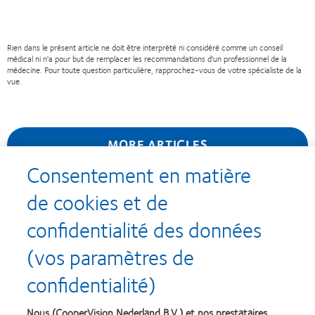
Rien dans le présent article ne doit être interprété ni considéré comme un conseil
médical ni n'a pour but de remplacer les recommandations d'un professionnel de la
médecine. Pour toute question particulière, rapprochez-vous de votre spécialiste de la
vue.
MORE ARTICLES
Consentement en matière
de cookies et de
confidentialité des données
Recompenses
(vos paramètres de
confidentialité)
Nous (CooperVision Nederland B.V.) et nos prestataires
Learn
Learn