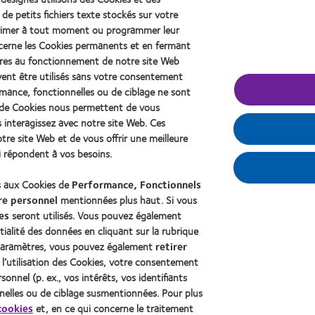
&
Best
201
 de petits fichiers texte stockés sur votre
2010
Factory
(20
Best
Awards
pprimer à tout moment ou programmer leur
Companies
(2011)
cerne les Cookies permanents et en fermant
for
aires au fonctionnement de notre site Web
Leaders
vent être utilisés sans votre consentement
(2012)
ormance, fonctionnelles ou de ciblage ne sont
es de Cookies nous permettent de vous
 de contact et vision
À propos de CooperVision
interagissez avec notre site Web. Ces
porteur
Carrières
re site Web et de vous offrir une meilleure
de longue date
Actualites
i répondent à vos besoins.
Contact
s aux Cookies de
Performance, Fonctionnels
re personnel
mentionnées plus haut. Si vous
es
seront utilisés. Vous pouvez également
ialité des données en cliquant sur la rubrique
s paramètres, vous pouvez également
retirer
l’utilisation des Cookies, votre consentement
onnel (p. ex., vos intérêts, vos identifiants
nnelles ou de ciblage susmentionnées. Pour plus
cookies
et, en ce qui concerne le traitement