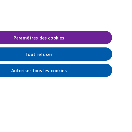
2012
1
REBRAND
11)
100®
Global
Award
(2012)
Paramètres des cookies
Legal
Tout refuser
Politique de confidentialité
Cookies
Autoriser tous les cookies
Conditions d'utilisation
Gérer les préférences relatives au
consentement