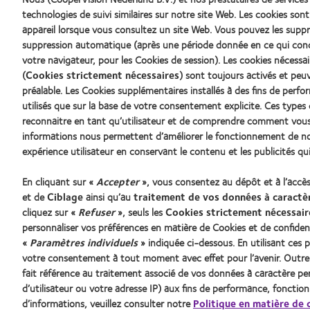
Silmo
Lens
technologies de suivi similaires sur notre site Web. Les cookies sont
d’Or
Product
du
of
appareil lorsque vous consultez un site Web. Vous pouvez les su
meilleur
the
suppression automatique (après une période donnée en ce qui con
produit
Year
votre navigateur, pour les Cookies de session). Les cookies nécess
pour
(2013)
(
Cookies strictement nécessaires
) sont toujours activés et peu
MyDay™
(2013)
préalable. Les Cookies supplémentaires installés à des fins de perf
utilisés que sur la base de votre consentement explicite. Ces typ
Nos produits
Lentilles
reconnaitre en tant qu’utilisateur et de comprendre comment vous 
Trouver les lentilles adaptées
Nouveau 
informations nous permettent d’améliorer le fonctionnement de not
Technologie des lentilles de contact
Porteur 
expérience utilisateur en conservant le contenu et les publicités qu
En cliquant sur «
Accepter
», vous consentez au dépôt et à l’accè
et de
Ciblage
ainsi qu’au
traitement de vos données à caractè
Trouver un specialiste
cliquez sur «
Refuser
», seuls les
Cookies strictement nécessair
personnaliser vos préférences en matière de Cookies et de confident
«
Paramètres individuels
» indiquée ci-dessous. En utilisant ce
votre consentement à tout moment avec effet pour l’avenir. Outre 
fait référence au traitement associé de vos données à caractère pers
d’utilisateur ou votre adresse IP) aux fins de performance, fonctio
d’informations, veuillez consulter notre
Politique en matière de 