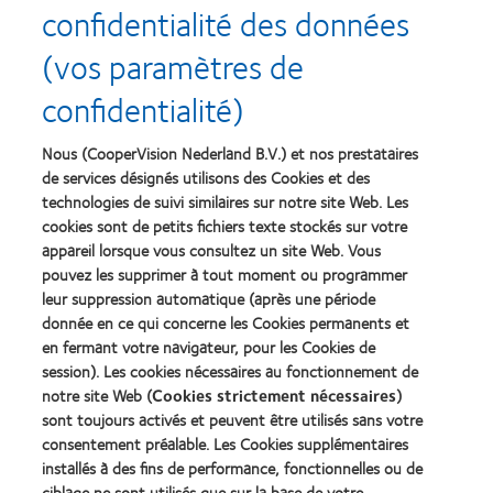
confidentialité des données
Recompenses
(vos paramètres de
confidentialité)
Nous (CooperVision Nederland B.V.) et nos prestataires
Learn
Learn
more
more
de services désignés utilisons des Cookies et des
about
about
technologies de suivi similaires sur notre site Web. Les
Récompense
Contact
cookies sont de petits fichiers texte stockés sur votre
Silmo
Lens
appareil lorsque vous consultez un site Web. Vous
d’Or
Product
pouvez les supprimer à tout moment ou programmer
du
of
Learn
Learn
meilleur
the
leur suppression automatique (après une période
more
more
produit
Year
donnée en ce qui concerne les Cookies permanents et
about
about
pour
(2013)
en fermant votre navigateur, pour les Cookies de
2012
2011
MyDay™
&
Best
session). Les cookies nécessaires au fonctionnement de
(2013)
2010
Factory
notre site Web (
Cookies strictement nécessaires
)
Best
Awards
sont toujours activés et peuvent être utilisés sans votre
Learn
Learn
Companies
(2011)
more
consentement préalable. Les Cookies supplémentaires
more
for
about
about
Leaders
installés à des fins de performance, fonctionnelles ou de
ODMA
2012
(2012)
ciblage ne sont utilisés que sur la base de votre