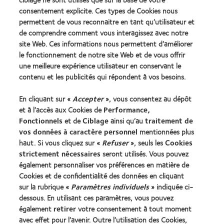
2011
REBRAND
consentement explicite. Ces types de Cookies nous
(2011)
100®
permettent de vous reconnaitre en tant qu’utilisateur et
Global
de comprendre comment vous interagissez avec notre
Award
(2012)
site Web. Ces informations nous permettent d’améliorer
le fonctionnement de notre site Web et de vous offrir
une meilleure expérience utilisateur en conservant le
Nos produits
contenu et les publicités qui répondent à vos besoins.
Trouver les lentilles adaptées
En cliquant sur «
Accepter
», vous consentez au dépôt
Technologie des lentilles de contact
et à l’accès aux Cookies de
Performance,
Fonctionnels
et de
Ciblage
ainsi qu’au
traitement de
Trouver un specialiste
vos données à caractère personnel
mentionnées plus
haut. Si vous cliquez sur «
Refuser
», seuls les
Cookies
strictement nécessaires
seront utilisés. Vous pouvez
Lentilles de contact et vision
également personnaliser vos préférences en matière de
Nouveau porteur
Cookies et de confidentialité des données en cliquant
Porteur de longue date
sur la rubrique «
Paramètres individuels
» indiquée ci-
dessous. En utilisant ces paramètres, vous pouvez
également
retirer
votre consentement à tout moment
À propos de CooperVision
avec effet pour l’avenir. Outre l’utilisation des Cookies,