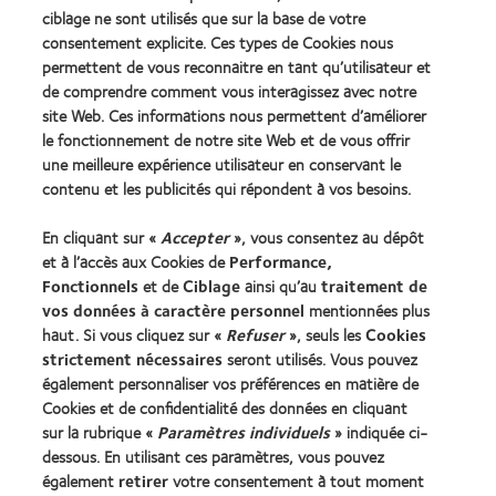
ODMA
2012
(2012)
ciblage ne sont utilisés que sur la base de votre
2011
REBRAND
consentement explicite. Ces types de Cookies nous
(2011)
100®
permettent de vous reconnaitre en tant qu’utilisateur et
Global
de comprendre comment vous interagissez avec notre
Award
(2012)
site Web. Ces informations nous permettent d’améliorer
le fonctionnement de notre site Web et de vous offrir
une meilleure expérience utilisateur en conservant le
Nos produits
contenu et les publicités qui répondent à vos besoins.
Trouver les lentilles adaptées
En cliquant sur «
Accepter
», vous consentez au dépôt
Technologie des lentilles de contact
et à l’accès aux Cookies de
Performance,
Fonctionnels
et de
Ciblage
ainsi qu’au
traitement de
Trouver un specialiste
vos données à caractère personnel
mentionnées plus
haut. Si vous cliquez sur «
Refuser
», seuls les
Cookies
strictement nécessaires
seront utilisés. Vous pouvez
Lentilles de contact et vision
également personnaliser vos préférences en matière de
Nouveau porteur
Cookies et de confidentialité des données en cliquant
Porteur de longue date
sur la rubrique «
Paramètres individuels
» indiquée ci-
dessous. En utilisant ces paramètres, vous pouvez
également
retirer
votre consentement à tout moment
À propos de CooperVision