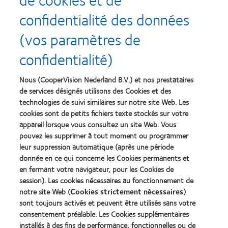
confidentialité des données
Recompenses
(vos paramètres de
confidentialité)
Nous (CooperVision Nederland B.V.) et nos prestataires
Learn
Learn
more
more
de services désignés utilisons des Cookies et des
about
about
technologies de suivi similaires sur notre site Web. Les
Récompense
Contact
cookies sont de petits fichiers texte stockés sur votre
Silmo
Lens
appareil lorsque vous consultez un site Web. Vous
d’Or
Product
pouvez les supprimer à tout moment ou programmer
du
of
Learn
Learn
meilleur
the
leur suppression automatique (après une période
more
more
produit
Year
donnée en ce qui concerne les Cookies permanents et
about
about
pour
(2013)
en fermant votre navigateur, pour les Cookies de
2012
2011
MyDay™
&
Best
session). Les cookies nécessaires au fonctionnement de
(2013)
2010
Factory
notre site Web (
Cookies strictement nécessaires
)
Best
Awards
sont toujours activés et peuvent être utilisés sans votre
Learn
Learn
Companies
(2011)
more
consentement préalable. Les Cookies supplémentaires
more
for
about
about
Leaders
installés à des fins de performance, fonctionnelles ou de