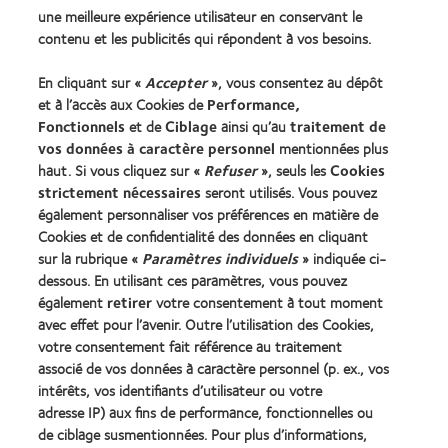
une meilleure expérience utilisateur en conservant le
Nos produits
contenu et les publicités qui répondent à vos besoins.
Trouver les lentilles adaptées
En cliquant sur «
Accepter
», vous consentez au dépôt
Technologie des lentilles de contact
et à l’accès aux Cookies de
Performance,
Fonctionnels
et de
Ciblage
ainsi qu’au
traitement de
Trouver un specialiste
vos données à caractère personnel
mentionnées plus
haut. Si vous cliquez sur «
Refuser
», seuls les
Cookies
strictement nécessaires
seront utilisés. Vous pouvez
Lentilles de contact et vision
également personnaliser vos préférences en matière de
Nouveau porteur
Cookies et de confidentialité des données en cliquant
Porteur de longue date
sur la rubrique «
Paramètres individuels
» indiquée ci-
dessous. En utilisant ces paramètres, vous pouvez
également
retirer
votre consentement à tout moment
À propos de CooperVision
avec effet pour l’avenir. Outre l’utilisation des Cookies,
Carrières
votre consentement fait référence au traitement
associé de vos données à caractère personnel (p. ex., vos
Actualites
intérêts, vos identifiants d’utilisateur ou votre
Contact
adresse IP) aux fins de performance, fonctionnelles ou
de ciblage susmentionnées. Pour plus d’informations,