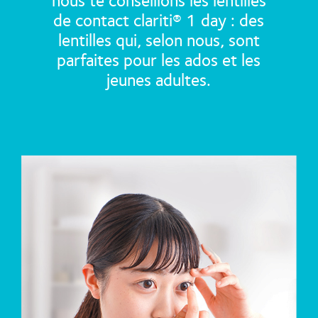
de contact clariti® 1 day : des
lentilles qui, selon nous, sont
parfaites pour les ados et les
jeunes adultes.