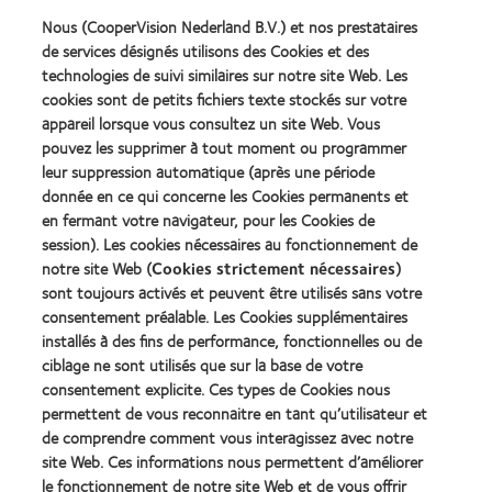
Nous (CooperVision Nederland B.V.) et nos prestataires
Learn
Learn
more
more
de services désignés utilisons des Cookies et des
about
about
technologies de suivi similaires sur notre site Web. Les
Récompense
Contact
cookies sont de petits fichiers texte stockés sur votre
Silmo
Lens
appareil lorsque vous consultez un site Web. Vous
d’Or
Product
pouvez les supprimer à tout moment ou programmer
du
of
Learn
Learn
meilleur
the
leur suppression automatique (après une période
more
more
produit
Year
donnée en ce qui concerne les Cookies permanents et
about
about
pour
(2013)
en fermant votre navigateur, pour les Cookies de
2012
2011
MyDay™
&
Best
session). Les cookies nécessaires au fonctionnement de
(2013)
2010
Factory
notre site Web (
Cookies strictement nécessaires
)
Best
Awards
sont toujours activés et peuvent être utilisés sans votre
Learn
Learn
Companies
(2011)
more
consentement préalable. Les Cookies supplémentaires
more
for
about
about
Leaders
installés à des fins de performance, fonctionnelles ou de
ODMA
2012
(2012)
ciblage ne sont utilisés que sur la base de votre
2011
REBRAND
consentement explicite. Ces types de Cookies nous
(2011)
100®
permettent de vous reconnaitre en tant qu’utilisateur et
Global
Award
de comprendre comment vous interagissez avec notre
(2012)
site Web. Ces informations nous permettent d’améliorer
le fonctionnement de notre site Web et de vous offrir