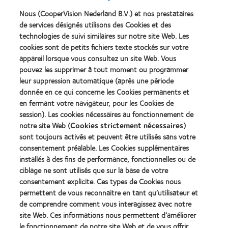
Nous (CooperVision Nederland B.V.) et nos prestataires
Learn
Learn
more
more
de services désignés utilisons des Cookies et des
about
about
technologies de suivi similaires sur notre site Web. Les
Récompense
Contact
cookies sont de petits fichiers texte stockés sur votre
Silmo
Lens
appareil lorsque vous consultez un site Web. Vous
d’Or
Product
pouvez les supprimer à tout moment ou programmer
du
of
Learn
Learn
meilleur
the
leur suppression automatique (après une période
more
more
produit
Year
donnée en ce qui concerne les Cookies permanents et
about
about
pour
(2013)
en fermant votre navigateur, pour les Cookies de
2012
2011
MyDay™
&
Best
session). Les cookies nécessaires au fonctionnement de
(2013)
2010
Factory
notre site Web (
Cookies strictement nécessaires
)
Best
Awards
sont toujours activés et peuvent être utilisés sans votre
Learn
Learn
Companies
(2011)
more
consentement préalable. Les Cookies supplémentaires
more
for
about
about
Leaders
installés à des fins de performance, fonctionnelles ou de
ODMA
2012
(2012)
ciblage ne sont utilisés que sur la base de votre
2011
REBRAND
consentement explicite. Ces types de Cookies nous
(2011)
100®
permettent de vous reconnaitre en tant qu’utilisateur et
Global
de comprendre comment vous interagissez avec notre
Award
(2012)
site Web. Ces informations nous permettent d’améliorer
le fonctionnement de notre site Web et de vous offrir