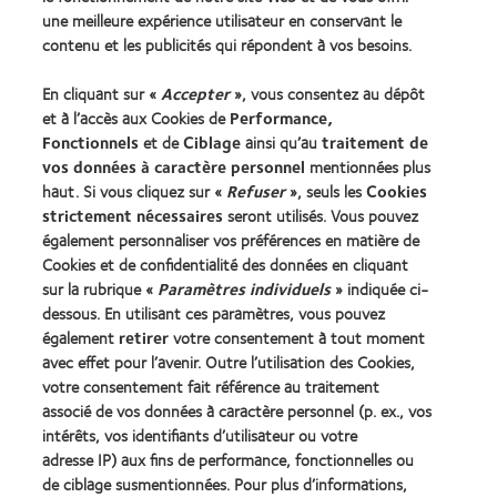
une meilleure expérience utilisateur en conservant le
Nos produits
contenu et les publicités qui répondent à vos besoins.
Trouver les lentilles adaptées
En cliquant sur «
Accepter
», vous consentez au dépôt
Technologie des lentilles de contact
et à l’accès aux Cookies de
Performance,
Fonctionnels
et de
Ciblage
ainsi qu’au
traitement de
Trouver un specialiste
vos données à caractère personnel
mentionnées plus
haut. Si vous cliquez sur «
Refuser
», seuls les
Cookies
strictement nécessaires
seront utilisés. Vous pouvez
Lentilles de contact et vision
également personnaliser vos préférences en matière de
Nouveau porteur
Cookies et de confidentialité des données en cliquant
Porteur de longue date
sur la rubrique «
Paramètres individuels
» indiquée ci-
dessous. En utilisant ces paramètres, vous pouvez
également
retirer
votre consentement à tout moment
À propos de CooperVision
avec effet pour l’avenir. Outre l’utilisation des Cookies,
Carrières
votre consentement fait référence au traitement
associé de vos données à caractère personnel (p. ex., vos
Actualites
intérêts, vos identifiants d’utilisateur ou votre
Contact
adresse IP) aux fins de performance, fonctionnelles ou
de ciblage susmentionnées. Pour plus d’informations,