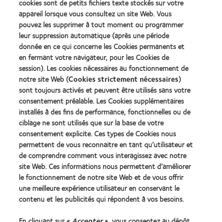
cookies sont de petits fichiers texte stockés sur votre
Silmo
Lens
appareil lorsque vous consultez un site Web. Vous
d’Or
Product
pouvez les supprimer à tout moment ou programmer
du
of
Learn
Learn
meilleur
the
leur suppression automatique (après une période
more
more
produit
Year
donnée en ce qui concerne les Cookies permanents et
about
about
pour
(2013)
en fermant votre navigateur, pour les Cookies de
2012
2011
MyDay™
&
Best
session). Les cookies nécessaires au fonctionnement de
(2013)
2010
Factory
notre site Web (
Cookies strictement nécessaires
)
Best
Awards
sont toujours activés et peuvent être utilisés sans votre
Learn
Learn
Companies
(2011)
more
consentement préalable. Les Cookies supplémentaires
more
for
about
about
Leaders
installés à des fins de performance, fonctionnelles ou de
ODMA
2012
(2012)
ciblage ne sont utilisés que sur la base de votre
2011
REBRAND
consentement explicite. Ces types de Cookies nous
(2011)
100®
permettent de vous reconnaitre en tant qu’utilisateur et
Global
de comprendre comment vous interagissez avec notre
Award
(2012)
site Web. Ces informations nous permettent d’améliorer
le fonctionnement de notre site Web et de vous offrir
une meilleure expérience utilisateur en conservant le
Nos produits
contenu et les publicités qui répondent à vos besoins.
Trouver les lentilles adaptées
En cliquant sur «
Accepter
», vous consentez au dépôt