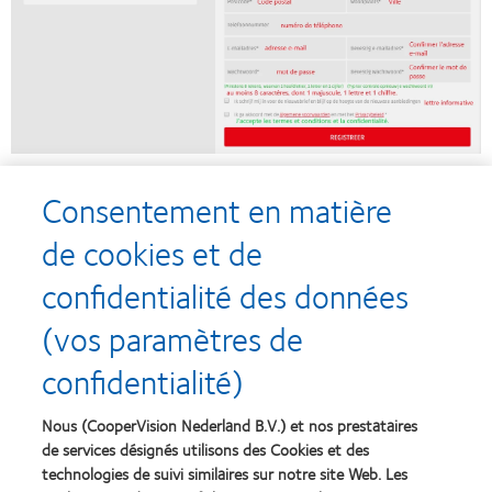
Consentement en matière
de cookies et de
confidentialité des données
Recompenses
(vos paramètres de
confidentialité)
Nous (CooperVision Nederland B.V.) et nos prestataires
Learn
Learn
more
more
de services désignés utilisons des Cookies et des
about
about
technologies de suivi similaires sur notre site Web. Les
Récompense
Contact