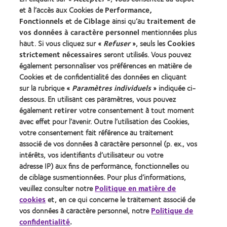
Technologie des lentilles de contact
et à l’accès aux Cookies de
Performance,
Fonctionnels
et de
Ciblage
ainsi qu’au
traitement de
Trouver un specialiste
vos données à caractère personnel
mentionnées plus
haut. Si vous cliquez sur «
Refuser
», seuls les
Cookies
strictement nécessaires
seront utilisés. Vous pouvez
Lentilles de contact et vision
également personnaliser vos préférences en matière de
Nouveau porteur
Cookies et de confidentialité des données en cliquant
Porteur de longue date
sur la rubrique «
Paramètres individuels
» indiquée ci-
dessous. En utilisant ces paramètres, vous pouvez
également
retirer
votre consentement à tout moment
À propos de CooperVision
avec effet pour l’avenir. Outre l’utilisation des Cookies,
Carrières
votre consentement fait référence au traitement
associé de vos données à caractère personnel (p. ex., vos
Actualites
intérêts, vos identifiants d’utilisateur ou votre
Contact
adresse IP) aux fins de performance, fonctionnelles ou
de ciblage susmentionnées. Pour plus d’informations,
veuillez consulter notre
Politique en matière de
Legal
cookies
et, en ce qui concerne le traitement associé de
Politique de confidentialité
vos données à caractère personnel, notre
Politique de
confidentialité
.
Cookies